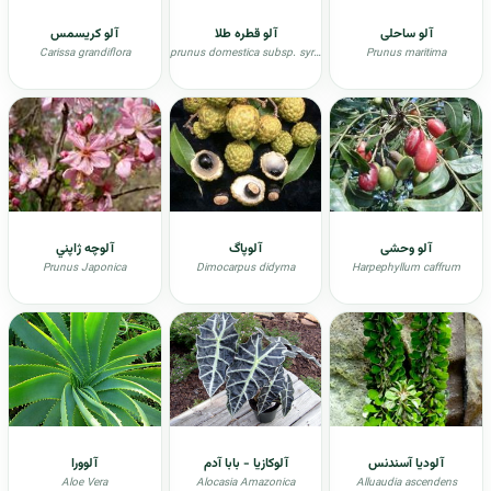
آلو ساحلی
آلو قطره طلا
آلو کریسمس
Carissa grandiflora
prunus domestica subsp. syriaca
Prunus maritima
آلو وحشی
آلوپاگ
آلوچه ژاپني
Prunus Japonica
Dimocarpus didyma
Harpephyllum caffrum
آلودیا آسندنس
آلوکازیا - بابا آدم
آلوورا
Aloe Vera
Alocasia Amazonica
Alluaudia ascendens