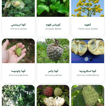
آنغوزه
آنوبیاس قهوه
آنونا ابريشمي
Annona sericea
Anubias Barteri
Ferula assa foetida
آنونا اسکلرودرما
آنونا پالمر
آنونا پالودوسا
Annona paludosa
Annona palmeri
Annona scleroderma