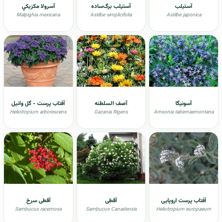
آستیلب
آستیلب برگ‌ساده
آسرولا مکزيکي
Malpighia mexicana
Astilbe simplicifolia
Astilbe japonica
آسونيگا
آصف السلطنه
آفتاب پرست - گل وانیل
Heliotropium arborescens
Gazania Rigens
Amsonia tabernaemontana
آفتاب پرست اروپایی
آقطی
آقطی سرخ
Sambucus racemosa
Sambucus Canadensis
Heliotropium europaeum