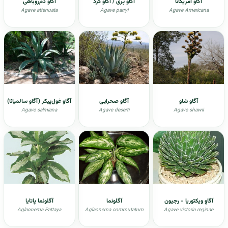
آگاو امریکانا
آگاو پری / آگاو گرد
آگاو دم‌روباهی
Agave attenuata
Agave parryi
Agave Americana
آگاو شاو
آگاو صحرایی
آگاو غول‌پیکر (آگاو سالمیانا)
Agave salmiana
Agave deserti
Agave shawii
آگاوِ ویکتوریا - رجیون
آگلونما
آگلونما پاتایا
Aglaonema Pattaya
Aglaonema commutatum
Agave victoria reginae