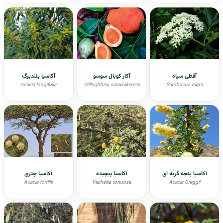
آقطی سیاه
آکار کوبال سوسو
آکاسیا بلندبرگ
Acacia longifolia
Willughbeia sarawakensis
Sambucus nigra
آکاسیا پنجه گربه ای
آکاسیا پیچیده
آکاسیا چتری
Acacia tortilis
Vachellia tortuosa
Acacia Greggii