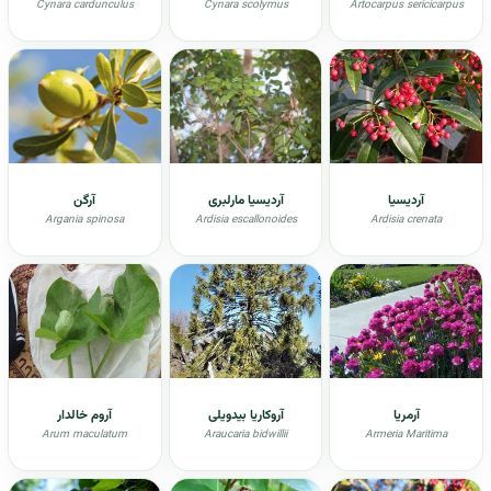
Cynara cardunculus
Cynara scolymus
Artocarpus sericicarpus
آردیسیا
آردیسیا مارلبری
آرگن
Argania spinosa
Ardisia escallonoides
Ardisia crenata
آرمریا
آروکاریا بیدویلی
آروم خالدار
Arum maculatum
Araucaria bidwillii
Armeria Maritima