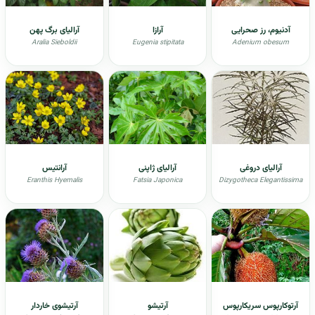
آدنیوم، رز صحرایی
آرازا
آرالیای برگ پهن
Aralia Sieboldii
Eugenia stipitata
Adenium obesum
آرالیای دروغی
آرالیای ژاپنی
آرانتیس
Eranthis Hyemalis
Fatsia Japonica
Dizygotheca Elegantissima
آرتوکارپوس سریکارپوس
آرتیشو
آرتیشوی خاردار