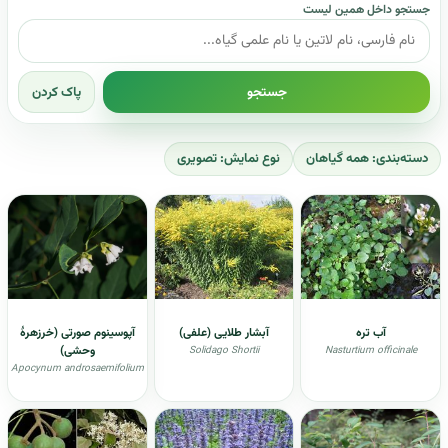
جستجو داخل همین لیست
جستجو
پاک کردن
دسته‌بندی: همه گیاهان
نوع نمایش: تصویری
آب تره
آبشار طلایی (علفی)
آپوسینوم صورتی (خرزهرهٔ
وحشی)
Solidago Shortii
Nasturtium officinale
Apocynum androsaemifolium