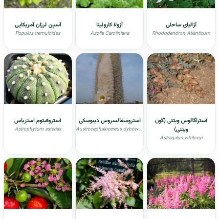
آزالیای ساحلی
آزولا کارولینا
آسپن لرزان آمریکایی
Populus tremuloides
Azolla Caroliniana
Rhododendron Atlanticum
آستراگالوس ویتنی (گون
آستروسفالسروس دیبوسکی
آستروفیتوم آستریاس
ویتنی)
Astrophytum asterias
Austrocephalocereus dybowskii
Astragalus whitneyi