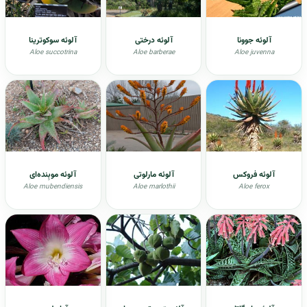
آلوئه جوونا
آلوئه درختی
آلوئه سوکوترینا
Aloe succotrina
Aloe barberae
Aloe juvenna
آلوئه فروکس
آلوئه مارلوتی
آلوئه موبِنده‌ای
Aloe mubendiensis
Aloe marlothii
Aloe ferox