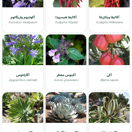
آکالیفا ویلکزیانا
آکالیفا هیسپیدا
آکونتیوم واریگاتوم
Aconitum Variegatum
Acalypha Hispida
Acalypha Wilkesiana
آکی
آکينوس معطر
آگاپانتوس
Agapanthus orientalis
Acinos graveolens
Blighia sapida