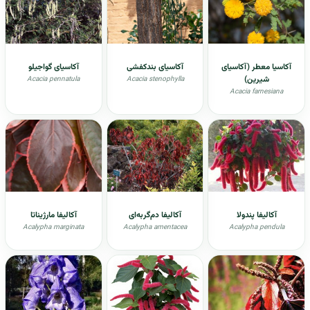
آکاسیا معطر (آکاسیای
آکاسیای بندکفشی
آکاسیای گواجیلو
شیرین)
Acacia pennatula
Acacia stenophylla
Acacia farnesiana
آکالیفا پندولا
آکالیفا دم‌گربه‌ای
آکالیفا مارژیناتا
Acalypha marginata
Acalypha amentacea
Acalypha pendula