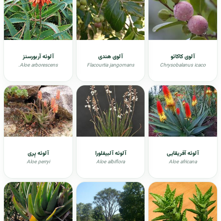
آلوی کاکائو
آلوی هندی
آلوئه آربورسنز
.Aloe arborescens
Flacourtia jangomans
Chrysobalanus icaco
آلوئه آفریقایی
آلوئه آلبیفلورا
آلوئه پِری
Aloe perryi
Aloe albiflora
Aloe africana