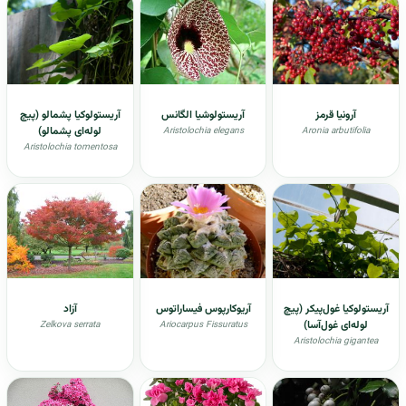
آرونیا قرمز
آریستولوشیا الگانس
آریستولوکیا پشمالو (پیچ
لوله‌ای پشمالو)
Aristolochia elegans
Aronia arbutifolia
Aristolochia tomentosa
آریستولوکیا غول‌پیکر (پیچ
آريوكارپوس فیساراتوس
آزاد
لوله‌ای غول‌آسا)
Zelkova serrata
Ariocarpus Fissuratus
Aristolochia gigantea