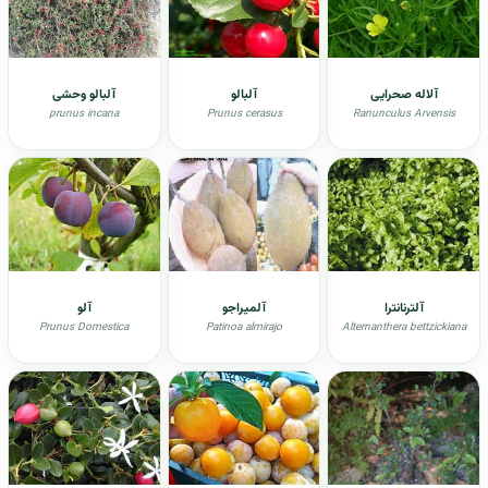
آلاله صحرایی
آلبالو
آلبالو وحشی
prunus incana
Prunus cerasus
Ranunculus Arvensis
آلترنانترا
آلمیراجو
آلو
Prunus Domestica
Patinoa almirajo
Alternanthera bettzickiana