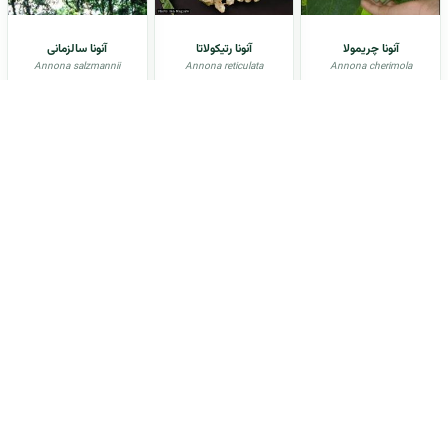
آنونا چریمولا
آنونا رتیکولاتا
آنونا سالزمانی
Annona salzmannii
Annona reticulata
Annona cherimola
آنونا سِنِگالنسیس
آنونا کاکانز
آنونا کورنیفولیا
Annona cornifolia
Annona cacans
Annona seneglaensis
آنيسون
آوندول
آووکادو