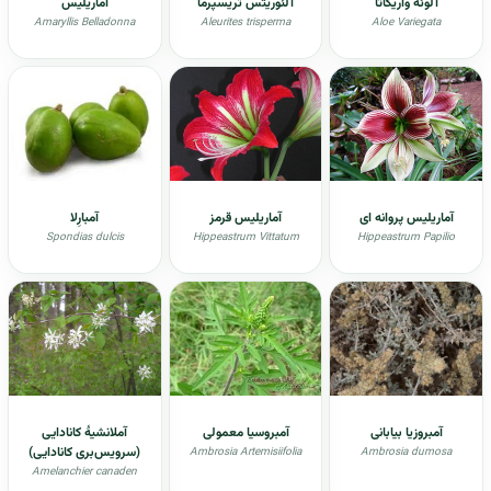
آلوئه واریگاتا
آلئوریتس تریسپرما
آماریلیس
Amaryllis Belladonna
Aleurites trisperma
Aloe Variegata
آماریلیس پروانه ای
آماریلیس قرمز
آمبارِلا
Spondias dulcis
Hippeastrum Vittatum
Hippeastrum Papilio
آمبروزیا بیابانی
آمبروسیا معمولی
آملانشیۀ کانادایی
(سرویس‌بری کانادایی)
Ambrosia Artemisiifolia
Ambrosia dumosa
Amelanchier canaden