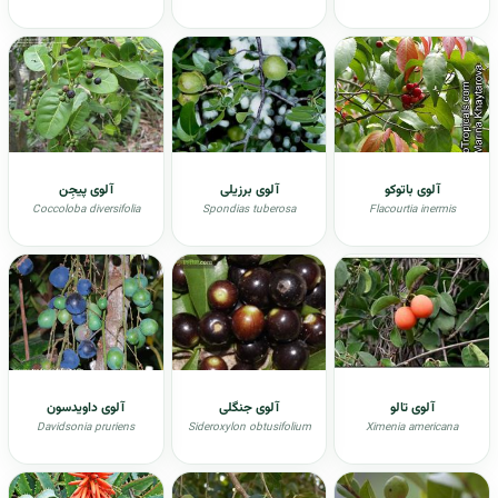
آلوی باتوکو
آلوی برزیلی
آلوی پیجِن
Coccoloba diversifolia
Spondias tuberosa
Flacourtia inermis
آلوی تالو
آلوی جنگلی
آلوی داویدسون
Davidsonia pruriens
Sideroxylon obtusifolium
Ximenia americana