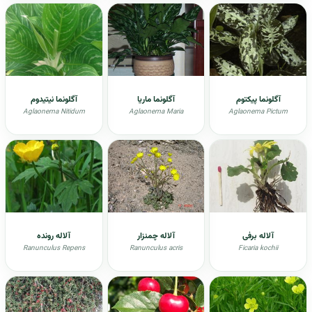
آگلونما پیکتوم
آگلونما ماریا
آگلونما نیتیدوم
Aglaonema Nitidum
Aglaonema Maria
Aglaonema Pictum
آلاله برفی
آلاله چمنزار
آلاله رونده
Ranunculus Repens
Ranunculus acris
Ficaria kochii