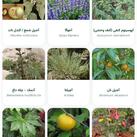
آپوسینوم کنفی (کنف وحشی)
آجوگا
آجیل شمع / کَندِل نات
Aleurites moluccana
Ajuga Reptans
Apocynum cannabinum
آجیل نان
آچیلئا
آدمک - چله داغ
Biebersteinia multifida De
Achilea
Brosimum alicastrum