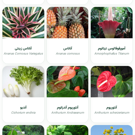
آمورفوفالوس تیتانوم
آناناس
آناناس زینتی
Ananas Comosus Variegatus
Ananas comosus
Amorphophallus Titanum
آنتوریوم
آنتوريوم آندرانوم
آندیو
Cichorium endivia
Anthurium Andraeanum
Anthurium scherzerianum