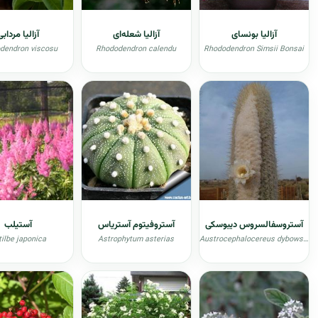
آزالیا بونسای
آزالیا شعله‌ای
آزالیا مردابی
dendron viscosu
Rhododendron calendu
Rhododendron Simsii Bonsai
آستروسفالسروس دیبوسکی
آستروفیتوم آستریاس
آستیلب
tilbe japonica
Astrophytum asterias
Austrocephalocereus dybowskii