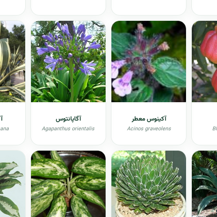
آکينوس معطر
آگاپانتوس
آگ
cana
Agapanthus orientalis
Acinos graveolens
B