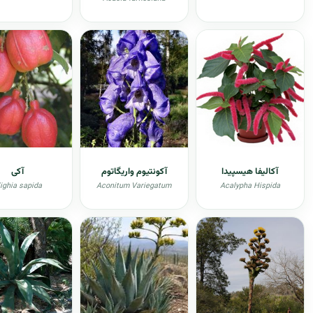
آکالیفا هیسپیدا
آکونتیوم واریگاتوم
آکی
lighia sapida
Aconitum Variegatum
Acalypha Hispida