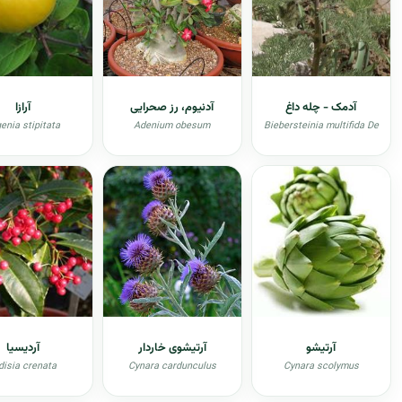
آدمک - چله داغ
آدنیوم، رز صحرایی
آرازا
enia stipitata
Adenium obesum
Biebersteinia multifida De
آرتیشو
آرتیشوی خاردار
آردیسیا
disia crenata
Cynara cardunculus
Cynara scolymus