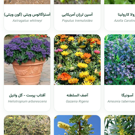
ولا کارولینا
آسپن لرزان آمریکایی
آستراگالوس ویتنی (گون ویتنی)
Astragalus whitneyi
Populus tremuloides
Azolla Carolin
آسونيگا
آصف السلطنه
آفتاب پرست - گل وانیل
Heliotropium arborescens
Gazania Rigens
Amsonia taberna