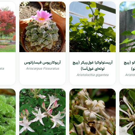
و (پیچ
آریستولوکیا غول‌پیکر (پیچ
آريوكارپوس فیساراتوس
و)
لوله‌ای غول‌آسا)
ata
Ariocarpus Fissuratus
Aristolochia gigantea
Aristo