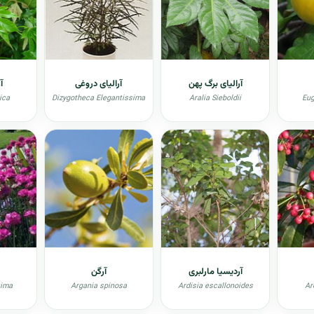
آرالیای برگ پهن
آرالیای دروغی
آ
ica
Dizygotheca Elegantissima
Aralia Sieboldii
Eug
آردیسیا مارلبری
آرگن
tima
Argania spinosa
Ardisia escallonoides
Ar