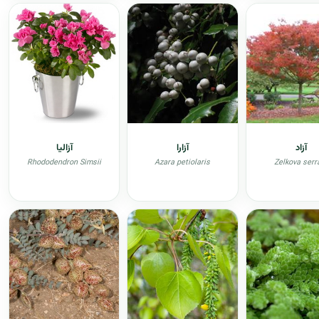
آزاد
آزارا
آزالیا
Rhododendron Simsii
Azara petiolaris
Zelkova serr