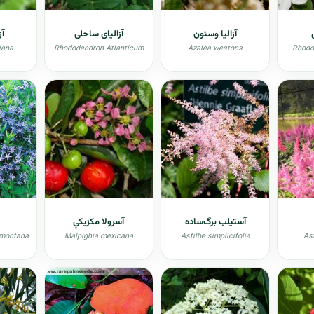
آزالیا وستون
آزالیای ساحلی
آز
iana
Rhododendron Atlanticum
Azalea westons
Rhodo
آستیلب برگ‌ساده
آسرولا مکزيکي
emontana
Malpighia mexicana
Astilbe simplicifolia
As