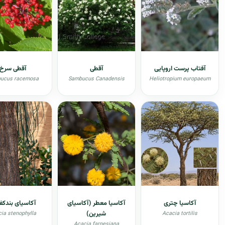
آفتاب پرست اروپایی
آقطی
آقطی سرخ
ucus racemosa
Sambucus Canadensis
Heliotropium europaeum
آکاسیا چتری
آکاسیا معطر (آکاسیای
آکاسیای بندک
شیرین)
ia stenophylla
Acacia tortilis
Acacia farnesiana