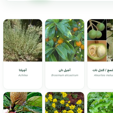
مع / کَندِل نات
آجیل نان
آچیلئا
Achilea
Brosimum alicastrum
Aleurites molu