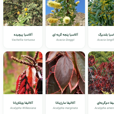
سیا بلندبرگ
آکاسیا پنجه گربه ای
آکاسیا پیچیده
Vachellia tortuosa
Acacia Greggii
Acacia longif
یفا دم‌گربه‌ای
آکالیفا مارژیناتا
آکالیفا ویلکزیانا
Acalypha Wilkesiana
Acalypha marginata
Acalypha amen