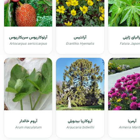
رالیای ژاپنی
آرانتیس
آرتوکارپوس سریکارپوس
Artocarpus sericicarpus
Eranthis Hyemalis
Fatsia Japon
آرمریا
آروکاریا بیدویلی
آروم خالدار
Arum maculatum
Araucaria bidwillii
Armeria Mari