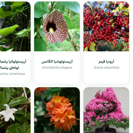
آرونیا قرمز
آریستولوشیا الگانس
آریستولوکیا پشمال
لوله‌ای پشمال
Aristolochia elegans
Aronia arbutifolia
lochia tomentosa