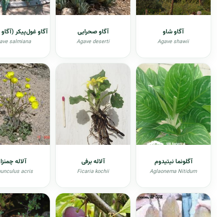
آگاو شاو
آگاو صحرایی
آگاو غول‌پیکر (آگاو 
ave salmiana
Agave deserti
Agave shawii
آگلونما نیتیدوم
آلاله برفی
آلاله چمنزار
unculus acris
Ficaria kochii
Aglaonema Nitidum