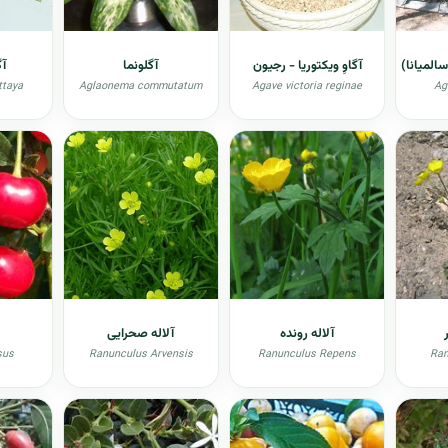
سالمیانا)
آگاوِ ویکتوریا - رجیون
آگلونما
آگ
ttaya
Aglaonema commutatum
Agave victoria reginae
Ag
آلاله رونده
آلاله صحرایی
sus
Ranunculus Arvensis
Ranunculus Repens
Ran