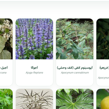
رزهرهٔ
آپوسینوم کنفی (کنف وحشی)
آجوگا
آجیل ش
ccana
Ajuga Reptans
Apocynum cannabinum
Apocynum