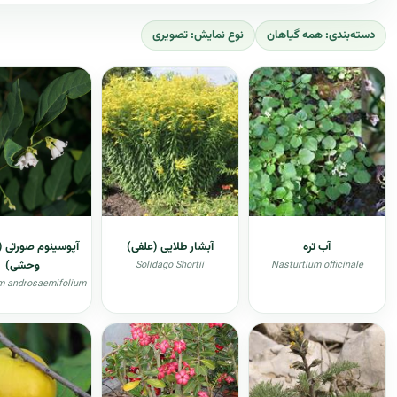
دسته‌بندی: همه گیاهان
نوع نمایش: تصویری
آب تره
آبشار طلایی (علفی)
آپوسینوم صورتی (خ
وحشی)
Solidago Shortii
Nasturtium officinale
 androsaemifolium