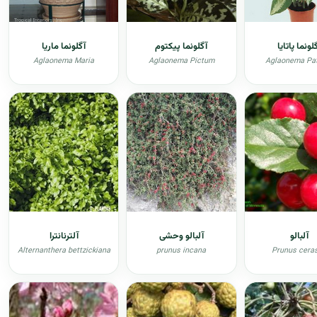
لونما پاتایا
آگلونما پیکتوم
آگلونما ماریا
Aglaonema Maria
Aglaonema Pictum
Aglaonema Pa
آلبالو
آلبالو وحشی
آلترنانترا
Alternanthera bettzickiana
prunus incana
Prunus cera