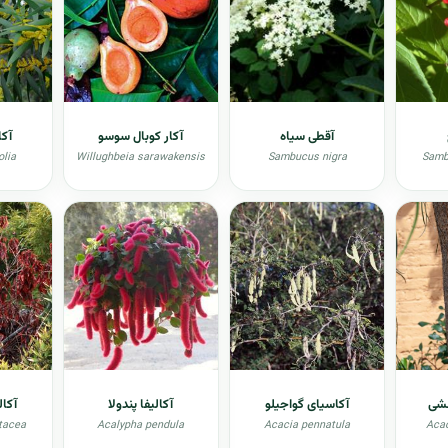
آقطی سیاه
آکار کوبال سوسو
آکا
olia
Willughbeia sarawakensis
Sambucus nigra
Samb
فشی
آکاسیای گواجیلو
آکالیفا پندولا
آکال
tacea
Acalypha pendula
Acacia pennatula
Acac