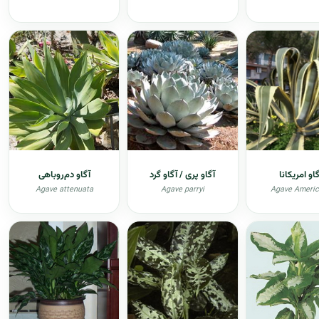
او امریکانا
آگاو پری / آگاو گرد
آگاو دم‌روباهی
Agave attenuata
Agave parryi
Agave Ameri