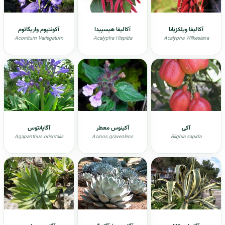
آکالیفا ویلکزیانا
آکالیفا هیسپیدا
آکونتیوم واریگاتوم
Aconitum Variegatum
Acalypha Hispida
Acalypha Wilkesiana
آکی
آکينوس معطر
آگاپانتوس
Agapanthus orientalis
Acinos graveolens
Blighia sapida