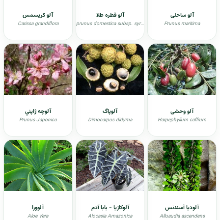
آلو ساحلی
آلو قطره طلا
آلو کریسمس
Carissa grandiflora
prunus domestica subsp. syriaca
Prunus maritima
آلو وحشی
آلوپاگ
آلوچه ژاپني
Prunus Japonica
Dimocarpus didyma
Harpephyllum caffrum
آلودیا آسندنس
آلوکازیا - بابا آدم
آلوورا
Aloe Vera
Alocasia Amazonica
Alluaudia ascendens