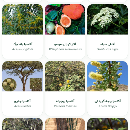
آقطی سیاه
آکار کوبال سوسو
آکاسیا بلندبرگ
Acacia longifolia
Willughbeia sarawakensis
Sambucus nigra
آکاسیا پنجه گربه ای
آکاسیا پیچیده
آکاسیا چتری
Acacia tortilis
Vachellia tortuosa
Acacia Greggii