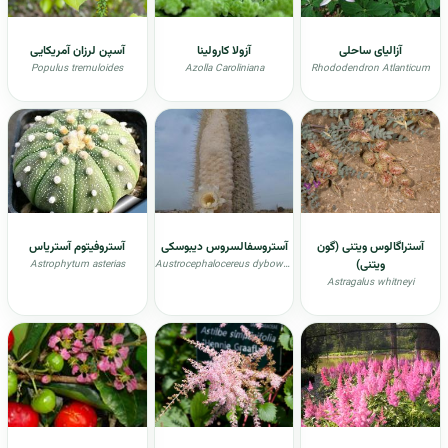
آزالیای ساحلی
آزولا کارولینا
آسپن لرزان آمریکایی
Populus tremuloides
Azolla Caroliniana
Rhododendron Atlanticum
آستراگالوس ویتنی (گون
آستروسفالسروس دیبوسکی
آستروفیتوم آستریاس
ویتنی)
Astrophytum asterias
Austrocephalocereus dybowskii
Astragalus whitneyi