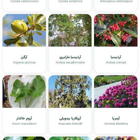
Cynara cardunculus
Cynara scolymus
Artocarpus sericicarpus
آردیسیا
آردیسیا مارلبری
آرگن
Argania spinosa
Ardisia escallonoides
Ardisia crenata
آرمریا
آروکاریا بیدویلی
آروم خالدار
Arum maculatum
Araucaria bidwillii
Armeria Maritima