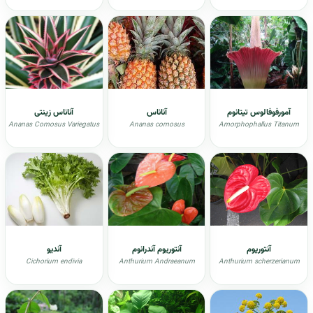
آمورفوفالوس تیتانوم
آناناس
آناناس زینتی
Ananas Comosus Variegatus
Ananas comosus
Amorphophallus Titanum
آنتوریوم
آنتوريوم آندرانوم
آندیو
Cichorium endivia
Anthurium Andraeanum
Anthurium scherzerianum