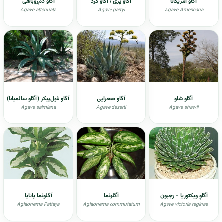
آگاو امریکانا
آگاو پری / آگاو گرد
آگاو دم‌روباهی
Agave attenuata
Agave parryi
Agave Americana
آگاو شاو
آگاو صحرایی
آگاو غول‌پیکر (آگاو سالمیانا)
Agave salmiana
Agave deserti
Agave shawii
آگاوِ ویکتوریا - رجیون
آگلونما
آگلونما پاتایا
Aglaonema Pattaya
Aglaonema commutatum
Agave victoria reginae