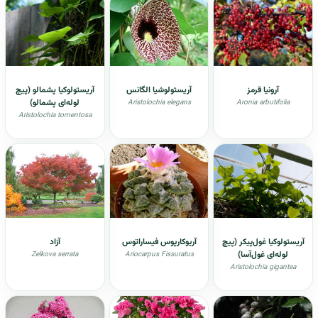
آرونیا قرمز
آریستولوشیا الگانس
آریستولوکیا پشمالو (پیچ
لوله‌ای پشمالو)
Aristolochia elegans
Aronia arbutifolia
Aristolochia tomentosa
آریستولوکیا غول‌پیکر (پیچ
آريوكارپوس فیساراتوس
آزاد
لوله‌ای غول‌آسا)
Zelkova serrata
Ariocarpus Fissuratus
Aristolochia gigantea