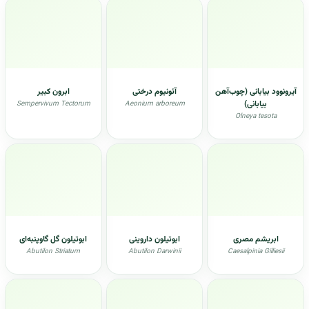
آیرونوود بیابانی (چوب‌آهن
آئونیوم درختی
ابرون کبیر
بیابانی)
Sempervivum Tectorum
Aeonium arboreum
Olneya tesota
ابریشم مصری
ابوتیلون داروینی
ابوتیلون گل گاوپنبه‌ای
Abutilon Striatum
Abutilon Darwinii
Caesalpinia Gilliesii