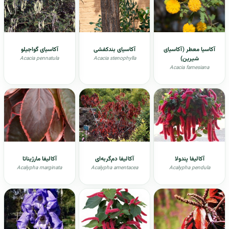
آکاسیا معطر (آکاسیای
آکاسیای بندکفشی
آکاسیای گواجیلو
شیرین)
Acacia pennatula
Acacia stenophylla
Acacia farnesiana
آکالیفا پندولا
آکالیفا دم‌گربه‌ای
آکالیفا مارژیناتا
Acalypha marginata
Acalypha amentacea
Acalypha pendula