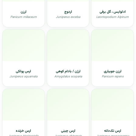
ادلوایس ، گل برفی
اردوج
ارزن
Panicum miliaceum
Juniperus excelsa
Leontopodium Alpinum
ارزن جویباری
ارژن / بادام کوهی
ارس پولکی
Juniperus squamata
Amygdalus scoparia
Panicum repens
ارس تک‌دانه
ارس چینی
ارس خزنده