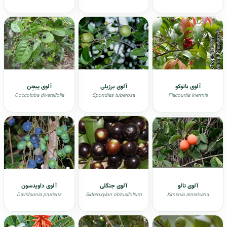
آلوی باتوکو
آلوی برزیلی
آلوی پیجِن
Coccoloba diversifolia
Spondias tuberosa
Flacourtia inermis
آلوی تالو
آلوی جنگلی
آلوی داویدسون
Davidsonia pruriens
Sideroxylon obtusifolium
Ximenia americana