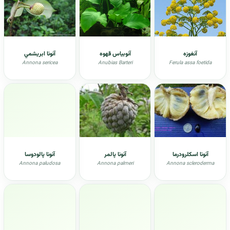
آنغوزه
آنوبیاس قهوه
آنونا ابريشمي
Annona sericea
Anubias Barteri
Ferula assa foetida
آنونا اسکلرودرما
آنونا پالمر
آنونا پالودوسا
Annona paludosa
Annona palmeri
Annona scleroderma