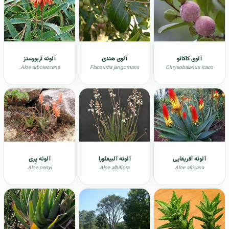
آلوی کاکائو
آلوی هندی
آلوئه آربورسنز
.Aloe arborescens
Flacourtia jangomans
Chrysobalanus icaco
آلوئه آفریقایی
آلوئه آلبیفلورا
آلوئه پِری
Aloe perryi
Aloe albiflora
Aloe africana