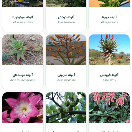
آلوئه جوونا
آلوئه درختی
آلوئه سوکوترینا
Aloe succotrina
Aloe barberae
Aloe juvenna
آلوئه فروکس
آلوئه مارلوتی
آلوئه موبِنده‌ای
Aloe mubendiensis
Aloe marlothii
Aloe ferox