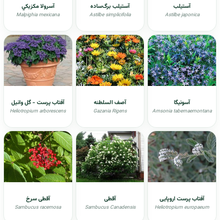
آستیلب
آستیلب برگ‌ساده
آسرولا مکزيکي
Malpighia mexicana
Astilbe simplicifolia
Astilbe japonica
آسونيگا
آصف السلطنه
آفتاب پرست - گل وانیل
Heliotropium arborescens
Gazania Rigens
Amsonia tabernaemontana
آفتاب پرست اروپایی
آقطی
آقطی سرخ
Sambucus racemosa
Sambucus Canadensis
Heliotropium europaeum