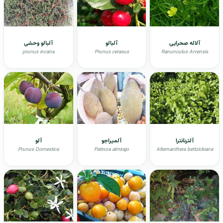
آلاله صحرایی
آلبالو
آلبالو وحشی
prunus incana
Prunus cerasus
Ranunculus Arvensis
آلترنانترا
آلمیراجو
آلو
Prunus Domestica
Patinoa almirajo
Alternanthera bettzickiana