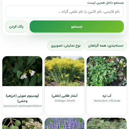
جستجو داخل همین لیست
جستجو
پاک کردن
دسته‌بندی: همه گیاهان
نوع نمایش: تصویری
آب تره
آبشار طلایی (علفی)
آپوسینوم صورتی (خرزهرهٔ
وحشی)
Solidago Shortii
Nasturtium officinale
Apocynum androsaemifolium