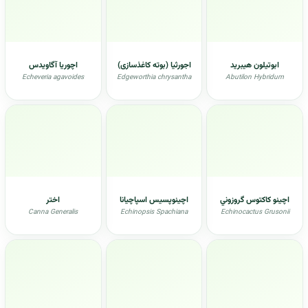
ابوتیلون هیبرید
اجورثیا (بوته کاغذسازی)
اچوریا آگاویدس
Echeveria agavoides
Edgeworthia chrysantha
Abutilon Hybridum
اچينو كاكتوس گروزوني
اچينوپسيس اسپاچیانا
اختر
Canna Generalis
Echinopsis Spachiana
Echinocactus Grusonii