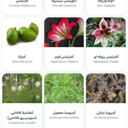
آلوئه واریگاتا
آلئوریتس تریسپرما
آماریلیس
Amaryllis Belladonna
Aleurites trisperma
Aloe Variegata
آماریلیس پروانه ای
آماریلیس قرمز
آمبارِلا
Spondias dulcis
Hippeastrum Vittatum
Hippeastrum Papilio
آمبروزیا بیابانی
آمبروسیا معمولی
آملانشیۀ کانادایی
(سرویس‌بری کانادایی)
Ambrosia Artemisiifolia
Ambrosia dumosa
Amelanchier canaden