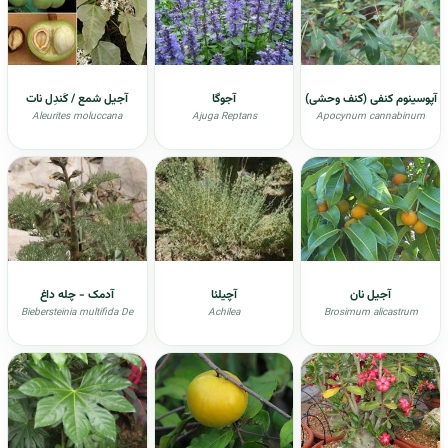
آپوسینوم کنفی (کنف وحشی)
آجوگا
آجیل شمع / کَندِل نات
Aleurites moluccana
Ajuga Reptans
Apocynum cannabinum
آجیل نان
آچیلئا
آدمک - چله داغ
Biebersteinia multifida De
Achilea
Brosimum alicastrum