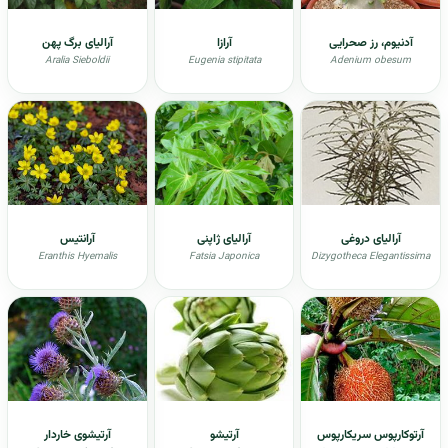
آدنیوم، رز صحرایی
آرازا
آرالیای برگ پهن
Aralia Sieboldii
Eugenia stipitata
Adenium obesum
آرالیای دروغی
آرالیای ژاپنی
آرانتیس
Eranthis Hyemalis
Fatsia Japonica
Dizygotheca Elegantissima
آرتوکارپوس سریکارپوس
آرتیشو
آرتیشوی خاردار