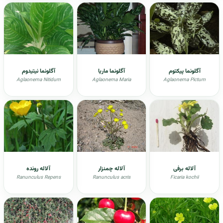
آگلونما پیکتوم
آگلونما ماریا
آگلونما نیتیدوم
Aglaonema Nitidum
Aglaonema Maria
Aglaonema Pictum
آلاله برفی
آلاله چمنزار
آلاله رونده
Ranunculus Repens
Ranunculus acris
Ficaria kochii