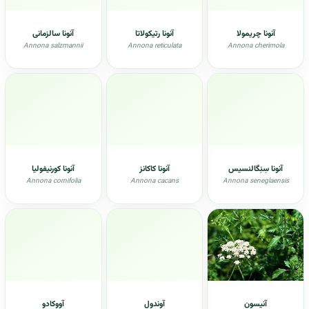
آنونا چریمولا
آنونا رتیکولاتا
آنونا سالزمانی
Annona salzmannii
Annona reticulata
Annona cherimola
آنونا سِنِگالنسیس
آنونا کاکانز
آنونا کورنیفولیا
Annona cornifolia
Annona cacans
Annona seneglaensis
آنيسون
آوندول
آووکادو