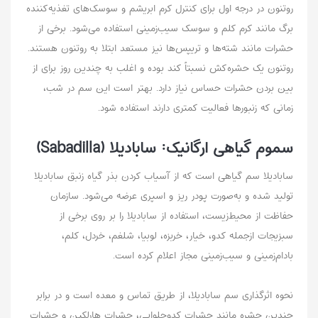
روتنون در درجه اول برای کنترل کرم ابریشم و سوسک‌های تغذیه‌کننده
برگ مانند کرم کلم و سوسک سیب‌زمینی استفاده می‌شود. برخی از
حشرات مانند شته‌ها و تریپس‌ها نیز مستعد ابتلا به روتنون هستند.
روتنون یک حشره‌کش نسبتاً کند بوده و اغلب به چندین روز برای از
بین بردن حشرات حساس نیاز دارد. بهتر است این سم در شب،
زمانی که زنبورها فعالیت کمتری دارند استفاده شود.
سموم گیاهی ارگانیک: سابادیلا (Sabadilla)
سابادیلا سم گیاهی است که از آسیاب کردن بذر گیاه زنبق سابادیلا
تولید شده و به‌صورت پودر ریز و اسپری عرضه می‌شود. سازمان
حفاظت از محیط‌زیست،‌ استفاده از سابادیلا را بر روی برخی از
سبزیجات ازجمله کدو، خیار، خربزه، لوبیا، شلغم، خردل، کلم،
بادام‌زمینی و سیب‌زمینی مجاز اعلام کرده است.
نحوه اثرگذاری سم سابادیلا،‌ از طریق تماس و معده است و در برابر
چندین حشره مانند حشرات کدوحلوایی، حشرات هارلکین و حشرات