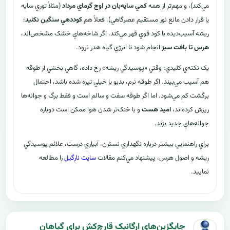
مي‌کند)، و مهم‌تر از همه
کمي سايه‌بان در اوج گرماي مرداد
(مثلاً توري سايه
يا قرار دادن مانع نور مستقيم عصرگاهي). فعلاً هم
کوددهي سنگين نکنيد
؛
ريشه آسيب‌ديده با کود قوي قهر مي‌کند. اگر شاخه‌هاي خشک مشخص‌اند،
هرس تا بافت سبز
انجام شود تا انرژي گياه هدر نرود.
يک نکته‌ي کليدي: وقتي «پوسيدگي ريشه» رخ داده، گاهي بخشي از طوقه
هم آسيب مي‌بيند. اگر طوقه نرم، بدبو يا خيلي تيره شده باشد، احتمال
برگشت کم مي‌شود. اما اگر طوقه سفت و سالم است و فقط برگ و جوانه‌ها
ريزش کرده‌اند،
اميد هست
و با خنک‌تر شدن هوا ممکن است دوباره
جوانه‌هاي جديد بزند.
براي راهنمايي بيشتر درباره نگهداري نسترن، آبياري درست، علائم پوسيدگي
ريشه و اصول هرس، پيشنهاد مي‌کنم مقالات
سايت نارگيل
را مطالعه
نماييد.
جایگزین‌های ارگانیک قارچ‌کش برای گیاهان