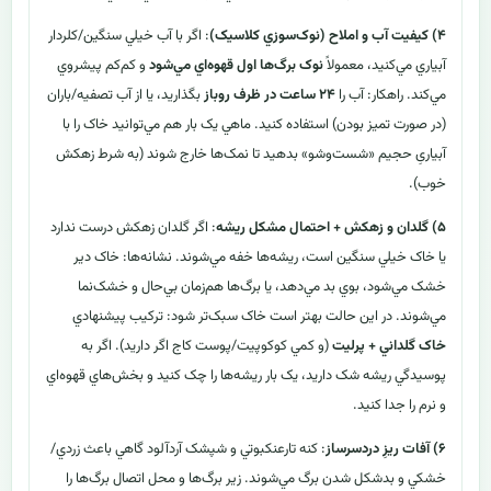
۴) کيفيت آب و املاح (نوک‌سوزي کلاسيک)
: اگر با آب خيلي سنگين/کلردار
آبياري مي‌کنيد، معمولاً
نوک برگ‌ها اول قهوه‌اي مي‌شود
و کم‌کم پيشروي
مي‌کند. راهکار: آب را
۲۴ ساعت در ظرف روباز
بگذاريد، يا از آب تصفيه/باران
(در صورت تميز بودن) استفاده کنيد. ماهي يک بار هم مي‌توانيد خاک را با
آبياریِ حجيم «شست‌وشو» بدهيد تا نمک‌ها خارج شوند (به شرط زهکش
خوب).
۵) گلدان و زهکش + احتمال مشکل ريشه
: اگر گلدان زهکش درست ندارد
يا خاک خيلي سنگين است، ريشه‌ها خفه مي‌شوند. نشانه‌ها: خاک دير
خشک مي‌شود، بوي بد مي‌دهد، يا برگ‌ها هم‌زمان بي‌حال و خشک‌نما
مي‌شوند. در اين حالت بهتر است خاک سبک‌تر شود: ترکيب پيشنهادي
خاک گلداني + پرليت
(و کمي کوکوپيت/پوست کاج اگر داريد). اگر به
پوسيدگي ريشه شک داريد، يک بار ريشه‌ها را چک کنيد و بخش‌هاي قهوه‌اي
و نرم را جدا کنيد.
۶) آفات ريزِ دردسرساز
: کنه تارعنکبوتي و شپشک آردآلود گاهي باعث زردي/
خشکي و بدشکل شدن برگ مي‌شوند. زير برگ‌ها و محل اتصال برگ‌ها را