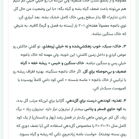
مقاومه و از باتلاق شدن خاک متنفره؛ ولي اين‌که آب رو خيلي خيلي کم کنيم
هم مي‌تونه باعث ضعف گياه بشه و گياه بگه: «با اين وضعيت من حال گل
دادن ندارم!» 😄 بذار سطح رويي خاک کامل خشک بشه، بعد آبياري کن.
توي باغچه معمولاً هفته‌اي ۱–۲ بار (بسته به فصل و گرما) کافيه، به شرطي
که خاک سنگين نباشه.
۳. خاک: سبک، خوب زهکشي‌شده و نه خيلي پُرمغذي
. تو گفتي خاکش رو
عوض کردي و داخل زمين کاشتي؛ اين خوبه، ولي مهمه که خاک باغچه
خيلي رسي و سنگين نباشه.
خاک سنگين و خيس = ريشه خفه = گياه
ضعيف و بي‌حوصله براي گل
. اگر خاک باغچه سنگينه، بهتره اطراف ريشه رو
با ترکيبي از خاک باغچه + ماسه شسته + کمي کود دامي کاملاً پوسيده يا
کمپوست سبک‌تر کني.
۴. تغذيه: کوددهي درست براي گل‌دهي
. گازانيا براي اين‌که مرتب گل بده،
به
کود حاوي فسفر و پتاس
بيشتر از نيتروژن نياز داره. نيتروژن زياد = برگ
زياد، گل کم. مي‌توني ماهي يک‌بار در فصل رشد (بهار و تابستان) از يک کود
کامل مثل ۲۰-۲۰-۲۰ يا مخصوص گل‌دهي استفاده کني (با نصف دوزي که
روي بسته نوشته). حواست باشه زياده‌روي نکني که ريشه و گياه بسوزه.