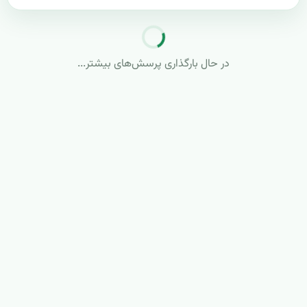
از بین بردن کرم های برگ خوار
پرسیده شده توسط:
رز
2013/10/20 15:44
−
+
0
سلام برای از بید بردن کرم های سبز که برگ های درخت پرتقال و
برگ های رز ساناز رو می خوری چه کاری باید انجام داد. ممنون از
سایت مفیدتون. لطفا جواب بدید چون درخت پرتقالم داره همه
برگاشو از دست میده
پاسخ‌ها و دیدگاه‌ها
مهندس رامندی
2013/10/20 18:58
−
+
1