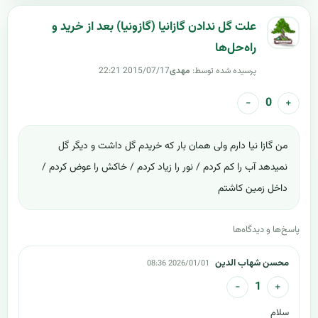
علت گل ندادن گازانیا (گازونیا) بعد از خرید و
راه‌حل‌ها
پرسیده شده توسط:
مهدی
2015/07/17 22:21
−
+
0
من گازا نیا دارم ولی همان بار که خریدم گل داشت و دیگر گل
نمیدهد آب را کم کردم / نور را زیاد کردم / خاکش را عوض کردم /
داخل زمین کاشتم
پاسخ‌ها و دیدگاه‌ها
محسن شهاب الدین
2026/01/01 08:36
−
+
1
سلام