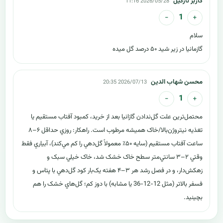
کاربر نارگیل
2026/05/28 11:16
−
+
1
سلام
گازمانيا در زير شيد ۵۰ درصد گل ميده
محسن شهاب الدین
2026/07/13 20:35
−
+
1
محتمل‌ترين علت گل‌ندادن گازانيا بعد از خريد، کمبود آفتاب مستقيم يا
تغذيه نيتروژن‌بالا/خاک هميشه مرطوب است. راهکار: روزي حداقل ۶–۸
ساعت آفتاب مستقيم (سايه ۵۰٪ معمولاً گل‌دهي را کم مي‌کند)، آبياري فقط
وقتي ۲–۳ سانتي‌متر سطح خاک خشک شد، خاک خيلي سبک و
زهکش‌دار، و در فصل رشد هر ۳–۴ هفته يک‌بار کود گل‌دهي با پتاس و
فسفر بالاتر (مثل 12-12-36 يا مشابه) با دوز کم؛ گل‌هاي خشک را هم
بچينيد.