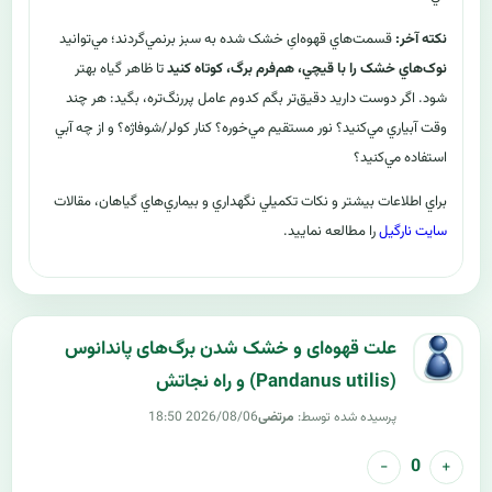
نکته آخر:
قسمت‌هاي قهوه‌ایِ خشک شده به سبز برنمي‌گردند؛ مي‌توانيد
نوک‌هاي خشک را با قيچي، هم‌فرم برگ، کوتاه کنيد
تا ظاهر گياه بهتر
شود. اگر دوست داريد دقيق‌تر بگم کدوم عامل پررنگ‌تره، بگيد: هر چند
وقت آبياري مي‌کنيد؟ نور مستقيم مي‌خوره؟ کنار کولر/شوفاژه؟ و از چه آبي
استفاده مي‌کنيد؟
براي اطلاعات بيشتر و نکات تکميلي نگهداري و بيماري‌هاي گياهان، مقالات
سايت نارگيل
را مطالعه نماييد.
علت قهوه‌ای و خشک شدن برگ‌های پاندانوس
(Pandanus utilis) و راه نجاتش
پرسیده شده توسط:
مرتضی
2026/08/06 18:50
−
+
0