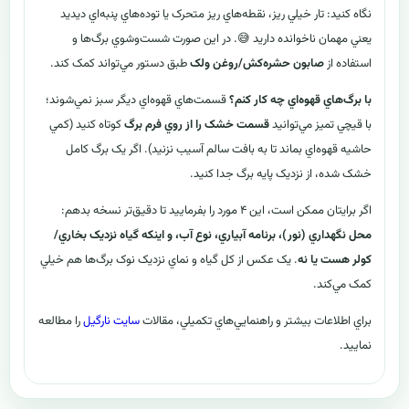
نگاه کنيد: تار خيلي ريز، نقطه‌هاي ريز متحرک يا توده‌هاي پنبه‌اي ديديد
يعني مهمان ناخوانده داريد 😅. در اين صورت شست‌وشوي برگ‌ها و
استفاده از
صابون حشره‌کش/روغن ولک
طبق دستور مي‌تواند کمک کند.
با برگ‌هاي قهوه‌اي چه کار کنم؟
قسمت‌هاي قهوه‌اي ديگر سبز نمي‌شوند؛
با قيچي تميز مي‌توانيد
قسمت خشک را از روي فرم برگ
کوتاه کنيد (کمي
حاشيه قهوه‌اي بماند تا به بافت سالم آسيب نزنيد). اگر يک برگ کامل
خشک شده، از نزديک پايه برگ جدا کنيد.
اگر برايتان ممکن است، اين ۴ مورد را بفرماييد تا دقيق‌تر نسخه بدهم:
محل نگهداري (نور)، برنامه آبياري، نوع آب، و اينکه گياه نزديک بخاري/
کولر هست يا نه
. يک عکس از کل گياه و نماي نزديک نوک برگ‌ها هم خيلي
کمک مي‌کند.
براي اطلاعات بيشتر و راهنمايي‌هاي تکميلي، مقالات
سايت نارگيل
را مطالعه
نماييد.