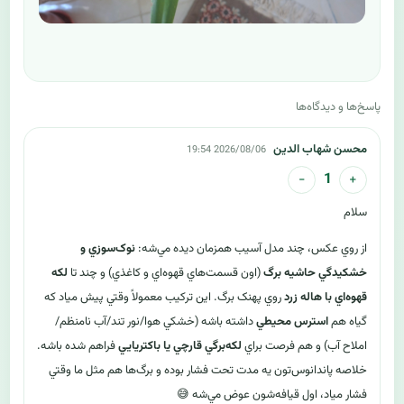
پاسخ‌ها و دیدگاه‌ها
محسن شهاب الدین
2026/08/06 19:54
−
+
1
سلام
از روي عکس، چند مدل آسيب همزمان ديده مي‌شه:
نوک‌سوزي و
خشکيدگي حاشيه برگ
(اون قسمت‌هاي قهوه‌اي و کاغذي) و چند تا
لکه
قهوه‌اي با هاله زرد
روي پهنک برگ. اين ترکيب معمولاً وقتي پيش مياد که
گياه هم
استرس محيطي
داشته باشه (خشکي هوا/نور تند/آب نامنظم/
املاح آب) و هم فرصت براي
لکه‌برگي قارچي يا باکتريايي
فراهم شده باشه.
خلاصه پاندانوس‌تون يه مدت تحت فشار بوده و برگ‌ها هم مثل ما وقتي
فشار مياد، اول قيافه‌شون عوض مي‌شه 😅