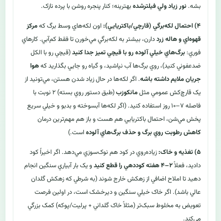
بشه.
نور زياد ولي فيلترشده
بهترينه؛ کنار پنجره روشن با پرده نازک.
۴) احتمال لکه‌برگي (قارچي/باکتريايي):
اون لکه‌هاي وسط برگ که
مرکز
قهوه‌اي و هاله زرد
دارن، بيشتر به لکه‌برگي مي‌خورن تا فقط کم‌آبي. کارهاي
فوري:
برگ‌هاي خيلي آلوده رو با قيچي تميز جدا کنيد
(قيچي رو با الکل
ضدعفوني کنيد)، روي برگ‌ها آب نپاشيد، و گياه رو جايي بگذاريد که
هوا
جريان ملايم داشته باشه
. اگر لکه‌ها در حال زياد شدن هستن، مي‌تونيد از
يک قارچ‌کش عمومي مثل
مانکوزب
(طبق دستور روي بسته) ۲ نوبت با
فاصله ۷–۱۰ روز استفاده کنيد. (اگر لکه‌ها آبسوخته و بدبو و خيلي سريع
پخش مي‌شن، احتمال باکتريايي هم هست و باز هم مهم‌ترين درمان
کاهش رطوبت روي برگ و حذف برگ‌هاي آلوده
است.)
۵) تغذيه و خاک:
زياده‌روي در کود هم نوک‌سوزي مي‌دهد. اگر اخيراً کود
داديد، فعلاً
۲–۴ هفته کوددهي را قطع کنيد
و يک بار آبياري سنگين انجام
دهيد تا املاح اضافي از زهکش خارج شوند (به شرطي که زهکش گلدان
عالي باشد). اگر خاک خيلي سنگين و ديرخشک است، در اولين فرصت
تعويض به مخلوط سبک‌تر (مثلاً خاک گلداني + پرليت/پوکه) کمک بزرگي
مي‌کند.