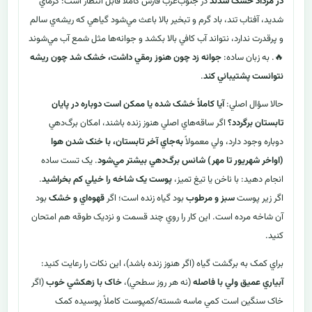
در مرداد خشک شدند
در جنوب‌غرب فارس کاملاً قابل انتظار است: گرماي
شديد، آفتاب تند، باد گرم و تبخير بالا باعث مي‌شود گياهي که ريشه‌ي سالم
و پرقدرت ندارد، نتواند آب کافي بالا بکشد و جوانه‌ها مثل شمع آب مي‌شوند
🔥. به زبان ساده:
جوانه زد چون هنوز رمقي داشت، خشک شد چون ريشه
نتوانست پشتيباني کند
.
حالا سؤال اصلي:
آيا کاملاً خشک شده يا ممکن است دوباره در پايان
تابستان برگردد؟
اگر ساقه‌هاي اصلي هنوز زنده باشند، امکان برگ‌دهي
دوباره وجود دارد، ولي معمولاً
به‌جاي آخر تابستان، با خنک شدن هوا
(اواخر شهريور تا مهر) شانس برگ‌دهي بيشتر مي‌شود
. يک تست ساده
انجام دهيد: با ناخن يا تيغ تميز،
پوست يک شاخه را خيلي کم بخراشيد
.
اگر زير پوست
سبز و مرطوب
بود گياه زنده است؛ اگر
قهوه‌اي و خشک
بود
آن شاخه مرده است. اين کار را روي چند قسمت و نزديک طوقه هم امتحان
کنيد.
براي کمک به برگشت گياه (اگر هنوز زنده باشد)، اين نکات را رعايت کنيد:
آبياري عميق ولي با فاصله
(نه هر روز سطحي)،
خاک با زهکشي خوب
(اگر
خاک سنگين است کمي ماسه شسته/کمپوست کاملاً پوسيده کمک