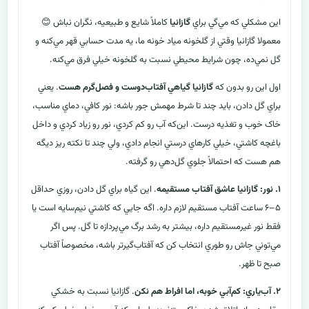
اين مشکلي که مي‌گي براي
گازانيا
کاملاً شايع و طبيعيه، نگران نباش 😊
معمولا گازانيا وقتي از گلخونه مياد خونه‌ ما، يه مدت حسابي قهر مي‌کنه و
گل نمي‌ده، چون شرايط محيطي نسبت به گلخونه خيلي فرق مي‌کنه.
اول اين رو بدون که
گازانيا گياهي آفتاب‌دوست و فصل‌گرم هست
. يعني
براي گل دادن، بايد چند تا شرط مهمش جور باشه: نور کافي، دماي مناسب،
خاک خوب و تغذيه درست. اين‌که آب رو کم کردي، نور رو زياد کردي و داخل
باغچه کاشتي، خيلي کارهاي درستي انجام دادي، ولي چند تا نکته ريز ديگه
هم هست که احتمالاً جلوي گل‌دهي رو گرفته.
۱. نور: گازانيا عاشق آفتاب مستقيمه
. اين گياه براي گل دادن، روزي حداقل
۵–۶ ساعت آفتاب مستقيم لازم داره. اگه جايي که کاشتي نيم‌سايه است يا
فقط نور غيرمستقيم داره، بيشتر به رشد برگ مي‌پردازه تا گل. پس اگر
مي‌توني جاش رو طوري انتخاب کن که آفتاب‌گيرتر باشه، مخصوصاً آفتاب
صبح تا ظهر.
۲. آب‌ياري: کم‌آبي خوبه، اما افراط هم نکن
. گازانيا نسبت به خشکي