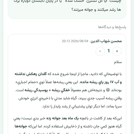
چیست ایا گل نسترن خشک شده یا در پایان تابستان دوباره برگ
ها رشد میکنند و جوانه میزنند؟
پاسخ‌ها و دیدگاه‌ها
محسن شهاب الدین
2026/08/04 20:12
−
+
1
سلام
با توضيحاتي که داديد، ماجرا از اينجا شروع شده که
گلدان زهکش نداشته
و آب ۱۷ روز پاي ريشه مانده
. اين يعني ريشه‌ها عملاً توي «حمام اجباري»
بوده‌اند 😄 و نتيجه‌اش هم معمولاً
خفگي ريشه + پوسيدگي ريشه
است.
وقتي ريشه آسيب جدي ببيند، گياه شايد مدتي با ذخيره‌ي انرژي خودش
سرپا بماند، اما ديگر توان پشتيباني از رشد پايدار را ندارد.
اين‌که بعد از کاشت در باغچه
يک ماه بعد جوانه زده
خبر بدي نيست؛ يعني
گياه هنوز کمي جان داشته و از ذخايرش استفاده کرده. اما اين‌که
جوانه‌ها