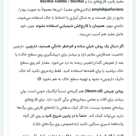
مفيدِ رقيبِ قارچ‌هاي بد) و
Bacillus subtilis / Bacillus
amyloliquefaciens
(باکتري‌هاي مفيد). اين‌ها معمولاً به صورت پودر/
مايع در بازار هستند و به شکل آبياري يا اختلاط با خاک استفاده مي‌شوند.
نکته‌ي مهم:
همزمان با قارچ‌کش شيميايي استفاده نشوند
چون خودِ
عامل مفيد هم آسيب مي‌بيند.
اگر دنبال يک روش خيلي ساده و کم‌خطر خانگي هستيد: دارچين
. دارچين
خاصيت ضدقارچي ملايم دارد و بيشتر براي «پيشگيري روي سطح خاک» يا
بعد از تعويض گلدان/هرس ريشه به درد مي‌خورد. مقدار کم روي سطح
خاک بپاشيد يا براي قلمه‌ها استفاده کنيد. فقط زياده‌روي نکنيد که خاک
«کيک دارچيني» نشود و تهويه سطح خاک به هم نخورد 😅.
روغن چريش (Neem oil)
هم گزينه‌ي نسبتاً ارگانيک خوبي است، ولي
بيشتر براي آفات و بعضي بيماري‌هاي برگي کاربرد دارد. براي قارچ‌هاي
ريشه‌اي معجزه نيست، اما اگر کپک سطحي يا لکه‌هاي قارچي روي برگ‌ها
داريد مي‌تواند کمک کند.
حتماً با دز پايين شروع کنيد
و روي کل گياه
يک‌دفعه اسپري سنگين نکنيد (به‌خصوص روي برگ‌هاي نازک).