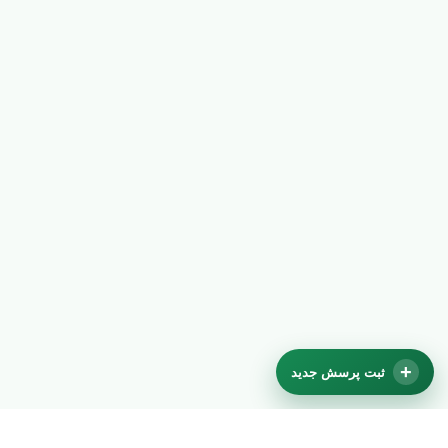
یک قاشق چای خوری سم حشره کش مانند دیازینون را در یک لیتر اب حل
نموده وروی قسمت های الوده اسپره نمایید (به مقداری که تمام شاخ وبرگ
به محلول سم اغشته شود.زیاده روی نکنید). مقداری رابه صورت ابیاری در
خاک بدهید.این کار رادر صورت نیاز 3مرتبه وبعد از 7 روز تکرار نمایید. سعی
کنید این کار را از زوایای مختلف انجام دهید تا به همه جای گیاه رطوبت
برسد. به ازائ هر لیتر اب یک قاشق چایخوری سم استفاده گردد
hifi system
2015/06/25 22:37
−
+
0
سلام برگهای بوته بادمجان و فلفل یه کرمهای سبز ۲ تا ۴ سانتی مثل کرم
ابزیشم می خورن چیکار کنم . ممنون
ثبت پرسش جدید
افسانه سادات فرود
2015/06/26 00:07
−
+
1