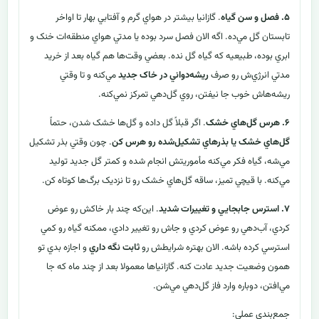
۵. فصل و سن گياه
. گازانيا بيشتر در هواي گرم و آفتابي بهار تا اواخر
تابستان گل مي‌ده. اگه الان فصل سرد بوده يا مدتي هواي منطقه‌ات خنک و
ابري بوده، طبيعيه که گياه گل نده. بعضي وقت‌ها هم گياه بعد از خريد
مدتي انرژي‌ش رو صرف
ريشه‌دواني در خاک جديد
مي‌کنه و تا وقتي
ريشه‌هاش خوب جا نيفتن، روي گل‌دهي تمرکز نمي‌کنه.
۶. هرس گل‌هاي خشک
. اگر قبلاً گل داده و گل‌ها خشک شدن، حتماً
گل‌هاي خشک يا بذرهاي تشکيل‌شده رو هرس کن
. چون وقتي بذر تشکيل
مي‌شه، گياه فکر مي‌کنه مأموريتش انجام شده و کمتر گل جديد توليد
مي‌کنه. با قيچي تميز، ساقه گل‌هاي خشک رو تا نزديک برگ‌ها کوتاه کن.
۷. استرس جابجايي و تغييرات شديد
. اين‌که چند بار خاکش رو عوض
کردي، آب‌دهي رو عوض کردي و جاش رو تغيير دادي، ممکنه گياه رو کمي
استرسي کرده باشه. الان بهتره شرايطش رو
ثابت نگه داري
و اجازه بدي تو
همون وضعيت جديد عادت کنه. گازانياها معمولا بعد از چند ماه که جا
مي‌افتن، دوباره وارد فاز گل‌دهي مي‌شن.
جمع‌بندي عملي: