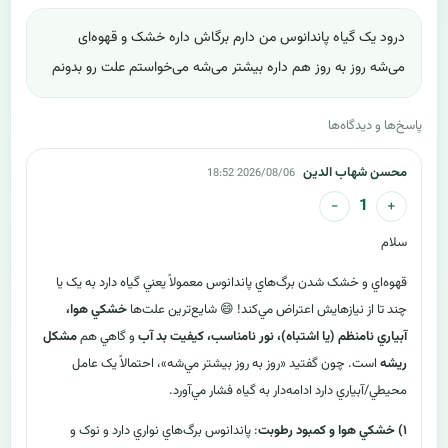
درود یک گیاه پاندانوس من دارم برگاش داره خشک و قهوه‌ای
می‌شه روز به روز هم داره بیشتر می‌شه می‌خواستم علت رو بدونم
پاسخ‌ها و دیدگاه‌ها
محسن شهاب الدین
2026/08/06 18:52
−
+
1
سلام
قهوه‌اي و خشک شدن برگ‌هاي پاندانوس معمولاً يعني گياه دارد به يک يا
چند تا از نيازهايش اعتراض مي‌کند! 😄 شايع‌ترين علت‌ها
خشکي هوا،
آبياري نامنظم (يا اشتباه)، نور نامناسب، کيفيت بد آب
و گاهي هم
مشکل
ريشه
است. چون گفتيد «روز به روز بيشتر مي‌شه»، احتمالاً يک عامل
محيطي/آبياري دارد ادامه‌دار به گياه فشار مي‌آورد.
۱) خشکي هوا و کمبود رطوبت
: پاندانوس برگ‌هاي نواري دارد و نوک و