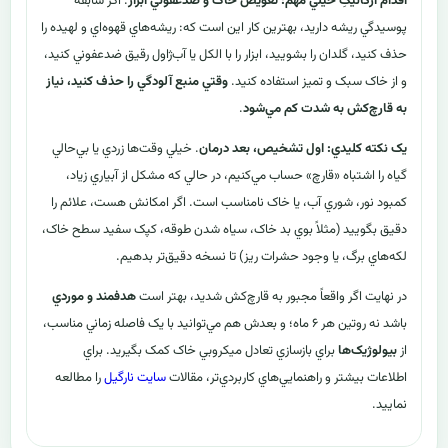
اقدام ارگانيکِ خيلي مهم: تعويض خاک و ضدعفوني ابزار
. اگر سابقه
پوسيدگي ريشه داريد، بهترين کار اين است که: ريشه‌هاي قهوه‌اي و لهيده را
حذف کنيد، گلدان را بشوييد، ابزار را با الکل يا آب‌ژاول رقيق ضدعفوني کنيد،
و از خاک سبک و تميز استفاده کنيد.
وقتي منبع آلودگي را حذف کنيد، نياز
به قارچ‌کش به شدت کم مي‌شود
.
يک نکته کليدي: اول تشخيص، بعد درمان
. خيلي وقت‌ها زردي يا بي‌حالي
گياه را اشتباه «قارچ» حساب مي‌کنيم، در حالي که مشکل از آبياري زياد،
کمبود نور، شوري آب، يا خاک نامناسب است. اگر امکانش هست، علائم را
دقيق بگوييد (مثلاً بوي بد خاک، سياه شدن طوقه، کپک سفيد سطح خاک،
لکه‌هاي برگ، يا وجود حشرات ريز) تا نسخه دقيق‌تر بدهيم.
در نهايت اگر واقعاً مجبور به قارچ‌کش شديد، بهتر است
هدفمند و موردي
باشد نه روتين هر ۶ ماه؛ و بعدش هم مي‌توانيد با يک فاصله زماني مناسب،
از
بيولوژيک‌ها
براي بازسازي تعادل ميکروبي خاک کمک بگيريد. براي
اطلاعات بيشتر و راهنمايي‌هاي کاربردي‌تر، مقالات
سايت نارگيل
را مطالعه
نماييد.