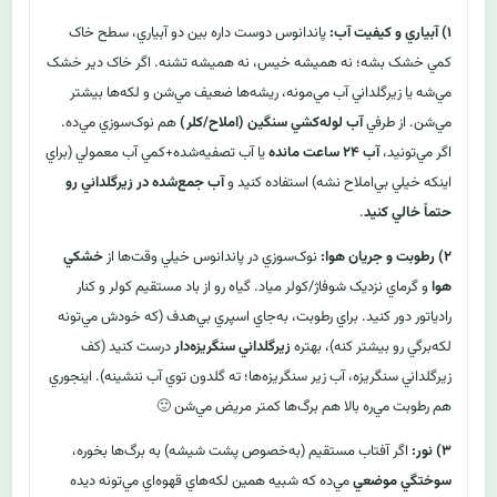
۱) آبياري و کيفيت آب:
پاندانوس دوست داره بين دو آبياري، سطح خاک
کمي خشک بشه؛ نه هميشه خيس، نه هميشه تشنه. اگر خاک دير خشک
مي‌شه يا زيرگلداني آب مي‌مونه، ريشه‌ها ضعيف مي‌شن و لکه‌ها بيشتر
مي‌شن. از طرفي
آب لوله‌کشي سنگين (املاح/کلر)
هم نوک‌سوزي مي‌ده.
اگر مي‌تونيد،
آب ۲۴ ساعت مانده
يا آب تصفيه‌شده+کمي آب معمولي (براي
اينکه خيلي بي‌املاح نشه) استفاده کنيد و
آب جمع‌شده در زيرگلداني رو
حتماً خالي کنيد
.
۲) رطوبت و جريان هوا:
نوک‌سوزي در پاندانوس خيلي وقت‌ها از
خشکي
هوا
و گرماي نزديک شوفاژ/کولر مياد. گياه رو از باد مستقيم کولر و کنار
رادياتور دور کنيد. براي رطوبت، به‌جاي اسپري بي‌هدف (که خودش مي‌تونه
لکه‌برگي رو بيشتر کنه)، بهتره
زيرگلداني سنگريزه‌دار
درست کنيد (کف
زيرگلداني سنگريزه، آب زير سنگريزه‌ها؛ ته گلدون توي آب ننشينه). اينجوري
هم رطوبت مي‌ره بالا هم برگ‌ها کمتر مريض مي‌شن 🙂
۳) نور:
اگر آفتاب مستقيم (به‌خصوص پشت شيشه) به برگ‌ها بخوره،
سوختگي موضعي
مي‌ده که شبيه همين لکه‌هاي قهوه‌اي مي‌تونه ديده