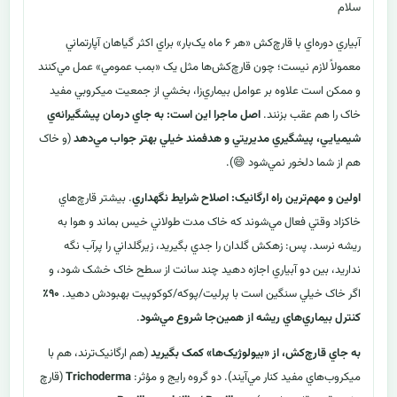
سلام
آبياري دوره‌اي با قارچ‌کش «هر ۶ ماه يک‌بار» براي اکثر گياهان آپارتماني
معمولاً لازم نيست؛ چون قارچ‌کش‌ها مثل يک «بمب عمومي» عمل مي‌کنند
و ممکن است علاوه بر عوامل بيماري‌زا، بخشي از جمعيت ميکروبي مفيد
خاک را هم عقب بزنند.
اصل ماجرا اين است: به جاي درمان پيشگيرانه‌ي
شيميايي، پيشگيري مديريتي و هدفمند خيلي بهتر جواب مي‌دهد
(و خاک
هم از شما دلخور نمي‌شود 😄).
اولين و مهم‌ترين راه ارگانيک: اصلاح شرايط نگهداري
. بيشتر قارچ‌هاي
خاکزاد وقتي فعال مي‌شوند که خاک مدت طولاني خيس بماند و هوا به
ريشه نرسد. پس: زهکش گلدان را جدي بگيريد، زيرگلداني را پرآب نگه
نداريد، بين دو آبياري اجازه دهيد چند سانت از سطح خاک خشک شود، و
اگر خاک خيلي سنگين است با پرليت/پوکه/کوکوپيت بهبودش دهيد.
۹۰٪
کنترل بيماري‌هاي ريشه از همين‌جا شروع مي‌شود
.
به جاي قارچ‌کش، از «بيولوژيک‌ها» کمک بگيريد
(هم ارگانيک‌ترند، هم با
ميکروب‌هاي مفيد کنار مي‌آيند). دو گروه رايج و مؤثر:
Trichoderma
(قارچ