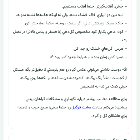
– جاش: آفتاب‌گيرتر، حتماً آفتاب مستقيم.
– آب: بين دو آبياري خاک خشک بشه، ولي نه اينکه هفته‌ها تشنه بمونه.
– خاک: سبک، زهکشي عالي؛ اگر سفت و رسيه، حتماً اصلاحش کن.
– کود: ماهي يک‌بار کود مخصوص گل‌دهي (با فسفر و پتاس بالاتر) در فصل
رشد.
– هرس: گل‌هاي خشک رو جدا کن.
– صبر: کمي زمان بده تا با شرايط جديد کنار بياد 🌱
اگه دوست داشتي مي‌توني عکس گياه رو هم بفرستي تا دقيق‌تر بگم مشکل
از کجاست؛ مثلاً رنگ برگ‌ها، کشيده شدن ساقه‌ها يا لکه‌ها روي برگ‌ها
خيلي کمک مي‌کنه به تشخيص.
براي مطالعه مطالب بيشتر درباره نگهداري و مشکلات گياهان زينتي،
پيشنهاد مي‌کنم مقالات
سايت نارگيل
رو حتماً ببيني؛ منبع خوب و کامليه
براي عاشقان گل و گياه.