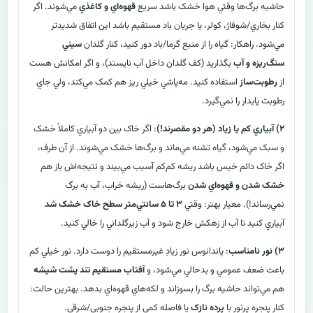
حاشيه برگ‌ها وقتي هوا خشک باشد سريع
قهوه‌اي و کاغذي
مي‌شوند. اگر
کنار بخاري/شوفاژ، کولر، يا جريان باد مستقيم باشد اين اتفاق شديدتر
مي‌شود. راهکار: گياه را از منبع گرما/باد دور کنيد، کنار گلدان
سيني
سنگ‌ريزه و آب
بگذاريد (کف گلدان داخل آب نايستد)، و اگر امکانش هست
از
رطوبت‌ساز
استفاده کنيد. مه‌پاشي خيلي ريز هم کمک مي‌کند، ولي جاي
رطوبت پايدار را نمي‌گيرد.
۲) آبياري کم يا زياد (هر دو مقصرند!)
: اگر خاک بين دو آبياري کاملاً خشک
و سبک مي‌شود، گياه تشنه مي‌ماند و برگ‌ها خشک مي‌شوند. از آن طرف،
اگر خاک دائم خيس باشد ريشه کم‌کم آسيب مي‌بيند و نتيجه‌اش باز هم
خشک شدن و قهوه‌اي شدن
برگ‌هاست (ريشه خراب، آب به برگ
نمي‌رساند!). معيار بهتر: وقتي
۳ تا ۵ سانتي‌متر سطح خاک خشک شد
آبياري کنيد تا آب از زهکش خارج شود و آب زيرگلداني را خالي کنيد.
۳) نور نامناسب
: پاندانوس نور زيادِ غيرمستقيم را دوست دارد. نور خيلي کم
باعث ضعف عمومي و بدحالي مي‌شود، و
آفتاب مستقيم تند پشت شيشه
هم مي‌تواند حاشيه برگ را بسوزاند و لکه‌هاي قهوه‌اي بدهد. بهترين حالت:
کنار پنجره پرنور با
پرده نازک
يا فاصله کمي از پنجره جنوبي/شرقي.