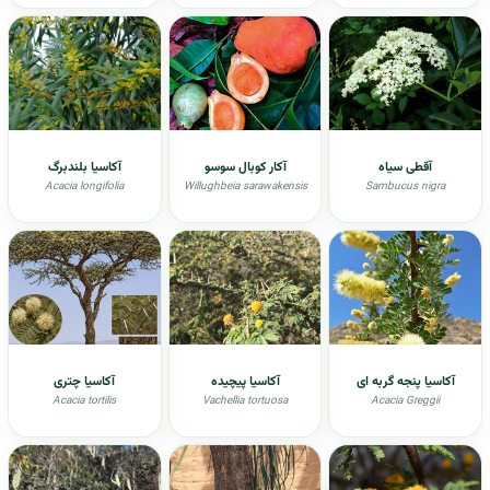
آقطی سیاه
آکار کوبال سوسو
آکاسیا بلندبرگ
Acacia longifolia
Willughbeia sarawakensis
Sambucus nigra
آکاسیا پنجه گربه ای
آکاسیا پیچیده
آکاسیا چتری
Acacia tortilis
Vachellia tortuosa
Acacia Greggii