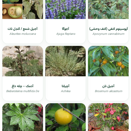
آپوسینوم کنفی (کنف وحشی)
آجوگا
آجیل شمع / کَندِل نات
Aleurites moluccana
Ajuga Reptans
Apocynum cannabinum
آجیل نان
آچیلئا
آدمک - چله داغ
Biebersteinia multifida De
Achilea
Brosimum alicastrum