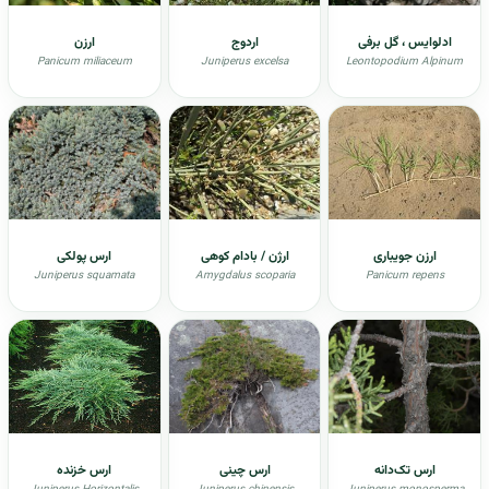
ادلوایس ، گل برفی
اردوج
ارزن
Panicum miliaceum
Juniperus excelsa
Leontopodium Alpinum
ارزن جویباری
ارژن / بادام کوهی
ارس پولکی
Juniperus squamata
Amygdalus scoparia
Panicum repens
ارس تک‌دانه
ارس چینی
ارس خزنده