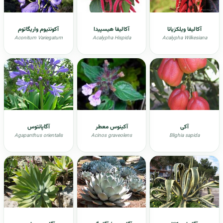
آکالیفا ویلکزیانا
آکالیفا هیسپیدا
آکونتیوم واریگاتوم
Aconitum Variegatum
Acalypha Hispida
Acalypha Wilkesiana
آکی
آکينوس معطر
آگاپانتوس
Agapanthus orientalis
Acinos graveolens
Blighia sapida