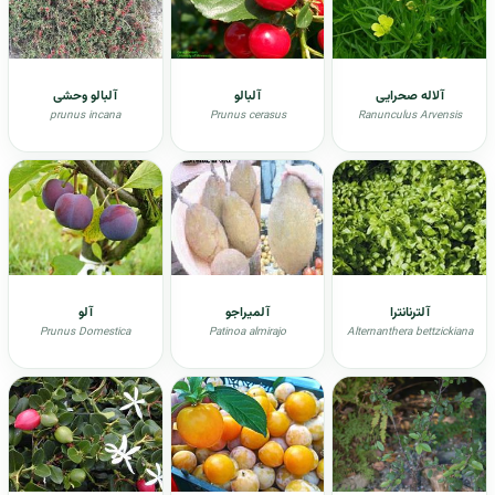
آلاله صحرایی
آلبالو
آلبالو وحشی
prunus incana
Prunus cerasus
Ranunculus Arvensis
آلترنانترا
آلمیراجو
آلو
Prunus Domestica
Patinoa almirajo
Alternanthera bettzickiana