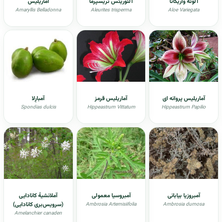
آلوئه واریگاتا
آلئوریتس تریسپرما
آماریلیس
Amaryllis Belladonna
Aleurites trisperma
Aloe Variegata
آماریلیس پروانه ای
آماریلیس قرمز
آمبارِلا
Spondias dulcis
Hippeastrum Vittatum
Hippeastrum Papilio
آمبروزیا بیابانی
آمبروسیا معمولی
آملانشیۀ کانادایی
(سرویس‌بری کانادایی)
Ambrosia Artemisiifolia
Ambrosia dumosa
Amelanchier canaden