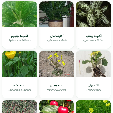
آگلونما پیکتوم
آگلونما ماریا
آگلونما نیتیدوم
Aglaonema Nitidum
Aglaonema Maria
Aglaonema Pictum
آلاله برفی
آلاله چمنزار
آلاله رونده
Ranunculus Repens
Ranunculus acris
Ficaria kochii