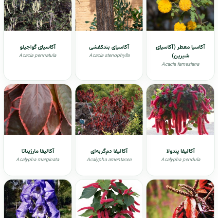
آکاسیا معطر (آکاسیای
آکاسیای بندکفشی
آکاسیای گواجیلو
شیرین)
Acacia pennatula
Acacia stenophylla
Acacia farnesiana
آکالیفا پندولا
آکالیفا دم‌گربه‌ای
آکالیفا مارژیناتا
Acalypha marginata
Acalypha amentacea
Acalypha pendula