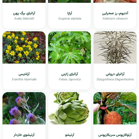
آدنیوم، رز صحرایی
آرازا
آرالیای برگ پهن
Aralia Sieboldii
Eugenia stipitata
Adenium obesum
آرالیای دروغی
آرالیای ژاپنی
آرانتیس
Eranthis Hyemalis
Fatsia Japonica
Dizygotheca Elegantissima
آرتوکارپوس سریکارپوس
آرتیشو
آرتیشوی خاردار