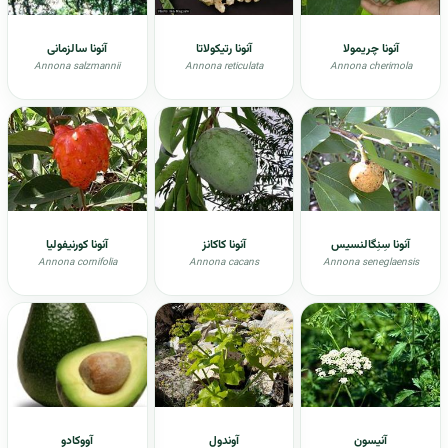
آنونا چریمولا
آنونا رتیکولاتا
آنونا سالزمانی
Annona salzmannii
Annona reticulata
Annona cherimola
آنونا سِنِگالنسیس
آنونا کاکانز
آنونا کورنیفولیا
Annona cornifolia
Annona cacans
Annona seneglaensis
آنيسون
آوندول
آووکادو