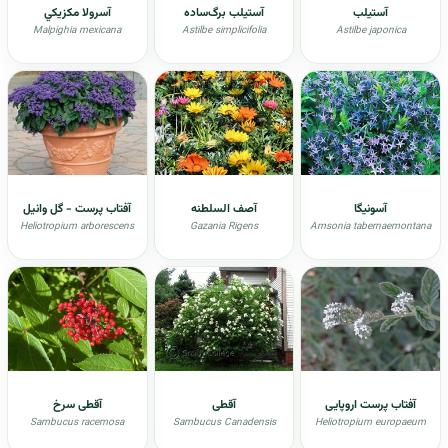
آستیلب
آستیلب برگ‌ساده
آسرولا مکزيکي
Malpighia mexicana
Astilbe simplicifolia
Astilbe japonica
آسونيگا
آصف السلطنه
آفتاب پرست - گل وانیل
Heliotropium arborescens
Gazania Rigens
Amsonia tabernaemontana
آفتاب پرست اروپایی
آقطی
آقطی سرخ
Sambucus racemosa
Sambucus Canadensis
Heliotropium europaeum