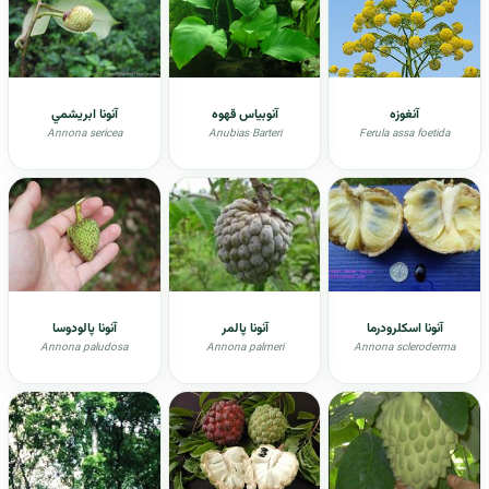
آنغوزه
آنوبیاس قهوه
آنونا ابريشمي
Annona sericea
Anubias Barteri
Ferula assa foetida
آنونا اسکلرودرما
آنونا پالمر
آنونا پالودوسا
Annona paludosa
Annona palmeri
Annona scleroderma