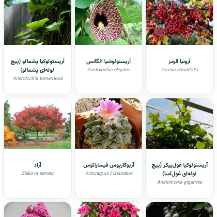
آرونیا قرمز
آریستولوشیا الگانس
آریستولوکیا پشمالو (پیچ
لوله‌ای پشمالو)
Aristolochia elegans
Aronia arbutifolia
Aristolochia tomentosa
آریستولوکیا غول‌پیکر (پیچ
آريوكارپوس فیساراتوس
آزاد
لوله‌ای غول‌آسا)
Zelkova serrata
Ariocarpus Fissuratus
Aristolochia gigantea