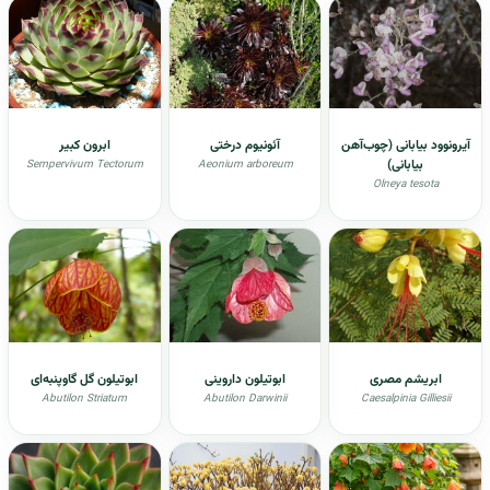
آیرونوود بیابانی (چوب‌آهن
آئونیوم درختی
ابرون کبیر
بیابانی)
Sempervivum Tectorum
Aeonium arboreum
Olneya tesota
ابریشم مصری
ابوتیلون داروینی
ابوتیلون گل گاوپنبه‌ای
Abutilon Striatum
Abutilon Darwinii
Caesalpinia Gilliesii