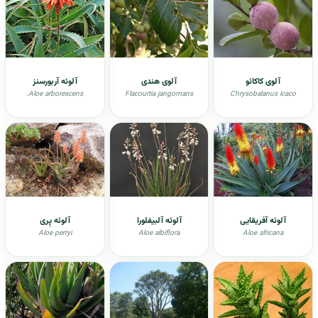
آلوی کاکائو
آلوی هندی
آلوئه آربورسنز
.Aloe arborescens
Flacourtia jangomans
Chrysobalanus icaco
آلوئه آفریقایی
آلوئه آلبیفلورا
آلوئه پِری
Aloe perryi
Aloe albiflora
Aloe africana