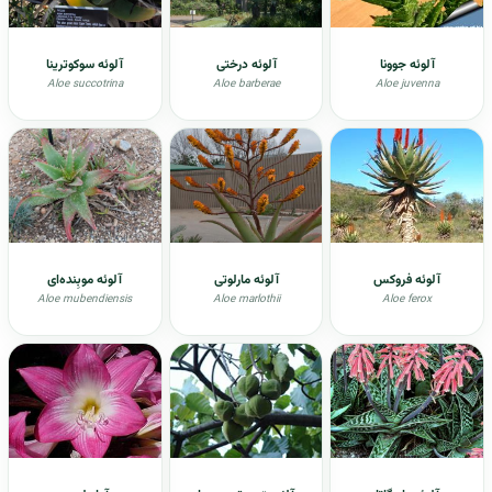
آلوئه جوونا
آلوئه درختی
آلوئه سوکوترینا
Aloe succotrina
Aloe barberae
Aloe juvenna
آلوئه فروکس
آلوئه مارلوتی
آلوئه موبِنده‌ای
Aloe mubendiensis
Aloe marlothii
Aloe ferox