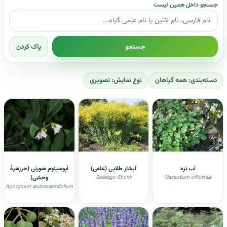
جستجو داخل همین لیست
جستجو
پاک کردن
دسته‌بندی: همه گیاهان
نوع نمایش: تصویری
آب تره
آبشار طلایی (علفی)
آپوسینوم صورتی (خرزهرهٔ
وحشی)
Solidago Shortii
Nasturtium officinale
Apocynum androsaemifolium