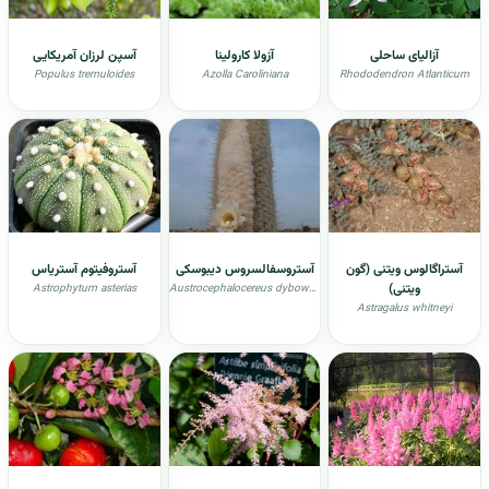
آزالیای ساحلی
آزولا کارولینا
آسپن لرزان آمریکایی
Populus tremuloides
Azolla Caroliniana
Rhododendron Atlanticum
آستراگالوس ویتنی (گون
آستروسفالسروس دیبوسکی
آستروفیتوم آستریاس
ویتنی)
Astrophytum asterias
Austrocephalocereus dybowskii
Astragalus whitneyi