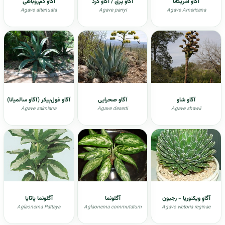
آگاو امریکانا
آگاو پری / آگاو گرد
آگاو دم‌روباهی
Agave attenuata
Agave parryi
Agave Americana
آگاو شاو
آگاو صحرایی
آگاو غول‌پیکر (آگاو سالمیانا)
Agave salmiana
Agave deserti
Agave shawii
آگاوِ ویکتوریا - رجیون
آگلونما
آگلونما پاتایا
Aglaonema Pattaya
Aglaonema commutatum
Agave victoria reginae