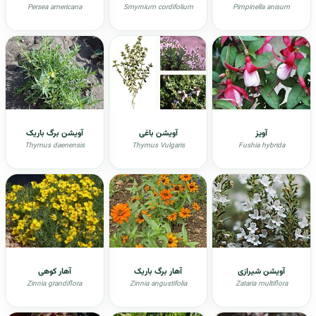
Persea americana
Smyrnium cordifolium
Pimpinella anisum
آویز
آویشن باغی
آویشن برگ باریک
Thymus daenensis
Thymus Vulgaris
Fushia hybrida
آويشن شيرازی
آهار برگ باریک
آهار کوهی
Zinnia grandiflora
Zinnia angustifolia
Zataria multiflora