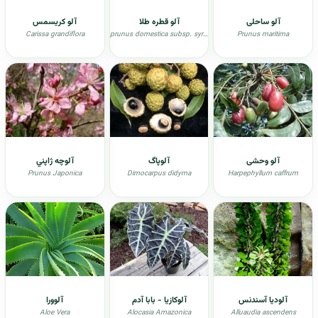
آلو ساحلی
آلو قطره طلا
آلو کریسمس
Carissa grandiflora
prunus domestica subsp. syriaca
Prunus maritima
آلو وحشی
آلوپاگ
آلوچه ژاپني
Prunus Japonica
Dimocarpus didyma
Harpephyllum caffrum
آلودیا آسندنس
آلوکازیا - بابا آدم
آلوورا
Aloe Vera
Alocasia Amazonica
Alluaudia ascendens