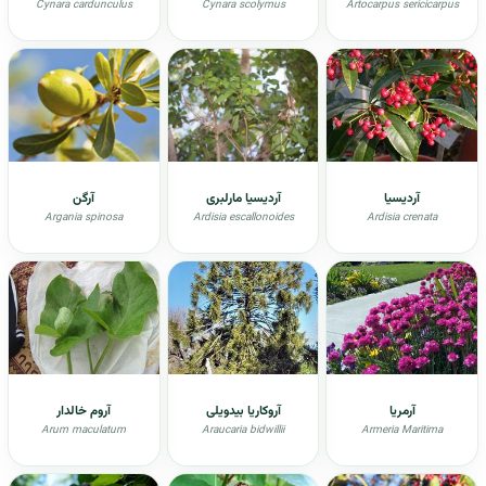
Cynara cardunculus
Cynara scolymus
Artocarpus sericicarpus
آردیسیا
آردیسیا مارلبری
آرگن
Argania spinosa
Ardisia escallonoides
Ardisia crenata
آرمریا
آروکاریا بیدویلی
آروم خالدار
Arum maculatum
Araucaria bidwillii
Armeria Maritima