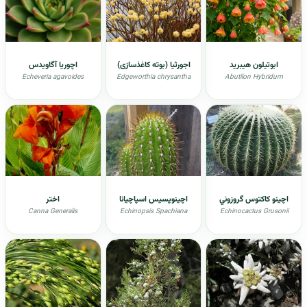
ابوتیلون هیبرید
اجورثیا (بوته کاغذسازی)
اچوریا آگاویدس
Echeveria agavoides
Edgeworthia chrysantha
Abutilon Hybridum
اچينو كاكتوس گروزوني
اچينوپسيس اسپاچیانا
اختر
Canna Generalis
Echinopsis Spachiana
Echinocactus Grusonii