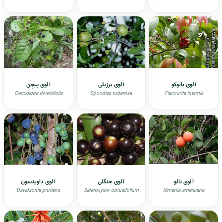
آلوی باتوکو
آلوی برزیلی
آلوی پیجِن
Coccoloba diversifolia
Spondias tuberosa
Flacourtia inermis
آلوی تالو
آلوی جنگلی
آلوی داویدسون
Davidsonia pruriens
Sideroxylon obtusifolium
Ximenia americana