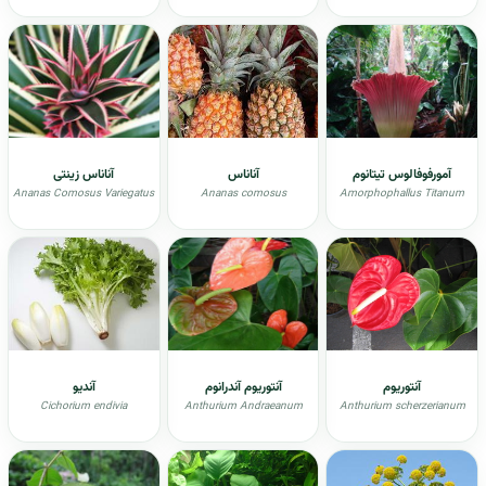
آمورفوفالوس تیتانوم
آناناس
آناناس زینتی
Ananas Comosus Variegatus
Ananas comosus
Amorphophallus Titanum
آنتوریوم
آنتوريوم آندرانوم
آندیو
Cichorium endivia
Anthurium Andraeanum
Anthurium scherzerianum