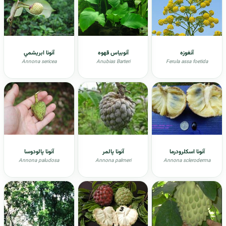
آنغوزه
آنوبیاس قهوه
آنونا ابريشمي
Annona sericea
Anubias Barteri
Ferula assa foetida
آنونا اسکلرودرما
آنونا پالمر
آنونا پالودوسا
Annona paludosa
Annona palmeri
Annona scleroderma