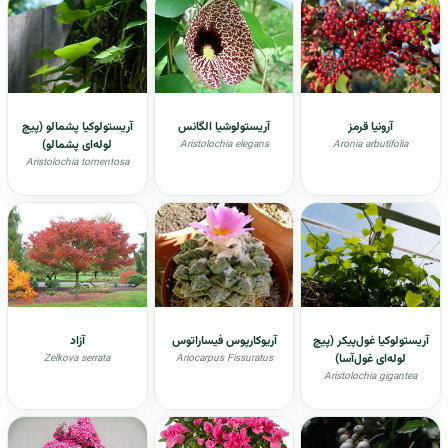
آرونیا قرمز
آریستولوشیا الگانس
آریستولوکیا پشمالو (پیچ
لوله‌ای پشمالو)
Aristolochia elegans
Aronia arbutifolia
Aristolochia tomentosa
آریستولوکیا غول‌پیکر (پیچ
آريوكارپوس فیساراتوس
آزاد
لوله‌ای غول‌آسا)
Zelkova serrata
Ariocarpus Fissuratus
Aristolochia gigantea