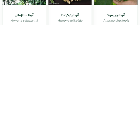
آنونا چریمولا
آنونا رتیکولاتا
آنونا سالزمانی
Annona salzmannii
Annona reticulata
Annona cherimola
آنونا سِنِگالنسیس
آنونا کاکانز
آنونا کورنیفولیا
Annona cornifolia
Annona cacans
Annona seneglaensis
آنيسون
آوندول
آووکادو