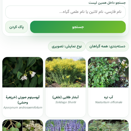
جستجو داخل همین لیست
جستجو
پاک کردن
دسته‌بندی: همه گیاهان
نوع نمایش: تصویری
آب تره
آبشار طلایی (علفی)
آپوسینوم صورتی (خرزهرهٔ
وحشی)
Solidago Shortii
Nasturtium officinale
Apocynum androsaemifolium