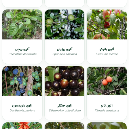
آلوی باتوکو
آلوی برزیلی
آلوی پیجِن
Coccoloba diversifolia
Spondias tuberosa
Flacourtia inermis
آلوی تالو
آلوی جنگلی
آلوی داویدسون
Davidsonia pruriens
Sideroxylon obtusifolium
Ximenia americana