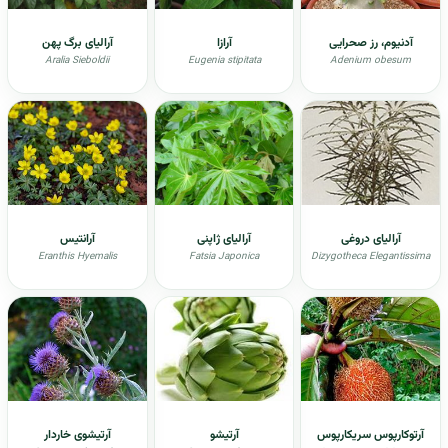
آدنیوم، رز صحرایی
آرازا
آرالیای برگ پهن
Aralia Sieboldii
Eugenia stipitata
Adenium obesum
آرالیای دروغی
آرالیای ژاپنی
آرانتیس
Eranthis Hyemalis
Fatsia Japonica
Dizygotheca Elegantissima
آرتوکارپوس سریکارپوس
آرتیشو
آرتیشوی خاردار