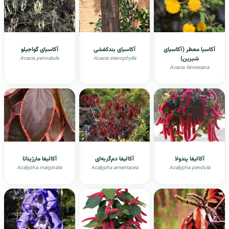
آکاسیا معطر (آکاسیای
آکاسیای بندکفشی
آکاسیای گواجیلو
شیرین)
Acacia pennatula
Acacia stenophylla
Acacia farnesiana
آکالیفا پندولا
آکالیفا دم‌گربه‌ای
آکالیفا مارژیناتا
Acalypha marginata
Acalypha amentacea
Acalypha pendula