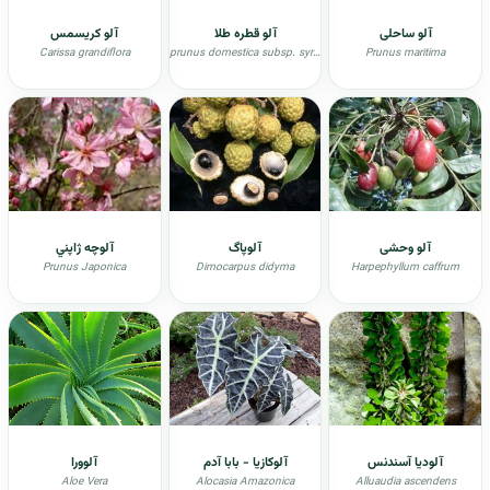
آلو ساحلی
آلو قطره طلا
آلو کریسمس
Carissa grandiflora
prunus domestica subsp. syriaca
Prunus maritima
آلو وحشی
آلوپاگ
آلوچه ژاپني
Prunus Japonica
Dimocarpus didyma
Harpephyllum caffrum
آلودیا آسندنس
آلوکازیا - بابا آدم
آلوورا
Aloe Vera
Alocasia Amazonica
Alluaudia ascendens