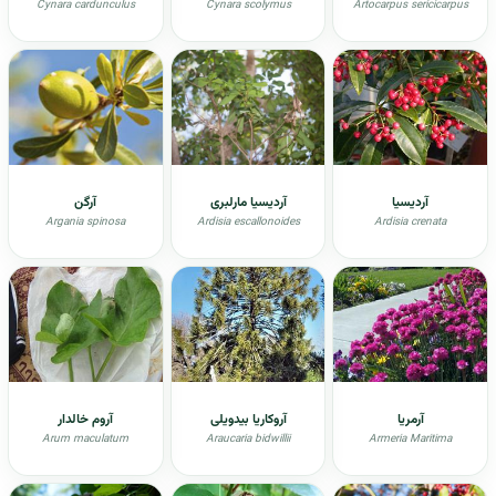
Cynara cardunculus
Cynara scolymus
Artocarpus sericicarpus
آردیسیا
آردیسیا مارلبری
آرگن
Argania spinosa
Ardisia escallonoides
Ardisia crenata
آرمریا
آروکاریا بیدویلی
آروم خالدار
Arum maculatum
Araucaria bidwillii
Armeria Maritima