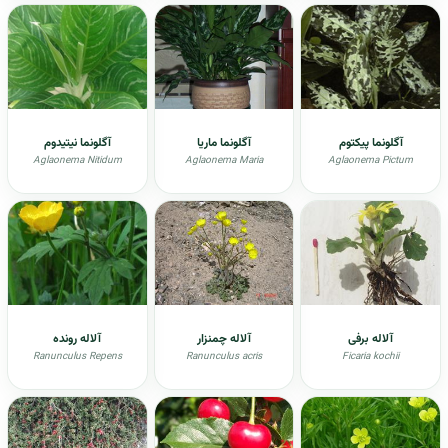
آگلونما پیکتوم
آگلونما ماریا
آگلونما نیتیدوم
Aglaonema Nitidum
Aglaonema Maria
Aglaonema Pictum
آلاله برفی
آلاله چمنزار
آلاله رونده
Ranunculus Repens
Ranunculus acris
Ficaria kochii