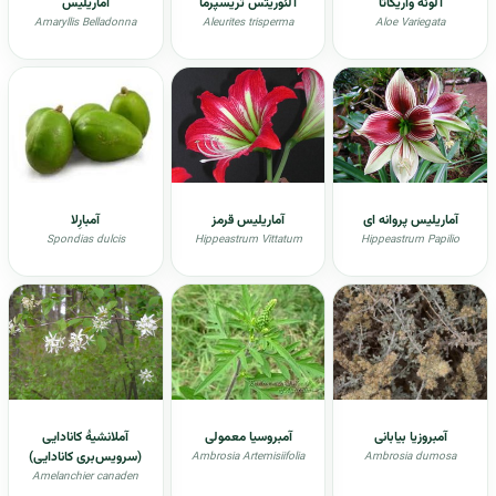
آلوئه واریگاتا
آلئوریتس تریسپرما
آماریلیس
Amaryllis Belladonna
Aleurites trisperma
Aloe Variegata
آماریلیس پروانه ای
آماریلیس قرمز
آمبارِلا
Spondias dulcis
Hippeastrum Vittatum
Hippeastrum Papilio
آمبروزیا بیابانی
آمبروسیا معمولی
آملانشیۀ کانادایی
(سرویس‌بری کانادایی)
Ambrosia Artemisiifolia
Ambrosia dumosa
Amelanchier canaden