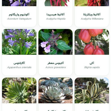
آکالیفا ویلکزیانا
آکالیفا هیسپیدا
آکونتیوم واریگاتوم
Aconitum Variegatum
Acalypha Hispida
Acalypha Wilkesiana
آکی
آکينوس معطر
آگاپانتوس
Agapanthus orientalis
Acinos graveolens
Blighia sapida