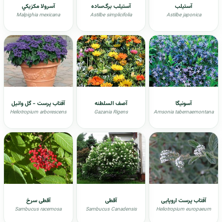
آستیلب
آستیلب برگ‌ساده
آسرولا مکزيکي
Malpighia mexicana
Astilbe simplicifolia
Astilbe japonica
آسونيگا
آصف السلطنه
آفتاب پرست - گل وانیل
Heliotropium arborescens
Gazania Rigens
Amsonia tabernaemontana
آفتاب پرست اروپایی
آقطی
آقطی سرخ
Sambucus racemosa
Sambucus Canadensis
Heliotropium europaeum