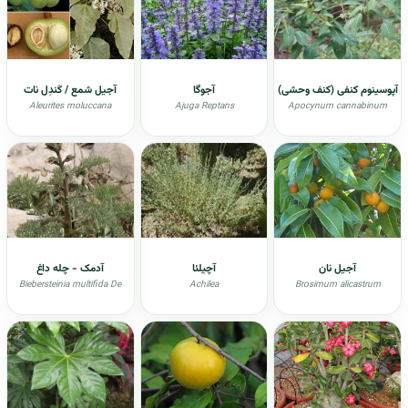
آپوسینوم کنفی (کنف وحشی)
آجوگا
آجیل شمع / کَندِل نات
Aleurites moluccana
Ajuga Reptans
Apocynum cannabinum
آجیل نان
آچیلئا
آدمک - چله داغ
Biebersteinia multifida De
Achilea
Brosimum alicastrum