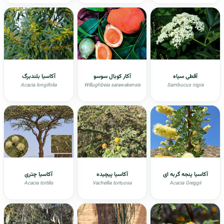
آقطی سیاه
آکار کوبال سوسو
آکاسیا بلندبرگ
Acacia longifolia
Willughbeia sarawakensis
Sambucus nigra
آکاسیا پنجه گربه ای
آکاسیا پیچیده
آکاسیا چتری
Acacia tortilis
Vachellia tortuosa
Acacia Greggii