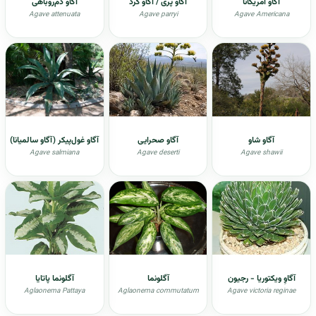
آگاو امریکانا
آگاو پری / آگاو گرد
آگاو دم‌روباهی
Agave attenuata
Agave parryi
Agave Americana
آگاو شاو
آگاو صحرایی
آگاو غول‌پیکر (آگاو سالمیانا)
Agave salmiana
Agave deserti
Agave shawii
آگاوِ ویکتوریا - رجیون
آگلونما
آگلونما پاتایا
Aglaonema Pattaya
Aglaonema commutatum
Agave victoria reginae