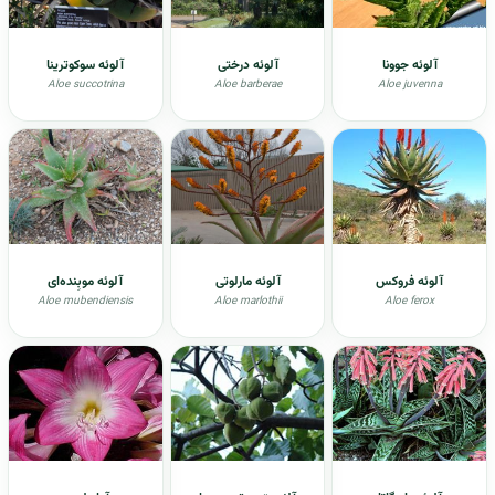
آلوئه جوونا
آلوئه درختی
آلوئه سوکوترینا
Aloe succotrina
Aloe barberae
Aloe juvenna
آلوئه فروکس
آلوئه مارلوتی
آلوئه موبِنده‌ای
Aloe mubendiensis
Aloe marlothii
Aloe ferox