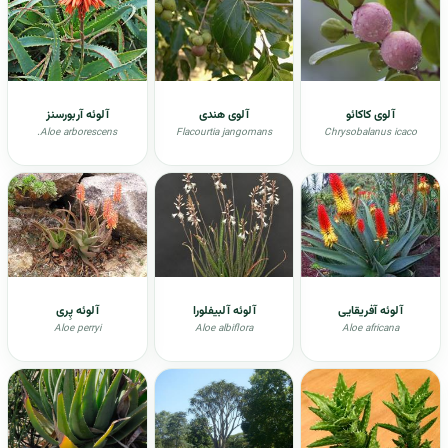
آلوی کاکائو
آلوی هندی
آلوئه آربورسنز
.Aloe arborescens
Flacourtia jangomans
Chrysobalanus icaco
آلوئه آفریقایی
آلوئه آلبیفلورا
آلوئه پِری
Aloe perryi
Aloe albiflora
Aloe africana