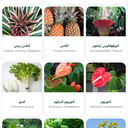
آمورفوفالوس تیتانوم
آناناس
آناناس زینتی
Ananas Comosus Variegatus
Ananas comosus
Amorphophallus Titanum
آنتوریوم
آنتوريوم آندرانوم
آندیو
Cichorium endivia
Anthurium Andraeanum
Anthurium scherzerianum