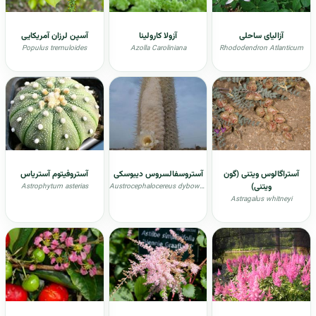
آزالیای ساحلی
آزولا کارولینا
آسپن لرزان آمریکایی
Populus tremuloides
Azolla Caroliniana
Rhododendron Atlanticum
آستراگالوس ویتنی (گون
آستروسفالسروس دیبوسکی
آستروفیتوم آستریاس
ویتنی)
Astrophytum asterias
Austrocephalocereus dybowskii
Astragalus whitneyi