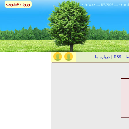
ورود / عضویت
٢١/٢/١٤٤٨
---
8/6/2026
---
ما
|
RSS
|
درباره ما