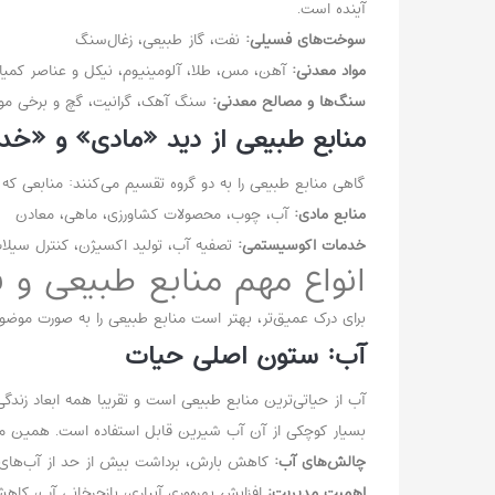
آینده است.
سوخت‌های فسیلی:
نفت، گاز طبیعی، زغال‌سنگ
مواد معدنی:
آهن، مس، طلا، آلومینیوم، نیکل و عناصر کمی
سنگ‌ها و مصالح معدنی:
سنگ آهک، گرانیت، گچ و برخی موا
منابع طبیعی از دید «مادی» و «خد
گاهی منابع طبیعی را به دو گروه تقسیم می‌کنند: منابعی 
منابع مادی:
آب، چوب، محصولات کشاورزی، ماهی، معادن
خدمات اکوسیستمی:
تصفیه آب، تولید اکسیژن، کنترل سیلاب،
انواع مهم منابع طبیعی و 
برای درک عمیق‌تر، بهتر است منابع طبیعی را به صورت موضو
آب: ستون اصلی حیات
آب از حیاتی‌ترین منابع طبیعی است و تقریبا همه ابعاد زن
بسیار کوچکی از آن آب شیرین قابل استفاده است. همین مو
چالش‌های آب:
کاهش بارش، برداشت بیش از حد از آب‌های زیر
اهمیت مدیریت:
افزایش بهره‌وری آبیاری، بازچرخانی آب، کاه