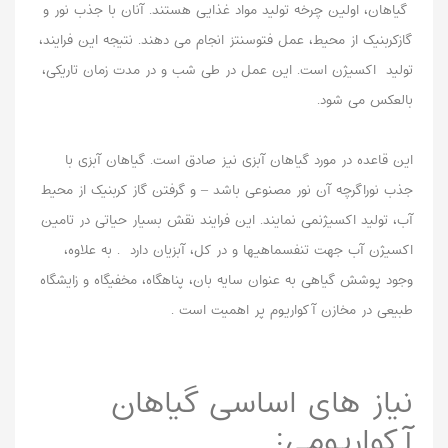
گیاهان، اولین چرخه تولید مواد غذایی هستند. آنان با جذب نور و
گازکربنیک از محیط، عمل فتوسنتز انجام می دهند. نتیجه این فرایند،
تولید اکسیژن است. این عمل در طی شب و در مدت زمان تاریکی،
بالعکس می شود.
این قاعده در مورد گیاهان آبزی نیز صادق است. گیاهان آبزی با
جذب نوراگرچه آن نور مصنوعی باشد – و گرفتن گاز کربنیک از محیط
آب، تولید اکسیژنمی نمایند. این فرایند نقش بسیار حیاتی در تامین
اکسیژن آب جهت تنفسماهیها و در کل، آبزیان دارد . به علاوه،
وجود پوشش گیاهی به عنوان سایه بان، پناهگاه، مخفیگاه و زایشگاه
طبیعی در مخازن آکواریوم پر اهمیت است .
نیاز های اساسی گیاهان
آکواریومی: