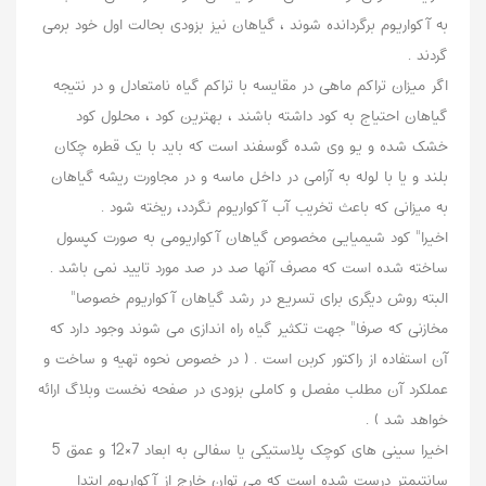
به آکواریوم برگردانده شوند ، گیاهان نیز بزودی بحالت اول خود برمی
گردند .
اگر میزان تراکم ماهی در مقایسه با تراکم گیاه نامتعادل و در نتیجه
گیاهان احتیاج به کود داشته باشند ، بهترین کود ، محلول کود
خشک شده و یو وی شده گوسفند است که باید با یک قطره چکان
بلند و یا با لوله به آرامی در داخل ماسه و در مجاورت ریشه گیاهان
به میزانی که باعث تخریب آب آکواریوم نگردد، ریخته شود .
اخیرا" کود شیمیایی مخصوص گیاهان آکواریومی به صورت کپسول
ساخته شده است که مصرف آنها صد در صد مورد تایید نمی باشد .
البته روش دیگری برای تسریع در رشد گیاهان آکواریوم خصوصا"
مخازنی که صرفا" جهت تکثیر گیاه راه اندازی می شوند وجود دارد که
آن استفاده از راکتور کربن است . ( در خصوص نحوه تهیه و ساخت و
عملکرد آن مطلب مفصل و کاملی بزودی در صفحه نخست وبلاگ ارائه
خواهد شد ) .
اخیرا سینی های کوچک پلاستیکی یا سفالی به ابعاد 7×12 و عمق 5
سانتیمتر درست شده است که می توان خارج از آکواریوم ابتدا