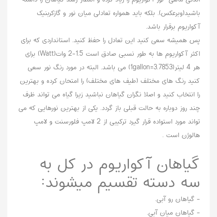
باشید(وبرعکس). بلکه باید همواره تعادلی میان نور و گازکربنیک
آکواریوم برقرار باشد.
پس همیشه سعی کنید این تعادل را حفظ کنید. استانداردی که برای
اکثر آکواریوم ها به طور نسبی صادق است 1.5-2 وات(Watt) برای
هر 4 لیتر(1gallon=3.7853) می باشد. البته در مورد رنگ نور سعی
کنید رنگ های مختلف (طیف های مختلف) را امتحان کرده و بهترین
را انتخاب کنید و اصلا نگران گیاهان نباشید زیرا گیاه می تواند ظرف
چند روز دوباره به حالت قبلی باز گردد. یکی از بهترین نورهایی که می
تواند مورد استواده قرار گیرد ترکیبی از 2 لامپ فلورسنت و لامپ
هالوژن است .
گیاهان آکواریوم در کل به
سه دسته تقسیم میشوند:
- گیاهان رو آبی.
- گیاهان میان آبی.