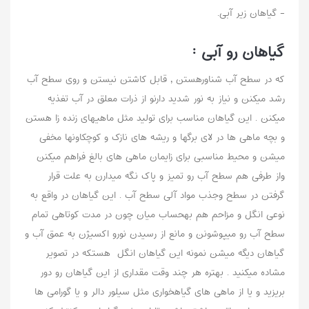
- گیاهان زیر آبی.
گیاهان رو آبی :
که در سطح آب شناورهستن , قابل کاشتن نیستن و روی سطح آب
رشد میکنن و نیاز به نور شدید دارنو از ذرات معلق در آب تغذیه
میکنن . این گیاهان مناسب برای تولید مثل ماهیهای زنده زا هستن
و بچه ماهی ها در لای برگها و ریشه های نازک و کوچکاونها مخفی
میشن و محیط مناسبی برای زایمان ماهی های بالغ فراهم میکنن
واز طرفی هم سطح آب رو تمیز و پاک نگه میدارن به علت قرار
گرفتن در سطح وجذب مواد آلی سطح آب . این گیاهان در واقع به
نوعی انگل و مزاحم هم بهحساب میان چون در مدت کوتاهی تمام
سطح آب رو میپوشونن و مانع از رسیدن نورو اکسیژن به عمق آب و
گیاهان دیگه میشن نمونه این گیاهان انگل هستکه در تصویر
مشاده میکنید . بهتره هر چند وقت مقداری از این گیاهان رو دور
بریزید و یا از ماهی های گیاهخواری مثل سیلور دالر و یا گورامی ها