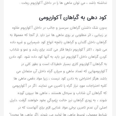
نداشته باشد ، می توان ماهی ها را در داخل آکواریوم ریخت .
کود دهی به گیاهان آکواریومی
بدون شک داشتن گیاهان سرسبز و جالب در داخل آکواریوم علاوه
بر زیبایی ، اثر مطلوبی بر روِی ماهی ها نیز دارد .از آنجا که معمولا به
گیاهان داخل گلدان و گیاهان باغچه انواع کود شیمیایی و غیره داده
می شود ، اکثر آکواریوم دارها فکر می کنند برای رشد و نمو و شاداب
کردن گیاهان داخل آکواریوم نیز باید به آنها کود داده شود .کود دادن
به گیاهان آکواریوم کاری بسیار خطرناک است و بطور کلی در
آکواریومهایی که تعداد ماهی و میزان گیاه داخل آن متعادل می
باشد هرگز احتیاجی به دادن کود نیست ، زیرا مواد دفعی ماهی ها
کلیه احتیاجات مورد نیاز گیاه را تامین می نمایند .اگر در آکواریومی
که گیاهان آن شاداب و سرحال هستند ، ماهی ها بیرون آورده
شوند ، به زودی گیاهان نیز حالت پژمردگی بخود خواهند گرفت .دلیل
اصلی آن عدم تامین برخی مواد غذایی لازم برای آنهاست که در
شرایط معمولی توسط ماهی ها تولید می شوند .اگر ماهی ها مجددا"