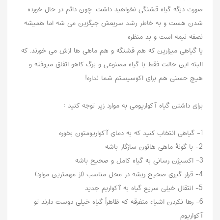
صورت دیگه گیاه قشنگی نخواهید داشت. چون دائم در حال خورده
شدن هست و به خاطر رشد سریعش جیگزین می شه اما همیشه
نصفه نیمه است و بد منظره
یا گیاهی میزارین که هم قشنگه و هم ماهی ها ازش می خورند. که
البته این حالت فقط با گیاه مصنوعی و برگ کاهو اتفاق میوفته و
هیچ حسنی هم برای اکوسیستم شما نداره!
برای داشتن گیاه آکواریومی به موارد زیر توجه کنید :
1- گیاهی انتخاب کنید که به دمای آکواریومتون بخوره
2- با گونۀ ماهی هاتون سازگار باشه
3- اکسیژن رسانی به گیاه کامل و صحیح باشه
4- قرار گیری صحیح ریشه در محل مناسب (از مهمترین موارد)
5- انتقال خیلی سریع گیاه به آکواریم جدید
6- رها نکردن اشیاء متفرقه که ظاهراً گیاه خیلی دوست دارند تو
آکواریوم