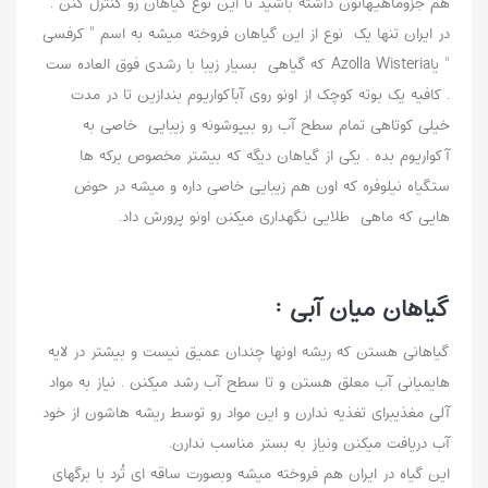
هم جزوماهیهاتون داشته باشید تا این نوع گیاهان رو کنترل کنن .
در ایران تنها یک نوع از این گیاهان فروخته میشه به اسم " کرفسی
" یاAzolla Wisteria که گیاهی بسیار زیبا با رشدی فوق العاده ست
. کافیه یک بوته کوچک از اونو روی آبآکواریوم بندازین تا در مدت
خیلی کوتاهی تمام سطح آب رو بیپوشونه و زیبایی خاصی به
آکواریوم بده . یکی از گیاهان دیگه که بیشتر مخصوص برکه ها
ستگیاه نیلوفره که اون هم زیبایی خاصی داره و میشه در حوض
هایی که ماهی طلایی نگهداری میکنن اونو پرورش داد.
گیاهان میان آبی :
گیاهانی هستن که ریشه اونها چندان عمیق نیست و بیشتر در لایه
هایمیانی آب معلق هستن و تا سطح آب رشد میکنن . نیاز به مواد
آلی مغذیبرای تغذیه ندارن و این مواد رو توسط ریشه هاشون از خود
آب دریافت میکنن ونیاز به بستر مناسب ندارن.
این گیاه در ایران هم فروخته میشه وبصورت ساقه ای تُرد با برگهای