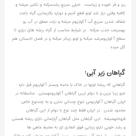
ریز و فر خورده و زیباست . خیلی سریع رشدمیکنه و تکثیر میشه و
کافیه وقتی دراز شد اونو قطع کنیم و دوباره بکاریماین گیاه باعث
شفاف شدن سریع آب آکواریوم میشه و ذرات معلق در آب رو
بهسرعت جذب میکنه . در شرایط مناسب از گیاه ریشه های درازی تا
سطح آکواریومرشد میکنه و اونو زیباتر میکنه و در فصل تابستان هم
گل میده .
گیاهان زیر آبی:
گیاهانی که ریشه اونها در خاک یا ماسه وبستر آکواریوم قرار داره :
جزو زیبا ترین و با دوام ترین گیاهان آکواریومهستن . متاسفانه در
ایران گیاهان آکواریومی تنوع چندانی ندارن و به چندنوع خاص
محدود شدن . در ایران فقط چند نوع با دوام از این گیاهان
فروختهمیشه . این گیاهان مثل گیاهان آپارتمانی دارای ریشه هستن
و رشد خوبی دارنو زیبایی فوق العادی ای به محیط ماهی ها
میبخشن . از مواد آلی موجود در بستر آکواریوم بعنوان کود و خاک