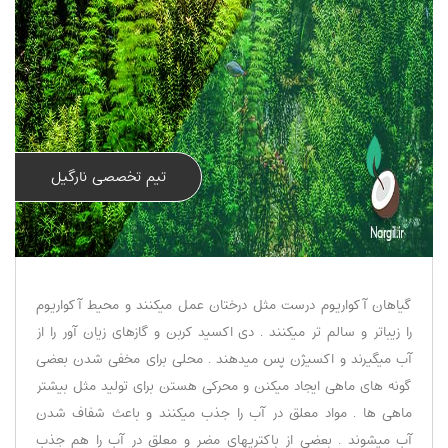
تیم تخصصی نارگیل
گیاهان آکواریوم درست مثل درختان عمل میکنند و محیط آکواریوم
را زیباتر و سالم تر میکنند . دی اکسید کربن و گازهای زیان آور را از
آب میگیرند و اکسیژن پس میدهند . محلی برای مخفی شدن بعضی
گونه های ماهی ایجاد میکنن و محرکی هستن برای تولید مثل بیشتر
ماهی ها . مواد معلق در آب را جذب میکنند و باعث شفاف شدن
آب میشوند . بعضی از باکتریهای مضر و معلق در آب را هم جذب