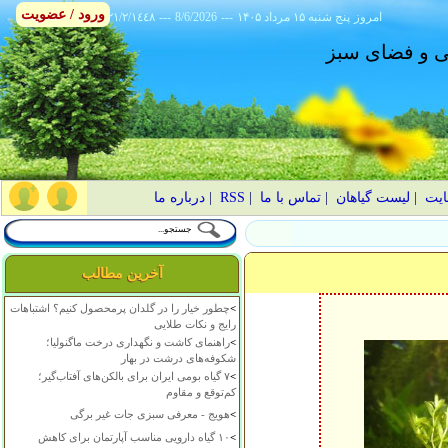
ورود / عضویت
امروز
۱۴۰۵ پنج شنبه ۱۵ مرداد
---
8/6/2026
---
٢١/٢/١٤٤٨
انی و فضای سبز
ایت
|
لیست گیاهان
|
تماس با ما
|
RSS
|
درباره ما
آخرین مطالب
>
چطور خیار را در گلدان پرمحصول کنیم؟ اشتباهات
رایج و نکات طلایی
>
راهنمای کاشت و نگهداری درخت ماگنولیا؛
شکوفه‌های درشت در بهار
>
۷ گیاه بومی ایران برای بالکن‌های آفتاب‌گیر؛
کم‌توقع و مقاوم
>
هویج - معرفی سبزی جات غیر برگی
>
۱۰ گیاه دارویی مناسب آپارتمان برای کاهش