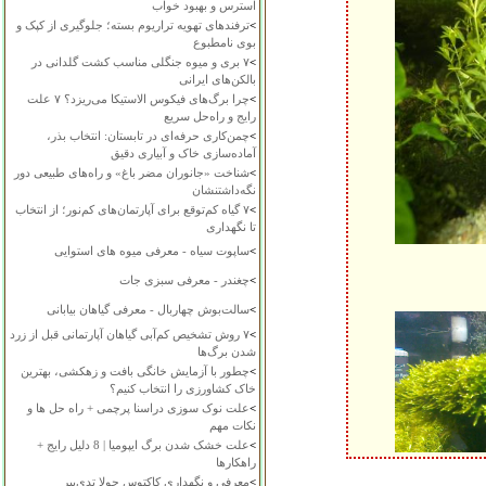
استرس و بهبود خواب
>
ترفندهای تهویه تراریوم بسته؛ جلوگیری از کپک و
بوی نامطبوع
>
۷ بری و میوه جنگلی مناسب کشت گلدانی در
بالکن‌های ایرانی
>
چرا برگ‌های فیکوس الاستیکا می‌ریزد؟ ۷ علت
رایج و راه‌حل سریع
>
چمن‌کاری حرفه‌ای در تابستان: انتخاب بذر،
آماده‌سازی خاک و آبیاری دقیق
>
شناخت «جانوران مضر باغ» و راه‌های طبیعی دور
نگه‌داشتنشان
>
۷ گیاه کم‌توقع برای آپارتمان‌های کم‌نور؛ از انتخاب
تا نگهداری
>
ساپوت سیاه - معرفی میوه های استوایی
>
چغندر - معرفی سبزی جات
>
سالت‌بوش چهاربال - معرفی گیاهان بیابانی
>
۷ روش تشخیص کم‌آبی گیاهان آپارتمانی قبل از زرد
شدن برگ‌ها
>
چطور با آزمایش خانگی بافت و زهکشی، بهترین
خاک کشاورزی را انتخاب کنیم؟
>
علت نوک سوزی دراسنا پرچمی + راه حل ها و
نکات مهم
>
علت خشک شدن برگ ایپومیا | 8 دلیل رایج +
راهکارها
>
معرفی و نگهداری کاکتوس چولا تدی‌بیر