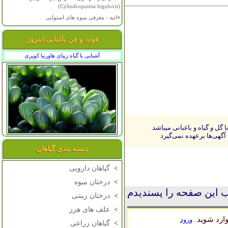
(Cylindropuntia bigelovii)
>
انبه - معرفی میوه های استوایی
فوت و فن باغبانی امروز
آشنایی با گیاه زیبای هاورتیا کوپری
ل و گیاه و باغبانی میباشد
آگهی‌ها برعهده نمی‌گیرد
دسته بندی گیاهان
>
گیاهان دارویی
>
درختان میوه
 این صفحه را پسندیدم
>
درختان زینتی
>
علف های هرز
ارد شوید
ورود
.
>
گیاهان زراعی