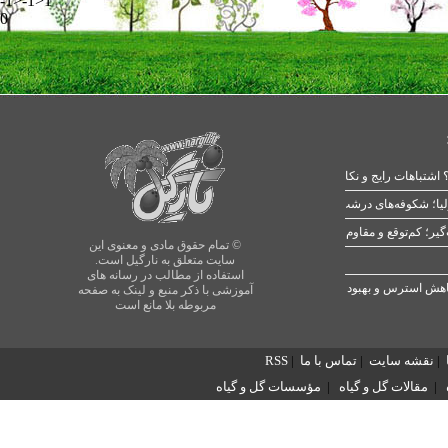
-1>-1>1
0
 اشتباهات رایج و نکات طلایی
یا؛ شکوفه‌های درشت در بهار
© تمام حقوق مادی و معنوی این
سایت متعلق به نارگیل است.
استفاده از مطالب در رسانه های
آموزشی با ذکر منبع و لینک به صفحه
مربوطه بلا مانع است
|
نقشه سایت
|
تماس با ما
|
RSS
|
مقالات گل و گیاه
|
مؤسسات گل و گیاه