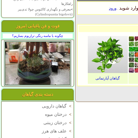
راهکارها
ارد شوید
ورود
.
>
معرفی و نگهداری کاکتوس چولا تدی‌بیر
(Cylindropuntia bigelovii)
فوت و فن باغبانی امروز
چگونه با ماسه رنگی تراریوم بسازیم؟
گیاهان آپارتمانی
دسته بندی گیاهان
>
گیاهان دارویی
>
درختان میوه
>
درختان زینتی
>
علف های هرز