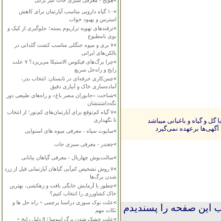
>
هویج - معرفی سبزی جات غیر برگی
>
۱۰ گیاه دارویی مناسب آپارتمان برای کاهش
استرس و بهبود خواب
>
ترفندهای تهویه تراریوم بسته؛ جلوگیری از کپک و
بوی نامطبوع
>
۷ بری و میوه جنگلی مناسب کشت گلدانی در
بالکن‌های ایرانی
>
چرا برگ‌های فیکوس الاستیکا می‌ریزد؟ ۷ علت
رایج و راه‌حل سریع
>
چمن‌کاری حرفه‌ای در تابستان: انتخاب بذر،
آماده‌سازی خاک و آبیاری دقیق
>
شناخت «جانوران مضر باغ» و راه‌های طبیعی دور
نگه‌داشتنشان
>
۷ گیاه کم‌توقع برای آپارتمان‌های کم‌نور؛ از انتخاب
ل و گیاه و باغبانی میباشد
تا نگهداری
آگهی‌ها برعهده نمی‌گیرد
>
ساپوت سیاه - معرفی میوه های استوایی
>
چغندر - معرفی سبزی جات
>
سالت‌بوش چهاربال - معرفی گیاهان بیابانی
>
۷ روش تشخیص کم‌آبی گیاهان آپارتمانی قبل از زرد
شدن برگ‌ها
>
چطور با آزمایش خانگی بافت و زهکشی، بهترین
خاک کشاورزی را انتخاب کنیم؟
>
علت نوک سوزی دراسنا پرچمی + راه حل ها و
 این صفحه را پسندیدم
نکات مهم
>
علت خشک شدن برگ ایپومیا | 8 دلیل رایج +