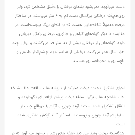
دست می‌آورند. نمی‌شود بلندای درختان را دقیق مشخص کرد، ولی
روی‌هم‌رفته درختان بزرگسال دست‌کم به ۶ متر می‌رسند. در ساختار
درخت معمولاً شاخه‌هایی هست که به تنه‌ای بزرگ پیوسته‌است. در
مقایسه با دیگر گونه‌های گیاهی و جانوری، درختان زندگی دیرپایی
دارند. گونه‌هایی از درختان بیش از ۱۰۰ متر قد می‌کشند و برخی چند
هزار سال عمر می‌کنند. درختان از عناصر مهم چشم‌انداز طبیعی و
باغ‌سازی و محوطه‌سازی هستند.
اجزای تشکیل دهنده درخت عبارتند از : ریشه ها ، ساقه« ها) ، شاخه
ها ، شاخچه ها و برگها. ساقه درخت بیشتر ازبافتهای نگهدارنده و
انتقال تشکیل شده است ( آوند چوبی و آبکش). درواقع چوب از
سلولهای آوند چوبی و پوست اساسا" از آوند آبکش تشکیل شده
است.
هنگامیکه درخت رشد می کند حلقه های رشد را بوجود می آورد که در