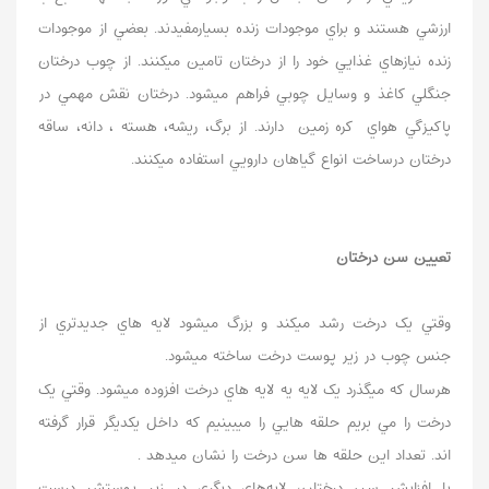
ارزشي هستند و براي موجودات زنده بسيارمفيدند. بعضي از موجودات
زنده نيازهاي غذايي خود را از درختان تامين ميکنند. از چوب درختان
جنگلي کاغذ و وسايل چوبي فراهم ميشود. درختان نقش مهمي در
پاکيزگي هواي کره زمين دارند. از برگ، ريشه، هسته ، دانه، ساقه
درختان درساخت انواع گياهان دارويي استفاده ميکنند.
تعيين سن درختان
وقتي يک درخت رشد ميکند و بزرگ ميشود لايه هاي جديدتري از
جنس چوب در زير پوست درخت ساخته ميشود.
هرسال که ميگذرد يک لايه يه لايه هاي درخت افزوده ميشود. وقتي يک
درخت را مي بريم حلقه هايي را ميبينيم که داخل يکديگر قرار گرفته
اند. تعداد اين حلقه ها سن درخت را نشان ميدهد .
با افزایش سن درختان، لایه‌های دیگری در زیر پوستش درست