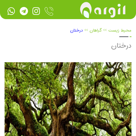
محیط زیست
>>
گیاهان
>>
درختان
درختان