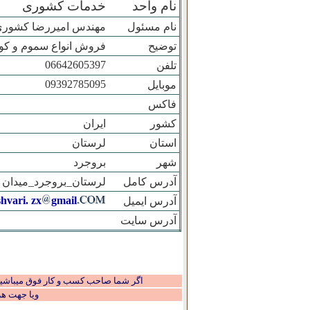
نام واحد
خدمات کشوری
نام مسئول
مهندس امیررضا کشور
توضیح
فروش انواع سموم و کود
06642605397
تلفن
09392785095
موبایل
فاکس
کشور
ایران
استان
لرستان
شهر
بروجرد
آدرس کامل
لرستان_بروجرد_میدان قی
hvari. zx
gmail
آدرس ایمیل
آدرس سایت
اگر شما صاحب کسب و کار فوق میباشید و
ویا جهت ه