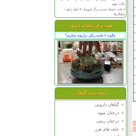
نکات مهم
>
علت خشک شدن برگ ایپومیا | 8 دلیل رایج +
راهکارها
فوت و فن باغبانی امروز
چگونه با ماسه رنگی تراریوم بسازیم؟
دسته بندی گیاهان
>
گیاهان دارویی
>
درختان میوه
>
درختان زینتی
>
علف های هرز