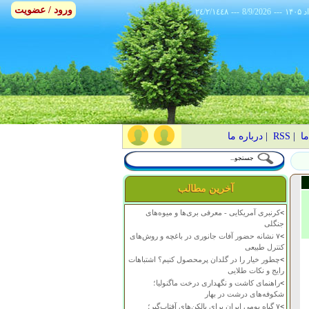
ورود / عضویت
٢٤/٢/١٤٤٨
---
8/9/2026
---
ما
|
RSS
|
درباره ما
آخرین مطالب
>
کرنبری آمریکایی - معرفی بری‌ها و میوه‌های
جنگلی
>
۷ نشانه حضور آفات جانوری در باغچه و روش‌های
کنترل طبیعی
>
چطور خیار را در گلدان پرمحصول کنیم؟ اشتباهات
رایج و نکات طلایی
>
راهنمای کاشت و نگهداری درخت ماگنولیا؛
شکوفه‌های درشت در بهار
>
۷ گیاه بومی ایران برای بالکن‌های آفتاب‌گیر؛