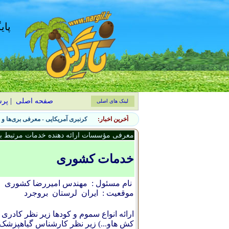
پای
صفحه اصلی
|
پر
لینک های اصلی
آخرین اخبار:
۷ نشانه حضور آفات جانوری در باغچه و روش‌های کنترل طبیعی
معرفی مؤسسات ارائه دهنده خدمات مرتبط با 
خدمات کشوری
نام مسئول :
مهندس امیررضا کشوری
موقعیت :
ایران
لرستان
بروجرد
ارائه انواع سموم و کودها زیر نظر کادر
کش هاو...) زیر نظر کارشناس گیاهپزش