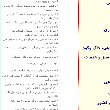
استرس و بهبود خواب
.
>
ترفندهای تهویه تراریوم بسته؛ جلوگیری از کپک و
بوی نامطبوع
>
۷ بری و میوه جنگلی مناسب کشت گلدانی در
بالکن‌های ایرانی
>
چرا برگ‌های فیکوس الاستیکا می‌ریزد؟ ۷ علت
رایج و راه‌حل سریع
زی.
>
چمن‌کاری حرفه‌ای در تابستان: انتخاب بذر،
آماده‌سازی خاک و آبیاری دقیق
>
شناخت «جانوران مضر باغ» و راه‌های طبیعی دور
نگه‌داشتنشان
اهی، خاک وکود.
>
۷ گیاه کم‌توقع برای آپارتمان‌های کم‌نور؛ از انتخاب
تا نگهداری
 سبز و خدمات
>
ساپوت سیاه - معرفی میوه های استوایی
>
چغندر - معرفی سبزی جات
>
سالت‌بوش چهاربال - معرفی گیاهان بیابانی
>
۷ روش تشخیص کم‌آبی گیاهان آپارتمانی قبل از زرد
شدن برگ‌ها
اعی
>
چطور با آزمایش خانگی بافت و زهکشی، بهترین
خاک کشاورزی را انتخاب کنیم؟
ن
>
علت نوک سوزی دراسنا پرچمی + راه حل ها و
نکات مهم
>
علت خشک شدن برگ ایپومیا | 8 دلیل رایج +
ی کشور
راهکارها
>
معرفی و نگهداری کاکتوس چولا تدی‌بیر