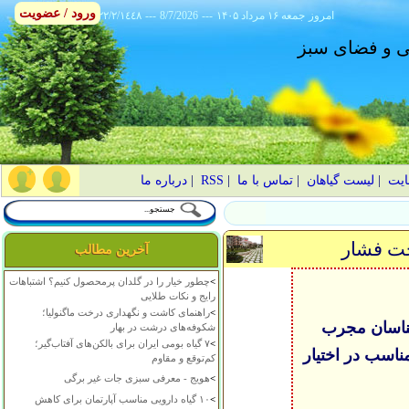
ورود / عضویت
امروز
۱۴۰۵ جمعه ۱۶ مرداد
---
8/7/2026
---
٢٢/٢/١٤٤٨
انی و فضای سبز
ایت
|
لیست گیاهان
|
تماس با ما
|
RSS
|
درباره ما
حت فشار
آخرین مطالب
>
چطور خیار را در گلدان پرمحصول کنیم؟ اشتباهات
رایج و نکات طلایی
>
راهنمای کاشت و نگهداری درخت ماگنولیا؛
شناسان مجرب
شکوفه‌های درشت در بهار
>
۷ گیاه بومی ایران برای بالکن‌های آفتاب‌گیر؛
اسب در اختیار
کم‌توقع و مقاوم
>
هویج - معرفی سبزی جات غیر برگی
>
۱۰ گیاه دارویی مناسب آپارتمان برای کاهش