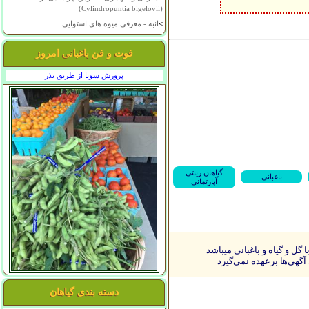
(Cylindropuntia bigelovii)
>
انبه - معرفی میوه های استوایی
فوت و فن باغبانی امروز
پرورش سویا از طریق بذر
گیاهان زینتی
باغبانی
آپارتمانی
ل و گیاه و باغبانی میباشد
آگهی‌ها برعهده نمی‌گیرد
دسته بندی گیاهان