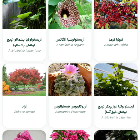
آرونیا قرمز
آریستولوشیا الگانس
آریستولوکیا پشمالو (پیچ
لوله‌ای پشمالو)
Aristolochia elegans
Aronia arbutifolia
Aristolochia tomentosa
آریستولوکیا غول‌پیکر (پیچ
آريوكارپوس فیساراتوس
آزاد
لوله‌ای غول‌آسا)
Zelkova serrata
Ariocarpus Fissuratus
Aristolochia gigantea