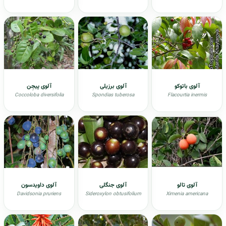
آلوی باتوکو
آلوی برزیلی
آلوی پیجِن
Coccoloba diversifolia
Spondias tuberosa
Flacourtia inermis
آلوی تالو
آلوی جنگلی
آلوی داویدسون
Davidsonia pruriens
Sideroxylon obtusifolium
Ximenia americana