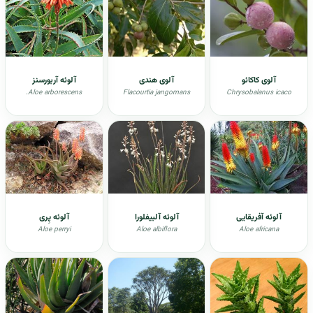
آلوی کاکائو
آلوی هندی
آلوئه آربورسنز
.Aloe arborescens
Flacourtia jangomans
Chrysobalanus icaco
آلوئه آفریقایی
آلوئه آلبیفلورا
آلوئه پِری
Aloe perryi
Aloe albiflora
Aloe africana