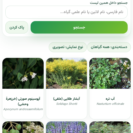
جستجو داخل همین لیست
جستجو
پاک کردن
دسته‌بندی: همه گیاهان
نوع نمایش: تصویری
آب تره
آبشار طلایی (علفی)
آپوسینوم صورتی (خرزهرهٔ
وحشی)
Solidago Shortii
Nasturtium officinale
Apocynum androsaemifolium