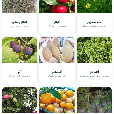
آلاله صحرایی
آلبالو
آلبالو وحشی
prunus incana
Prunus cerasus
Ranunculus Arvensis
آلترنانترا
آلمیراجو
آلو
Prunus Domestica
Patinoa almirajo
Alternanthera bettzickiana