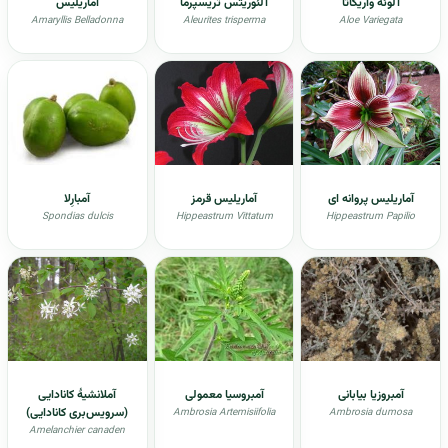
آلوئه واریگاتا
آلئوریتس تریسپرما
آماریلیس
Amaryllis Belladonna
Aleurites trisperma
Aloe Variegata
آماریلیس پروانه ای
آماریلیس قرمز
آمبارِلا
Spondias dulcis
Hippeastrum Vittatum
Hippeastrum Papilio
آمبروزیا بیابانی
آمبروسیا معمولی
آملانشیۀ کانادایی
(سرویس‌بری کانادایی)
Ambrosia Artemisiifolia
Ambrosia dumosa
Amelanchier canaden