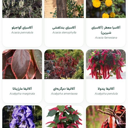
آکاسیا معطر (آکاسیای
آکاسیای بندکفشی
آکاسیای گواجیلو
شیرین)
Acacia pennatula
Acacia stenophylla
Acacia farnesiana
آکالیفا پندولا
آکالیفا دم‌گربه‌ای
آکالیفا مارژیناتا
Acalypha marginata
Acalypha amentacea
Acalypha pendula