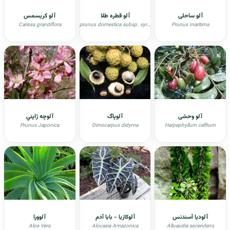
آلو ساحلی
آلو قطره طلا
آلو کریسمس
Carissa grandiflora
prunus domestica subsp. syriaca
Prunus maritima
آلو وحشی
آلوپاگ
آلوچه ژاپني
Prunus Japonica
Dimocarpus didyma
Harpephyllum caffrum
آلودیا آسندنس
آلوکازیا - بابا آدم
آلوورا
Aloe Vera
Alocasia Amazonica
Alluaudia ascendens