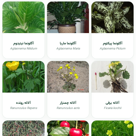
آگلونما پیکتوم
آگلونما ماریا
آگلونما نیتیدوم
Aglaonema Nitidum
Aglaonema Maria
Aglaonema Pictum
آلاله برفی
آلاله چمنزار
آلاله رونده
Ranunculus Repens
Ranunculus acris
Ficaria kochii