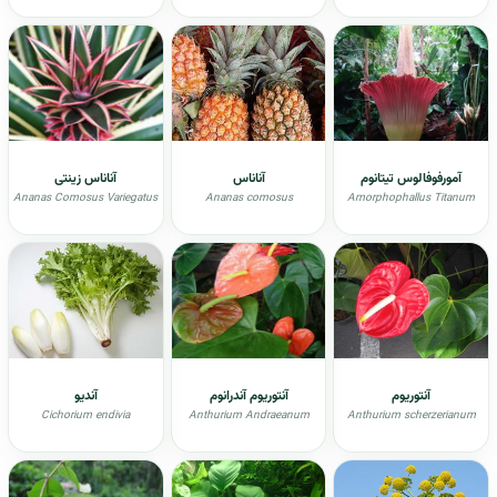
آمورفوفالوس تیتانوم
آناناس
آناناس زینتی
Ananas Comosus Variegatus
Ananas comosus
Amorphophallus Titanum
آنتوریوم
آنتوريوم آندرانوم
آندیو
Cichorium endivia
Anthurium Andraeanum
Anthurium scherzerianum