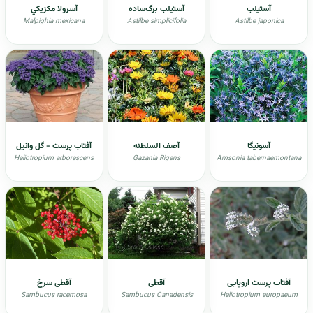
آستیلب
آستیلب برگ‌ساده
آسرولا مکزيکي
Malpighia mexicana
Astilbe simplicifolia
Astilbe japonica
آسونيگا
آصف السلطنه
آفتاب پرست - گل وانیل
Heliotropium arborescens
Gazania Rigens
Amsonia tabernaemontana
آفتاب پرست اروپایی
آقطی
آقطی سرخ
Sambucus racemosa
Sambucus Canadensis
Heliotropium europaeum