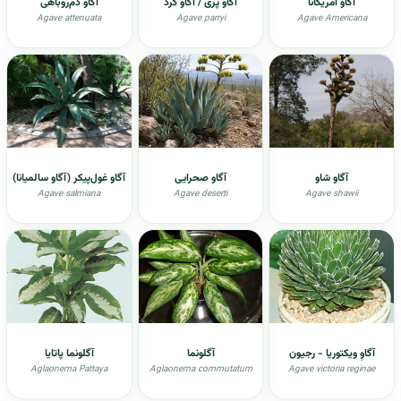
آگاو امریکانا
آگاو پری / آگاو گرد
آگاو دم‌روباهی
Agave attenuata
Agave parryi
Agave Americana
آگاو شاو
آگاو صحرایی
آگاو غول‌پیکر (آگاو سالمیانا)
Agave salmiana
Agave deserti
Agave shawii
آگاوِ ویکتوریا - رجیون
آگلونما
آگلونما پاتایا
Aglaonema Pattaya
Aglaonema commutatum
Agave victoria reginae