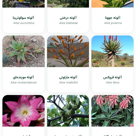
آلوئه جوونا
آلوئه درختی
آلوئه سوکوترینا
Aloe succotrina
Aloe barberae
Aloe juvenna
آلوئه فروکس
آلوئه مارلوتی
آلوئه موبِنده‌ای
Aloe mubendiensis
Aloe marlothii
Aloe ferox