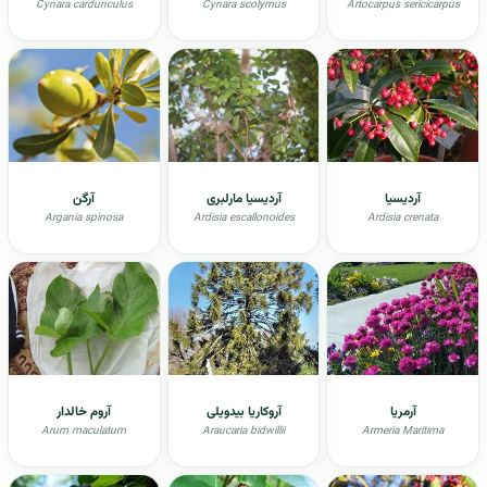
Cynara cardunculus
Cynara scolymus
Artocarpus sericicarpus
آردیسیا
آردیسیا مارلبری
آرگن
Argania spinosa
Ardisia escallonoides
Ardisia crenata
آرمریا
آروکاریا بیدویلی
آروم خالدار
Arum maculatum
Araucaria bidwillii
Armeria Maritima