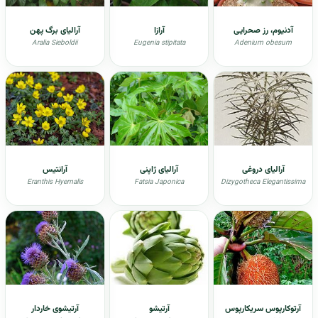
آدنیوم، رز صحرایی
آرازا
آرالیای برگ پهن
Aralia Sieboldii
Eugenia stipitata
Adenium obesum
آرالیای دروغی
آرالیای ژاپنی
آرانتیس
Eranthis Hyemalis
Fatsia Japonica
Dizygotheca Elegantissima
آرتوکارپوس سریکارپوس
آرتیشو
آرتیشوی خاردار