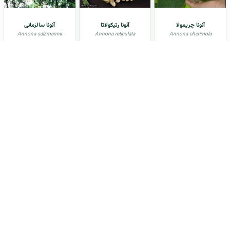
آنونا چریمولا
آنونا رتیکولاتا
آنونا سالزمانی
Annona salzmannii
Annona reticulata
Annona cherimola
آنونا سِنِگالنسیس
آنونا کاکانز
آنونا کورنیفولیا
Annona cornifolia
Annona cacans
Annona seneglaensis
آنيسون
آوندول
آووکادو