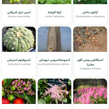
آزالیای ساحلی
آزولا کارولینا
آسپن لرزان آمریکایی
Populus tremuloides
Azolla Caroliniana
Rhododendron Atlanticum
آستراگالوس ویتنی (گون
آستروسفالسروس دیبوسکی
آستروفیتوم آستریاس
ویتنی)
Astrophytum asterias
Austrocephalocereus dybowskii
Astragalus whitneyi