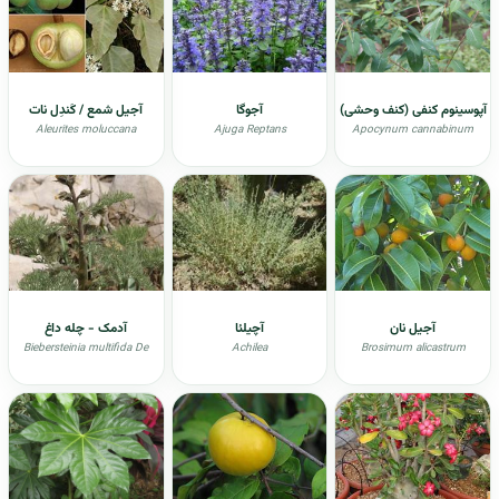
آپوسینوم کنفی (کنف وحشی)
آجوگا
آجیل شمع / کَندِل نات
Aleurites moluccana
Ajuga Reptans
Apocynum cannabinum
آجیل نان
آچیلئا
آدمک - چله داغ
Biebersteinia multifida De
Achilea
Brosimum alicastrum