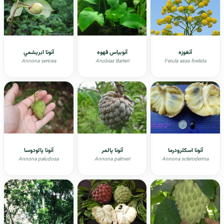
آنغوزه
آنوبیاس قهوه
آنونا ابريشمي
Annona sericea
Anubias Barteri
Ferula assa foetida
آنونا اسکلرودرما
آنونا پالمر
آنونا پالودوسا
Annona paludosa
Annona palmeri
Annona scleroderma