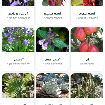
آکالیفا ویلکزیانا
آکالیفا هیسپیدا
آکونتیوم واریگاتوم
Aconitum Variegatum
Acalypha Hispida
Acalypha Wilkesiana
آکی
آکينوس معطر
آگاپانتوس
Agapanthus orientalis
Acinos graveolens
Blighia sapida