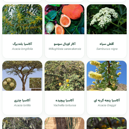
آقطی سیاه
آکار کوبال سوسو
آکاسیا بلندبرگ
Acacia longifolia
Willughbeia sarawakensis
Sambucus nigra
آکاسیا پنجه گربه ای
آکاسیا پیچیده
آکاسیا چتری
Acacia tortilis
Vachellia tortuosa
Acacia Greggii