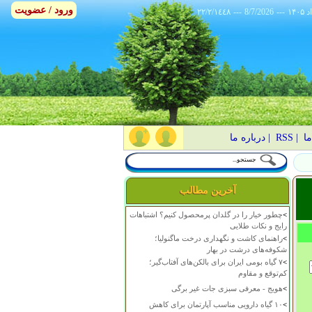
ورود / عضویت
٢٢/٢/١٤٤٨
---
8/7/2026
---
ما
|
RSS
|
درباره ما
آخرین مطالب
>
چطور خیار را در گلدان پرمحصول کنیم؟ اشتباهات
رایج و نکات طلایی
>
راهنمای کاشت و نگهداری درخت ماگنولیا؛
شکوفه‌های درشت در بهار
>
۷ گیاه بومی ایران برای بالکن‌های آفتاب‌گیر؛
کم‌توقع و مقاوم
>
هویج - معرفی سبزی جات غیر برگی
>
۱۰ گیاه دارویی مناسب آپارتمان برای کاهش