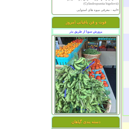
(Cylindropuntia bigelovii)
>
انبه - معرفی میوه های استوایی
فوت و فن باغبانی امروز
پرورش سویا از طریق بذر
دسته بندی گیاهان