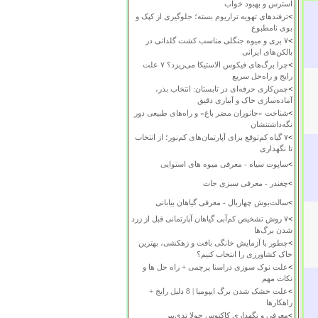
استرس و بهبود خواب
>
ترفندهای تهویه تراریوم بسته؛ جلوگیری از کپک و
بوی نامطبوع
>
۷ بری و میوه جنگلی مناسب کشت گلدانی در
بالکن‌های ایرانی
>
چرا برگ‌های فیکوس الاستیکا می‌ریزد؟ ۷ علت
رایج و راه‌حل سریع
>
چمن‌کاری حرفه‌ای در تابستان: انتخاب بذر،
آماده‌سازی خاک و آبیاری دقیق
>
شناخت «جانوران مضر باغ» و راه‌های طبیعی دور
نگه‌داشتنشان
>
۷ گیاه کم‌توقع برای آپارتمان‌های کم‌نور؛ از انتخاب
تا نگهداری
>
ساپوت سیاه - معرفی میوه های استوایی
>
چغندر - معرفی سبزی جات
>
سالت‌بوش چهاربال - معرفی گیاهان بیابانی
>
۷ روش تشخیص کم‌آبی گیاهان آپارتمانی قبل از زرد
شدن برگ‌ها
>
چطور با آزمایش خانگی بافت و زهکشی، بهترین
خاک کشاورزی را انتخاب کنیم؟
>
علت نوک سوزی دراسنا پرچمی + راه حل ها و
نکات مهم
>
علت خشک شدن برگ ایپومیا | 8 دلیل رایج +
راهکارها
>
معرفی و نگهداری کاکتوس چولا تدی‌بیر