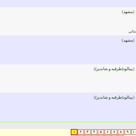
(
مشهد
)
تاني
(
مشهد
)
(
بينالود(طرقبه و شانديز)
)
(
بينالود(طرقبه و شانديز)
)
۱
۲
۳
۴
۵
۶
۷
۸
۹
۱۰