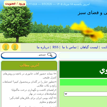
ورود / عضویت
امروز
۱۴۰۵ يکشنبه ۱۸ مرداد
---
8/9/2026
---
٢٤/٢/١٤٤٨
انی و فضای سبز
ایت
|
لیست گیاهان
|
تماس با ما
|
RSS
|
درباره ما
آخرین مطالب
ي
>
۷ نشانه حضور آفات جانوری در باغچه و روش‌های
کنترل طبیعی
>
چطور خیار را در گلدان پرمحصول کنیم؟ اشتباهات
رایج و نکات طلایی
>
راهنمای کاشت و نگهداری درخت ماگنولیا؛
شکوفه‌های درشت در بهار
>
۷ گیاه بومی ایران برای بالکن‌های آفتاب‌گیر؛
کم‌توقع و مقاوم