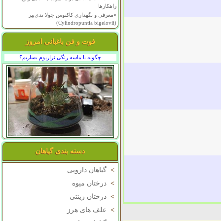
راهکارها
>
معرفی و نگهداری کاکتوس چولا تدی‌بیر
(Cylindropuntia bigelovii)
فوت و فن باغبانی امروز
چگونه با ماسه رنگی تراریوم بسازیم؟
دسته بندی گیاهان
>
گیاهان دارویی
>
درختان میوه
>
درختان زینتی
>
علف های هرز