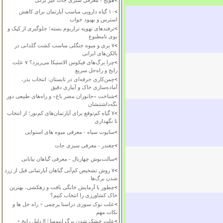
>
هویج - معرفی سبزی جات غیر برگی
>
۱۰ گیاه دارویی مناسب آپارتمان برای کاهش
استرس و بهبود خواب
>
ترفندهای تهویه تراریوم بسته؛ جلوگیری از کپک و
بوی نامطبوع
>
۷ بری و میوه جنگلی مناسب کشت گلدانی در
بالکن‌های ایرانی
>
چرا برگ‌های فیکوس الاستیکا می‌ریزد؟ ۷ علت
رایج و راه‌حل سریع
>
چمن‌کاری حرفه‌ای در تابستان: انتخاب بذر،
آماده‌سازی خاک و آبیاری دقیق
>
شناخت «جانوران مضر باغ» و راه‌های طبیعی دور
نگه‌داشتنشان
>
۷ گیاه کم‌توقع برای آپارتمان‌های کم‌نور؛ از انتخاب
تا نگهداری
>
ساپوت سیاه - معرفی میوه های استوایی
>
چغندر - معرفی سبزی جات
>
سالت‌بوش چهاربال - معرفی گیاهان بیابانی
>
۷ روش تشخیص کم‌آبی گیاهان آپارتمانی قبل از زرد
شدن برگ‌ها
>
چطور با آزمایش خانگی بافت و زهکشی، بهترین
خاک کشاورزی را انتخاب کنیم؟
>
علت نوک سوزی دراسنا پرچمی + راه حل ها و
نکات مهم
>
علت خشک شدن برگ ایپومیا | 8 دلیل رایج +