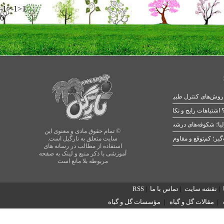
-1>-1>1
0
 اشتباهات رایج و نکات طلایی
یا؛ شکوفه‌های درشت در بهار
© تمام حقوق مادی و معنوی این
سایت متعلق به نارگیل است.
استفاده از مطالب در رسانه های
آموزشی با ذکر منبع و لینک به صفحه
مربوطه بلا مانع است
|
نقشه سایت
|
تماس با ما
|
RSS
|
مقالات گل و گیاه
|
مؤسسات گل و گیاه