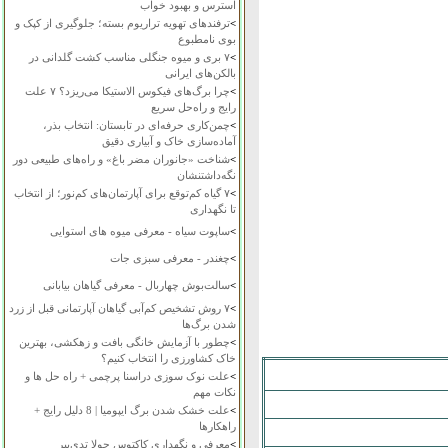
استرس و بهبود خواب
>
ترفندهای تهویه تراریوم بسته؛ جلوگیری از کپک و
بوی نامطبوع
>
۷ بری و میوه جنگلی مناسب کشت گلدانی در
بالکن‌های ایرانی
>
چرا برگ‌های فیکوس الاستیکا می‌ریزد؟ ۷ علت
رایج و راه‌حل سریع
>
چمن‌کاری حرفه‌ای در تابستان: انتخاب بذر،
آماده‌سازی خاک و آبیاری دقیق
>
شناخت «جانوران مضر باغ» و راه‌های طبیعی دور
نگه‌داشتنشان
>
۷ گیاه کم‌توقع برای آپارتمان‌های کم‌نور؛ از انتخاب
تا نگهداری
>
ساپوت سیاه - معرفی میوه های استوایی
>
چغندر - معرفی سبزی جات
>
سالت‌بوش چهاربال - معرفی گیاهان بیابانی
>
۷ روش تشخیص کم‌آبی گیاهان آپارتمانی قبل از زرد
شدن برگ‌ها
>
چطور با آزمایش خانگی بافت و زهکشی، بهترین
خاک کشاورزی را انتخاب کنیم؟
>
علت نوک سوزی دراسنا پرچمی + راه حل ها و
نکات مهم
>
علت خشک شدن برگ ایپومیا | 8 دلیل رایج +
راهکارها
>
معرفی و نگهداری کاکتوس چولا تدی‌بیر