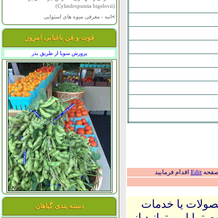
(Cylindropuntia bigelovii)
>
انبه - معرفی میوه های استوایی
فوت و فن باغبانی امروز
پرورش سویا از طریق بذر
 صفحه
Edit
اقدام فرمایید
حصولات یا خدمات
دسته بندی گیاهان
 تمایل میتوانید از