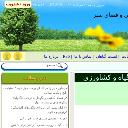
ورود / عضویت
امروز
۱۴۰۵ جمعه ۱۶ مرداد
---
8/7/2026
---
٢٢/٢/١٤٤٨
انی و فضای سبز
ایت
|
لیست گیاهان
|
تماس با ما
|
RSS
|
درباره ما
یاه و کشاورزی
آخرین مطالب
>
چطور خیار را در گلدان پرمحصول کنیم؟ اشتباهات
رایج و نکات طلایی
>
راهنمای کاشت و نگهداری درخت ماگنولیا؛
شکوفه‌های درشت در بهار
>
۷ گیاه بومی ایران برای بالکن‌های آفتاب‌گیر؛
کم‌توقع و مقاوم
>
هویج - معرفی سبزی جات غیر برگی
>
۱۰ گیاه دارویی مناسب آپارتمان برای کاهش