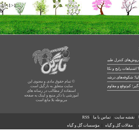
-1>-1>1
0
 اشتباهات رایج و نکات طلایی
یا؛ شکوفه‌های درشت در بهار
© تمام حقوق مادی و معنوی این
سایت متعلق به نارگیل است.
استفاده از مطالب در رسانه های
آموزشی با ذکر منبع و لینک به صفحه
مربوطه بلا مانع است
|
نقشه سایت
|
تماس با ما
|
RSS
|
مقالات گل و گیاه
|
مؤسسات گل و گیاه