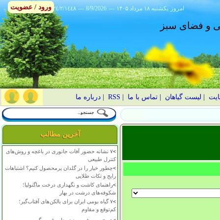
ورود / عضویت
امروز
۱۴۰۵ يکشنبه ۱۸ مرداد
---
8/9/2026
---
٢٤/٢/١٤٤٨
انی و فضای سبز
ایت
|
لیست گیاهان
|
تماس با ما
|
RSS
|
درباره ما
آخرین مطالب
>
۷ نشانه حضور آفات جانوری در باغچه و روش‌های
کنترل طبیعی
>
چطور خیار را در گلدان پرمحصول کنیم؟ اشتباهات
رایج و نکات طلایی
>
راهنمای کاشت و نگهداری درخت ماگنولیا؛
شکوفه‌های درشت در بهار
>
۷ گیاه بومی ایران برای بالکن‌های آفتاب‌گیر؛
کم‌توقع و مقاوم