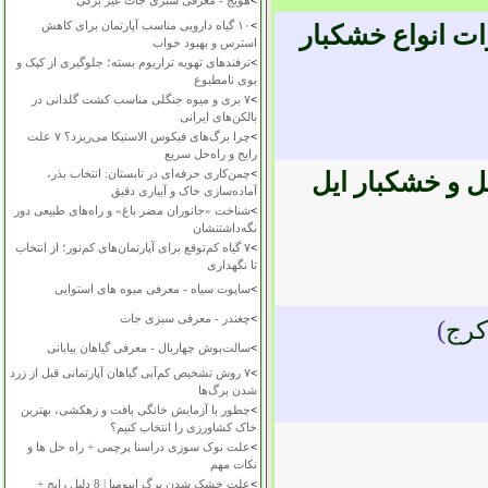
>
هویج - معرفی سبزی جات غیر برگی
>
۱۰ گیاه دارویی مناسب آپارتمان برای کاهش
ات انواع خشکبار
استرس و بهبود خواب
>
ترفندهای تهویه تراریوم بسته؛ جلوگیری از کپک و
بوی نامطبوع
>
۷ بری و میوه جنگلی مناسب کشت گلدانی در
بالکن‌های ایرانی
>
چرا برگ‌های فیکوس الاستیکا می‌ریزد؟ ۷ علت
رایج و راه‌حل سریع
>
چمن‌کاری حرفه‌ای در تابستان: انتخاب بذر،
 و خشکبار ایل
آماده‌سازی خاک و آبیاری دقیق
>
شناخت «جانوران مضر باغ» و راه‌های طبیعی دور
نگه‌داشتنشان
>
۷ گیاه کم‌توقع برای آپارتمان‌های کم‌نور؛ از انتخاب
تا نگهداری
>
ساپوت سیاه - معرفی میوه های استوایی
>
چغندر - معرفی سبزی جات
)
کرج
>
سالت‌بوش چهاربال - معرفی گیاهان بیابانی
>
۷ روش تشخیص کم‌آبی گیاهان آپارتمانی قبل از زرد
شدن برگ‌ها
>
چطور با آزمایش خانگی بافت و زهکشی، بهترین
خاک کشاورزی را انتخاب کنیم؟
>
علت نوک سوزی دراسنا پرچمی + راه حل ها و
نکات مهم
>
علت خشک شدن برگ ایپومیا | 8 دلیل رایج +