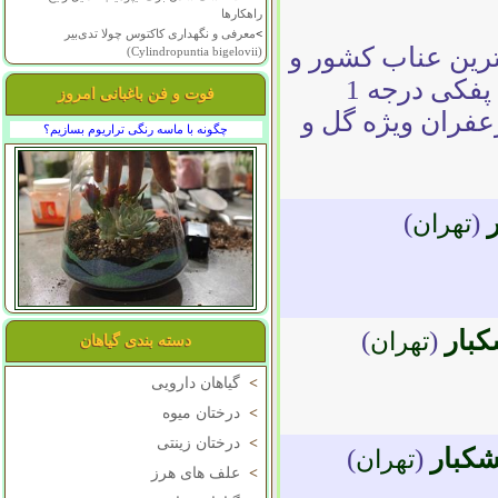
راهکارها
>
معرفی و نگهداری کاکتوس چولا تدی‌بیر
ناب،زرشک،زعفران و..)درجه1 بهترین عناب کشور و
(Cylindropuntia bigelovii)
مورد تایید صاحب نظر عناب کشور زرشک پفکی درجه 1
فوت و فن باغبانی امروز
عفران ویژه گل و
چگونه با ماسه رنگی تراریوم بسازیم؟
)
(
تهران
کبار
(
)
تهران
دسته بندی گیاهان
>
گیاهان دارویی
>
درختان میوه
>
درختان زینتی
شکبار
(
)
تهران
>
علف های هرز