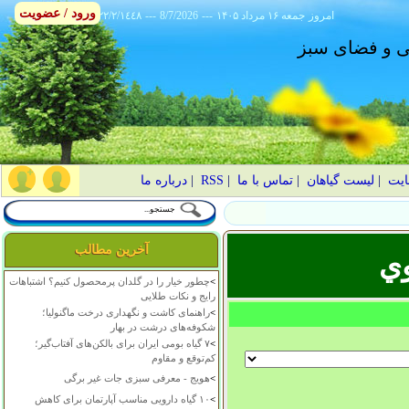
ورود / عضویت
امروز
۱۴۰۵ جمعه ۱۶ مرداد
---
8/7/2026
---
٢٢/٢/١٤٤٨
انی و فضای سبز
ایت
|
لیست گیاهان
|
تماس با ما
|
RSS
|
درباره ما
آخرین مطالب
ي
>
چطور خیار را در گلدان پرمحصول کنیم؟ اشتباهات
رایج و نکات طلایی
>
راهنمای کاشت و نگهداری درخت ماگنولیا؛
شکوفه‌های درشت در بهار
>
۷ گیاه بومی ایران برای بالکن‌های آفتاب‌گیر؛
کم‌توقع و مقاوم
>
هویج - معرفی سبزی جات غیر برگی
>
۱۰ گیاه دارویی مناسب آپارتمان برای کاهش