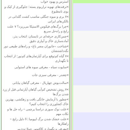
استرس و بهبود خواب
>
ترفندهای تهویه تراریوم بسته؛ جلوگیری از کپک و
بوی نامطبوع
>
۷ بری و میوه جنگلی مناسب کشت گلدانی در
بالکن‌های ایرانی
>
چرا برگ‌های فیکوس الاستیکا می‌ریزد؟ ۷ علت
رایج و راه‌حل سریع
>
چمن‌کاری حرفه‌ای در تابستان: انتخاب بذر،
آماده‌سازی خاک و آبیاری دقیق
>
شناخت «جانوران مضر باغ» و راه‌های طبیعی دور
نگه‌داشتنشان
>
۷ گیاه کم‌توقع برای آپارتمان‌های کم‌نور؛ از انتخاب
تا نگهداری
>
ساپوت سیاه - معرفی میوه های استوایی
>
چغندر - معرفی سبزی جات
>
سالت‌بوش چهاربال - معرفی گیاهان بیابانی
>
۷ روش تشخیص کم‌آبی گیاهان آپارتمانی قبل از زرد
شدن برگ‌ها
>
چطور با آزمایش خانگی بافت و زهکشی، بهترین
خاک کشاورزی را انتخاب کنیم؟
>
علت نوک سوزی دراسنا پرچمی + راه حل ها و
نکات مهم
>
علت خشک شدن برگ ایپومیا | 8 دلیل رایج +
راهکارها
>
معرفی و نگهداری کاکتوس چولا تدی‌بیر