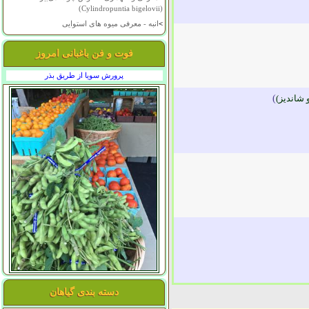
(Cylindropuntia bigelovii)
>
انبه - معرفی میوه های استوایی
فوت و فن باغبانی امروز
پرورش سویا از طریق بذر
 شانديز)
)
دسته بندی گیاهان