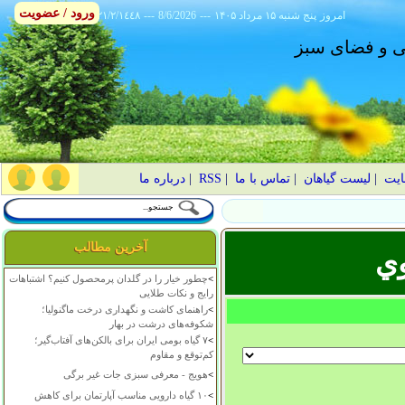
ورود / عضویت
امروز
۱۴۰۵ پنج شنبه ۱۵ مرداد
---
8/6/2026
---
٢١/٢/١٤٤٨
انی و فضای سبز
ایت
|
لیست گیاهان
|
تماس با ما
|
RSS
|
درباره ما
آخرین مطالب
ي
>
چطور خیار را در گلدان پرمحصول کنیم؟ اشتباهات
رایج و نکات طلایی
>
راهنمای کاشت و نگهداری درخت ماگنولیا؛
شکوفه‌های درشت در بهار
>
۷ گیاه بومی ایران برای بالکن‌های آفتاب‌گیر؛
کم‌توقع و مقاوم
>
هویج - معرفی سبزی جات غیر برگی
>
۱۰ گیاه دارویی مناسب آپارتمان برای کاهش