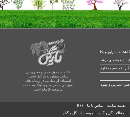
-1>-1>1
0
 اشتباهات رایج و نکات طلایی
یا؛ شکوفه‌های درشت در بهار
© تمام حقوق مادی و معنوی این
سایت متعلق به نارگیل است.
استفاده از مطالب در رسانه های
آموزشی با ذکر منبع و لینک به صفحه
مربوطه بلا مانع است
|
نقشه سایت
|
تماس با ما
|
RSS
|
مقالات گل و گیاه
|
مؤسسات گل و گیاه