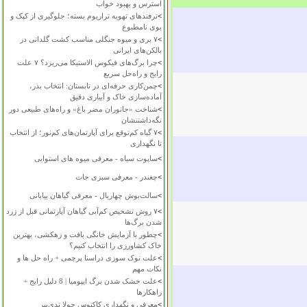
استرس و بهبود خواب
>
ترفندهای تهویه تراریوم بسته؛ جلوگیری از کپک و
بوی نامطبوع
>
۷ بری و میوه جنگلی مناسب کشت گلدانی در
بالکن‌های ایرانی
>
چرا برگ‌های فیکوس الاستیکا می‌ریزد؟ ۷ علت
رایج و راه‌حل سریع
>
چمن‌کاری حرفه‌ای در تابستان: انتخاب بذر،
آماده‌سازی خاک و آبیاری دقیق
>
شناخت «جانوران مضر باغ» و راه‌های طبیعی دور
نگه‌داشتنشان
>
۷ گیاه کم‌توقع برای آپارتمان‌های کم‌نور؛ از انتخاب
تا نگهداری
>
ساپوت سیاه - معرفی میوه های استوایی
>
چغندر - معرفی سبزی جات
>
سالت‌بوش چهاربال - معرفی گیاهان بیابانی
>
۷ روش تشخیص کم‌آبی گیاهان آپارتمانی قبل از زرد
شدن برگ‌ها
>
چطور با آزمایش خانگی بافت و زهکشی، بهترین
خاک کشاورزی را انتخاب کنیم؟
>
علت نوک سوزی دراسنا پرچمی + راه حل ها و
نکات مهم
>
علت خشک شدن برگ ایپومیا | 8 دلیل رایج +
راهکارها
>
معرفی و نگهداری کاکتوس چولا تدی‌بیر