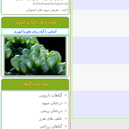
(Cylindropuntia bigelovii)
>
انبه - معرفی میوه های استوایی
فوت و فن باغبانی امروز
آشنایی با گیاه زیبای هاورتیا کوپری
دسته بندی گیاهان
>
گیاهان دارویی
>
درختان میوه
>
درختان زینتی
>
علف های هرز
>
گیاهان زراعی