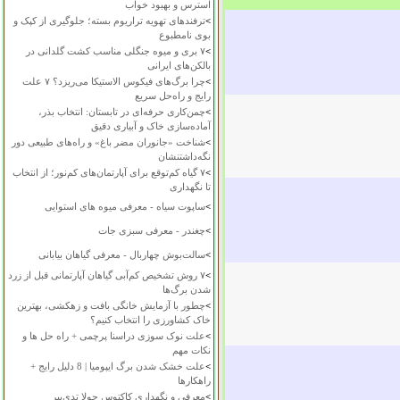
استرس و بهبود خواب
>
ترفندهای تهویه تراریوم بسته؛ جلوگیری از کپک و
بوی نامطبوع
>
۷ بری و میوه جنگلی مناسب کشت گلدانی در
بالکن‌های ایرانی
>
چرا برگ‌های فیکوس الاستیکا می‌ریزد؟ ۷ علت
رایج و راه‌حل سریع
>
چمن‌کاری حرفه‌ای در تابستان: انتخاب بذر،
آماده‌سازی خاک و آبیاری دقیق
>
شناخت «جانوران مضر باغ» و راه‌های طبیعی دور
نگه‌داشتنشان
>
۷ گیاه کم‌توقع برای آپارتمان‌های کم‌نور؛ از انتخاب
تا نگهداری
>
ساپوت سیاه - معرفی میوه های استوایی
>
چغندر - معرفی سبزی جات
>
سالت‌بوش چهاربال - معرفی گیاهان بیابانی
>
۷ روش تشخیص کم‌آبی گیاهان آپارتمانی قبل از زرد
شدن برگ‌ها
>
چطور با آزمایش خانگی بافت و زهکشی، بهترین
خاک کشاورزی را انتخاب کنیم؟
>
علت نوک سوزی دراسنا پرچمی + راه حل ها و
نکات مهم
>
علت خشک شدن برگ ایپومیا | 8 دلیل رایج +
راهکارها
>
معرفی و نگهداری کاکتوس چولا تدی‌بیر