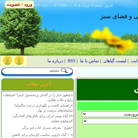
ورود / عضویت
امروز
۱۴۰۵ جمعه ۱۶ مرداد
---
8/7/2026
---
٢٢/٢/١٤٤٨
انی و فضای سبز
ایت
|
لیست گیاهان
|
تماس با ما
|
RSS
|
درباره ما
آخرین مطالب
>
چطور خیار را در گلدان پرمحصول کنیم؟ اشتباهات
رایج و نکات طلایی
>
راهنمای کاشت و نگهداری درخت ماگنولیا؛
شکوفه‌های درشت در بهار
>
۷ گیاه بومی ایران برای بالکن‌های آفتاب‌گیر؛
کم‌توقع و مقاوم
>
هویج - معرفی سبزی جات غیر برگی
>
۱۰ گیاه دارویی مناسب آپارتمان برای کاهش