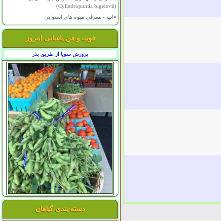
(Cylindropuntia bigelovii)
>
انبه - معرفی میوه های استوایی
فوت و فن باغبانی امروز
پرورش سویا از طریق بذر
دسته بندی گیاهان