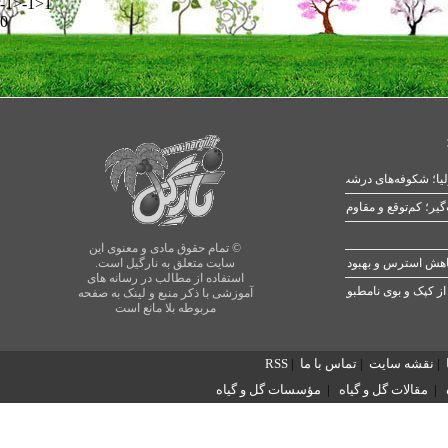
-1>-1>1
0
یا؛ شکوفه‌های درشت در بهار
© تمام حقوق مادی و معنوی این
سایت متعلق به نارگیل است.
استفاده از مطالب در رسانه های
از کپک و بوی نامطبوع
آموزشی با ذکر منبع و لینک به صفحه
مربوطه بلا مانع است
|
نقشه سایت
|
تماس با ما
|
RSS
|
مقالات گل و گیاه
|
مؤسسات گل و گیاه