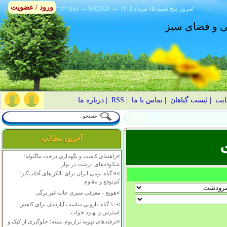
ورود / عضویت
امروز
۱۴۰۵ پنج شنبه ۱۵ مرداد
---
8/6/2026
---
٢١/٢/١٤٤٨
انی و فضای سبز
ایت
|
لیست گیاهان
|
تماس با ما
|
RSS
|
درباره ما
آخرین مطالب
>
راهنمای کاشت و نگهداری درخت ماگنولیا؛
شکوفه‌های درشت در بهار
>
۷ گیاه بومی ایران برای بالکن‌های آفتاب‌گیر؛
کم‌توقع و مقاوم
>
هویج - معرفی سبزی جات غیر برگی
>
۱۰ گیاه دارویی مناسب آپارتمان برای کاهش
استرس و بهبود خواب
>
ترفندهای تهویه تراریوم بسته؛ جلوگیری از کپک و