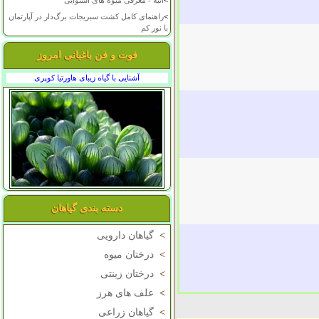
>
انبه - معرفی میوه های استوایی
>
راهنمای کامل کشت سبزیجات برگ‌دار در آپارتمان
با نور کم
فوت و فن باغبانی امروز
آشنایی با گیاه زیبای هاورتیا کوپری
دسته بندی گیاهان
>
گیاهان دارویی
>
درختان میوه
>
درختان زینتی
>
علف های هرز
>
گیاهان زراعی