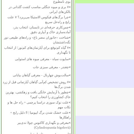
بوی نامطبوع
>
۷ بری و میوه جنگلی مناسب کشت گلدانی در
بالکن‌های ایرانی
>
چرا برگ‌های فیکوس الاستیکا می‌ریزد؟ ۷ علت
رایج و راه‌حل سریع
>
چمن‌کاری حرفه‌ای در تابستان: انتخاب بذر،
آماده‌سازی خاک و آبیاری دقیق
>
شناخت «جانوران مضر باغ» و راه‌های طبیعی دور
نگه‌داشتنشان
>
۷ گیاه کم‌توقع برای آپارتمان‌های کم‌نور؛ از انتخاب
تا نگهداری
>
ساپوت سیاه - معرفی میوه های استوایی
>
چغندر - معرفی سبزی جات
>
سالت‌بوش چهاربال - معرفی گیاهان بیابانی
>
۷ روش تشخیص کم‌آبی گیاهان آپارتمانی قبل از زرد
شدن برگ‌ها
>
چطور با آزمایش خانگی بافت و زهکشی، بهترین
خاک کشاورزی را انتخاب کنیم؟
>
علت نوک سوزی دراسنا پرچمی + راه حل ها و
نکات مهم
>
علت خشک شدن برگ ایپومیا | 8 دلیل رایج +
راهکارها
>
معرفی و نگهداری کاکتوس چولا تدی‌بیر
(Cylindropuntia bigelovii)