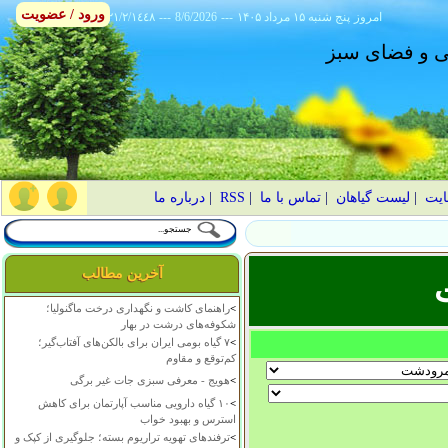
ورود / عضویت
امروز
۱۴۰۵ پنج شنبه ۱۵ مرداد
---
8/6/2026
---
٢١/٢/١٤٤٨
انی و فضای سبز
ایت
|
لیست گیاهان
|
تماس با ما
|
RSS
|
درباره ما
آخرین مطالب
>
راهنمای کاشت و نگهداری درخت ماگنولیا؛
شکوفه‌های درشت در بهار
>
۷ گیاه بومی ایران برای بالکن‌های آفتاب‌گیر؛
کم‌توقع و مقاوم
>
هویج - معرفی سبزی جات غیر برگی
>
۱۰ گیاه دارویی مناسب آپارتمان برای کاهش
استرس و بهبود خواب
>
ترفندهای تهویه تراریوم بسته؛ جلوگیری از کپک و