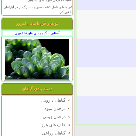
>
انبه - معرفی میوه های استوایی
>
راهنمای کامل کشت سبزیجات برگ‌دار در آپارتمان
با نور کم
فوت و فن باغبانی امروز
آشنایی با گیاه زیبای هاورتیا کوپری
دسته بندی گیاهان
>
گیاهان دارویی
>
درختان میوه
>
درختان زینتی
>
علف های هرز
>
گیاهان زراعی