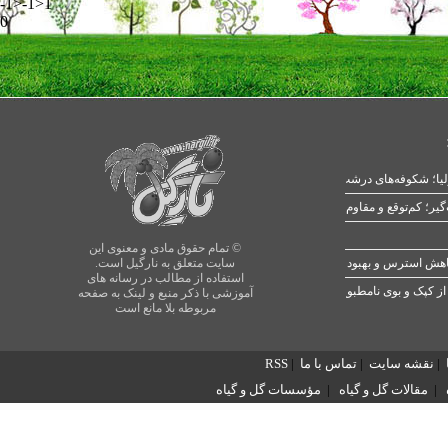
-1>-1>1
0
یا؛ شکوفه‌های درشت در بهار
© تمام حقوق مادی و معنوی این
سایت متعلق به نارگیل است.
استفاده از مطالب در رسانه های
از کپک و بوی نامطبوع
آموزشی با ذکر منبع و لینک به صفحه
مربوطه بلا مانع است
|
نقشه سایت
|
تماس با ما
|
RSS
|
مقالات گل و گیاه
|
مؤسسات گل و گیاه