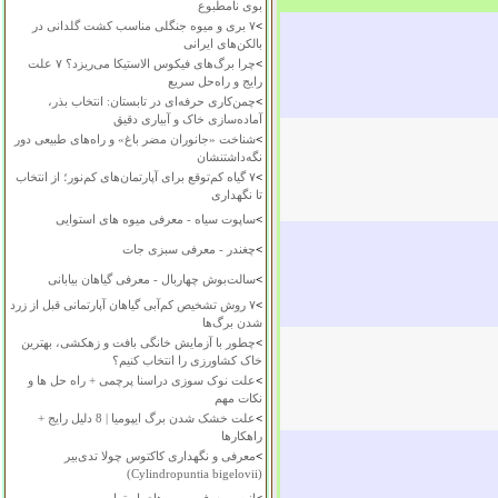
بوی نامطبوع
>
۷ بری و میوه جنگلی مناسب کشت گلدانی در
بالکن‌های ایرانی
>
چرا برگ‌های فیکوس الاستیکا می‌ریزد؟ ۷ علت
رایج و راه‌حل سریع
>
چمن‌کاری حرفه‌ای در تابستان: انتخاب بذر،
آماده‌سازی خاک و آبیاری دقیق
>
شناخت «جانوران مضر باغ» و راه‌های طبیعی دور
نگه‌داشتنشان
>
۷ گیاه کم‌توقع برای آپارتمان‌های کم‌نور؛ از انتخاب
تا نگهداری
>
ساپوت سیاه - معرفی میوه های استوایی
>
چغندر - معرفی سبزی جات
>
سالت‌بوش چهاربال - معرفی گیاهان بیابانی
>
۷ روش تشخیص کم‌آبی گیاهان آپارتمانی قبل از زرد
شدن برگ‌ها
>
چطور با آزمایش خانگی بافت و زهکشی، بهترین
خاک کشاورزی را انتخاب کنیم؟
>
علت نوک سوزی دراسنا پرچمی + راه حل ها و
نکات مهم
>
علت خشک شدن برگ ایپومیا | 8 دلیل رایج +
راهکارها
>
معرفی و نگهداری کاکتوس چولا تدی‌بیر
(Cylindropuntia bigelovii)