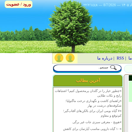
ورود / عضویت
٢٢/٢/١٤٤٨
---
8/7/2026
---
ما
|
RSS
|
درباره ما
آخرین مطالب
>
چطور خیار را در گلدان پرمحصول کنیم؟ اشتباهات
رایج و نکات طلایی
>
راهنمای کاشت و نگهداری درخت ماگنولیا؛
شکوفه‌های درشت در بهار
>
۷ گیاه بومی ایران برای بالکن‌های آفتاب‌گیر؛
کم‌توقع و مقاوم
>
هویج - معرفی سبزی جات غیر برگی
>
۱۰ گیاه دارویی مناسب آپارتمان برای کاهش