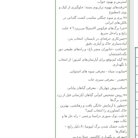
استرس و بهبود خواب
>
ترفندهای تهویه تراریوم بسته؛ جلوگیری از کپک و
بوی نامطبوع
>
۷ بری و میوه جنگلی مناسب کشت گلدانی در
بالکن‌های ایرانی
>
چرا برگ‌های فیکوس الاستیکا می‌ریزد؟ ۷ علت
رایج و راه‌حل سریع
>
چمن‌کاری حرفه‌ای در تابستان: انتخاب بذر،
آماده‌سازی خاک و آبیاری دقیق
>
شناخت «جانوران مضر باغ» و راه‌های طبیعی دور
نگه‌داشتنشان
>
۷ گیاه کم‌توقع برای آپارتمان‌های کم‌نور؛ از انتخاب
تا نگهداری
>
ساپوت سیاه - معرفی میوه های استوایی
>
چغندر - معرفی سبزی جات
>
سالت‌بوش چهاربال - معرفی گیاهان بیابانی
>
۷ روش تشخیص کم‌آبی گیاهان آپارتمانی قبل از زرد
شدن برگ‌ها
>
چطور با آزمایش خانگی بافت و زهکشی، بهترین
خاک کشاورزی را انتخاب کنیم؟
>
علت نوک سوزی دراسنا پرچمی + راه حل ها و
نکات مهم
>
علت خشک شدن برگ ایپومیا | 8 دلیل رایج +
راهکارها
>
معرفی و نگهداری کاکتوس چولا تدی‌بیر