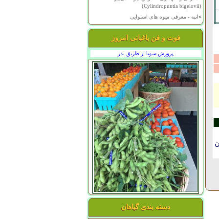
(Cylindropuntia bigelovii)
>
انبه - معرفی میوه های استوایی
فوت و فن باغبانی امروز
پرورش سویا از طریق بذر
ن
دسته بندی گیاهان