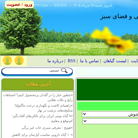
ورود / عضویت
امروز
۱۴۰۵ شنبه ۱۷ مرداد
---
8/8/2026
---
٢٣/٢/١٤٤٨
انی و فضای سبز
ایت
|
لیست گیاهان
|
تماس با ما
|
RSS
|
درباره ما
آخرین مطالب
>
چطور خیار را در گلدان پرمحصول کنیم؟ اشتباهات
رایج و نکات طلایی
>
راهنمای کاشت و نگهداری درخت ماگنولیا؛
شکوفه‌های درشت در بهار
>
۷ گیاه بومی ایران برای بالکن‌های آفتاب‌گیر؛
کم‌توقع و مقاوم
>
هویج - معرفی سبزی جات غیر برگی
>
۱۰ گیاه دارویی مناسب آپارتمان برای کاهش