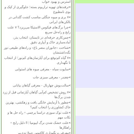
استرس و بهبود خواب
>
ترفندهای تهویه تراریوم بسته؛ جلوگیری از کپک و
بوی نامطبوع
>
۷ بری و میوه جنگلی مناسب کشت گلدانی در
بالکن‌های ایرانی
>
چرا برگ‌های فیکوس الاستیکا می‌ریزد؟ ۷ علت
رایج و راه‌حل سریع
>
چمن‌کاری حرفه‌ای در تابستان: انتخاب بذر،
آماده‌سازی خاک و آبیاری دقیق
>
شناخت «جانوران مضر باغ» و راه‌های طبیعی دور
نگه‌داشتنشان
>
۷ گیاه کم‌توقع برای آپارتمان‌های کم‌نور؛ از انتخاب
تا نگهداری
>
ساپوت سیاه - معرفی میوه های استوایی
>
چغندر - معرفی سبزی جات
>
سالت‌بوش چهاربال - معرفی گیاهان بیابانی
>
۷ روش تشخیص کم‌آبی گیاهان آپارتمانی قبل از زرد
شدن برگ‌ها
>
چطور با آزمایش خانگی بافت و زهکشی، بهترین
خاک کشاورزی را انتخاب کنیم؟
>
علت نوک سوزی دراسنا پرچمی + راه حل ها و
نکات مهم
>
علت خشک شدن برگ ایپومیا | 8 دلیل رایج +
راهکارها
>
معرفی و نگهداری کاکتوس چولا تدی‌بیر