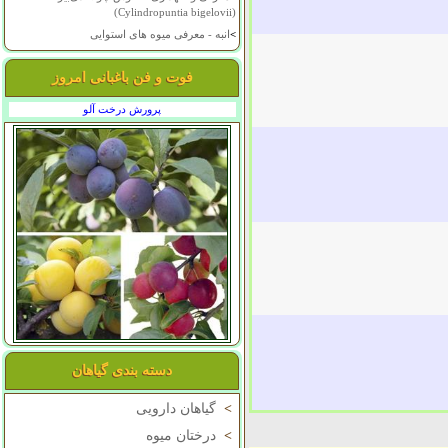
(Cylindropuntia bigelovii)
>
انبه - معرفی میوه های استوایی
فوت و فن باغبانی امروز
پرورش درخت آلو
دسته بندی گیاهان
>
گیاهان دارویی
>
درختان میوه