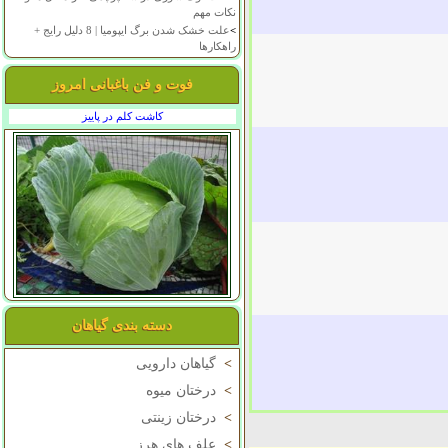
نکات مهم
>
علت خشک شدن برگ ایپومیا | 8 دلیل رایج +
راهکارها
فوت و فن باغبانی امروز
کاشت کلم در پاییز
دسته بندی گیاهان
>
گیاهان دارویی
>
درختان میوه
>
درختان زینتی
>
علف های هرز