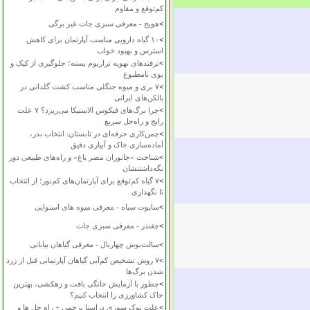
کم‌توقع و مقاوم
>
هویج - معرفی سبزی جات غیر برگی
>
۱۰ گیاه دارویی مناسب آپارتمان برای کاهش
استرس و بهبود خواب
>
ترفندهای تهویه تراریوم بسته؛ جلوگیری از کپک و
بوی نامطبوع
>
۷ بری و میوه جنگلی مناسب کشت گلدانی در
بالکن‌های ایرانی
>
چرا برگ‌های فیکوس الاستیکا می‌ریزد؟ ۷ علت
رایج و راه‌حل سریع
>
چمن‌کاری حرفه‌ای در تابستان: انتخاب بذر،
آماده‌سازی خاک و آبیاری دقیق
>
شناخت «جانوران مضر باغ» و راه‌های طبیعی دور
نگه‌داشتنشان
>
۷ گیاه کم‌توقع برای آپارتمان‌های کم‌نور؛ از انتخاب
تا نگهداری
>
ساپوت سیاه - معرفی میوه های استوایی
>
چغندر - معرفی سبزی جات
>
سالت‌بوش چهاربال - معرفی گیاهان بیابانی
>
۷ روش تشخیص کم‌آبی گیاهان آپارتمانی قبل از زرد
شدن برگ‌ها
>
چطور با آزمایش خانگی بافت و زهکشی، بهترین
خاک کشاورزی را انتخاب کنیم؟
>
علت نوک سوزی دراسنا پرچمی + راه حل ها و