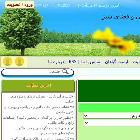
ورود / عضویت
امروز
۱۴۰۵ دوشنبه ۱۹ مرداد
---
8/10/2026
---
٢٥/٢/١٤٤٨
انی و فضای سبز
ایت
|
لیست گیاهان
|
تماس با ما
|
RSS
|
درباره ما
آخرین مطالب
>
کرنبری آمریکایی - معرفی بری‌ها و میوه‌های
جنگلی
>
۷ نشانه حضور آفات جانوری در باغچه و روش‌های
کنترل طبیعی
>
چطور خیار را در گلدان پرمحصول کنیم؟ اشتباهات
رایج و نکات طلایی
>
راهنمای کاشت و نگهداری درخت ماگنولیا؛
شکوفه‌های درشت در بهار
>
۷ گیاه بومی ایران برای بالکن‌های آفتاب‌گیر؛