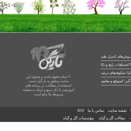
-1>-1>1
0
 اشتباهات رایج و نکات طلایی
یا؛ شکوفه‌های درشت در بهار
© تمام حقوق مادی و معنوی این
سایت متعلق به نارگیل است.
استفاده از مطالب در رسانه های
آموزشی با ذکر منبع و لینک به صفحه
مربوطه بلا مانع است
|
نقشه سایت
|
تماس با ما
|
RSS
|
مقالات گل و گیاه
|
مؤسسات گل و گیاه