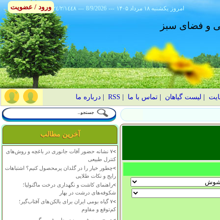
ورود / عضویت
امروز
۱۴۰۵ يکشنبه ۱۸ مرداد
---
8/9/2026
---
٢٤/٢/١٤٤٨
انی و فضای سبز
ایت
|
لیست گیاهان
|
تماس با ما
|
RSS
|
درباره ما
آخرین مطالب
>
۷ نشانه حضور آفات جانوری در باغچه و روش‌های
کنترل طبیعی
>
چطور خیار را در گلدان پرمحصول کنیم؟ اشتباهات
رایج و نکات طلایی
>
راهنمای کاشت و نگهداری درخت ماگنولیا؛
شکوفه‌های درشت در بهار
>
۷ گیاه بومی ایران برای بالکن‌های آفتاب‌گیر؛
کم‌توقع و مقاوم