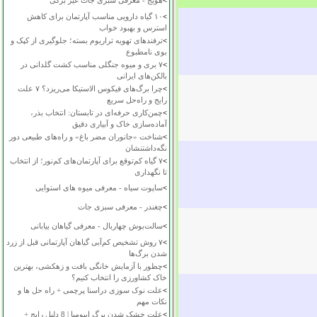
>
هویج - معرفی سبزی جات غیر برگی
>
۱۰ گیاه دارویی مناسب آپارتمان برای کاهش
استرس و بهبود خواب
>
ترفندهای تهویه تراریوم بسته؛ جلوگیری از کپک و
بوی نامطبوع
>
۷ بری و میوه جنگلی مناسب کشت گلدانی در
بالکن‌های ایرانی
>
چرا برگ‌های فیکوس الاستیکا می‌ریزد؟ ۷ علت
رایج و راه‌حل سریع
>
چمن‌کاری حرفه‌ای در تابستان: انتخاب بذر،
آماده‌سازی خاک و آبیاری دقیق
>
شناخت «جانوران مضر باغ» و راه‌های طبیعی دور
نگه‌داشتنشان
>
۷ گیاه کم‌توقع برای آپارتمان‌های کم‌نور؛ از انتخاب
تا نگهداری
>
ساپوت سیاه - معرفی میوه های استوایی
>
چغندر - معرفی سبزی جات
>
سالت‌بوش چهاربال - معرفی گیاهان بیابانی
>
۷ روش تشخیص کم‌آبی گیاهان آپارتمانی قبل از زرد
شدن برگ‌ها
>
چطور با آزمایش خانگی بافت و زهکشی، بهترین
خاک کشاورزی را انتخاب کنیم؟
>
علت نوک سوزی دراسنا پرچمی + راه حل ها و
نکات مهم
>
علت خشک شدن برگ ایپومیا | 8 دلیل رایج +