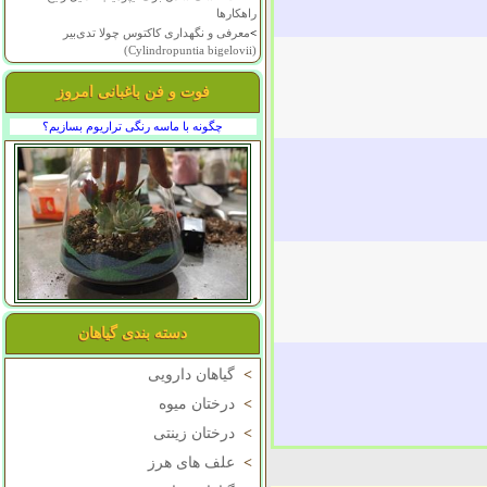
راهکارها
>
معرفی و نگهداری کاکتوس چولا تدی‌بیر
(Cylindropuntia bigelovii)
فوت و فن باغبانی امروز
چگونه با ماسه رنگی تراریوم بسازیم؟
دسته بندی گیاهان
>
گیاهان دارویی
>
درختان میوه
>
درختان زینتی
>
علف های هرز