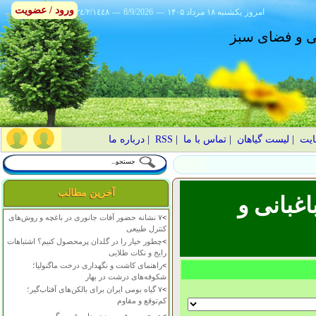
ورود / عضویت
امروز
۱۴۰۵ يکشنبه ۱۸ مرداد
---
8/9/2026
---
٢٤/٢/١٤٤٨
انی و فضای سبز
ایت
|
لیست گیاهان
|
تماس با ما
|
RSS
|
درباره ما
آخرین مطالب
غبانی و
>
۷ نشانه حضور آفات جانوری در باغچه و روش‌های
کنترل طبیعی
>
چطور خیار را در گلدان پرمحصول کنیم؟ اشتباهات
رایج و نکات طلایی
>
راهنمای کاشت و نگهداری درخت ماگنولیا؛
شکوفه‌های درشت در بهار
>
۷ گیاه بومی ایران برای بالکن‌های آفتاب‌گیر؛
کم‌توقع و مقاوم