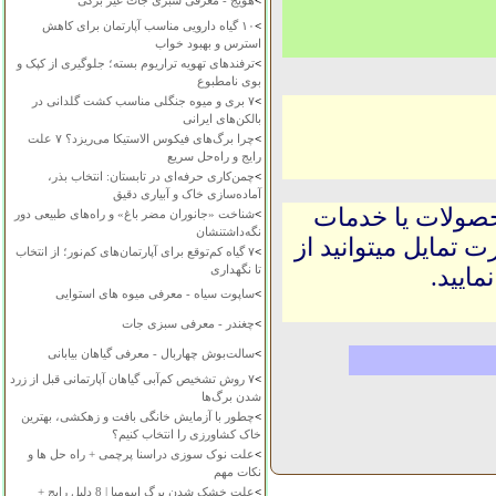
>
هویج - معرفی سبزی جات غیر برگی
>
۱۰ گیاه دارویی مناسب آپارتمان برای کاهش
استرس و بهبود خواب
>
ترفندهای تهویه تراریوم بسته؛ جلوگیری از کپک و
بوی نامطبوع
>
۷ بری و میوه جنگلی مناسب کشت گلدانی در
بالکن‌های ایرانی
>
چرا برگ‌های فیکوس الاستیکا می‌ریزد؟ ۷ علت
رایج و راه‌حل سریع
>
چمن‌کاری حرفه‌ای در تابستان: انتخاب بذر،
آماده‌سازی خاک و آبیاری دقیق
حصولات یا خدمات
>
شناخت «جانوران مضر باغ» و راه‌های طبیعی دور
نگه‌داشتنشان
 تمایل میتوانید از
>
۷ گیاه کم‌توقع برای آپارتمان‌های کم‌نور؛ از انتخاب
تا نگهداری
ایید.
>
ساپوت سیاه - معرفی میوه های استوایی
>
چغندر - معرفی سبزی جات
>
سالت‌بوش چهاربال - معرفی گیاهان بیابانی
>
۷ روش تشخیص کم‌آبی گیاهان آپارتمانی قبل از زرد
شدن برگ‌ها
>
چطور با آزمایش خانگی بافت و زهکشی، بهترین
خاک کشاورزی را انتخاب کنیم؟
>
علت نوک سوزی دراسنا پرچمی + راه حل ها و
نکات مهم
>
علت خشک شدن برگ ایپومیا | 8 دلیل رایج +