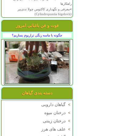
راهکارها
>
معرفی و نگهداری کاکتوس چولا تدی‌بیر
(Cylindropuntia bigelovii)
فوت و فن باغبانی امروز
چگونه با ماسه رنگی تراریوم بسازیم؟
دسته بندی گیاهان
>
گیاهان دارویی
>
درختان میوه
>
درختان زینتی
>
علف های هرز