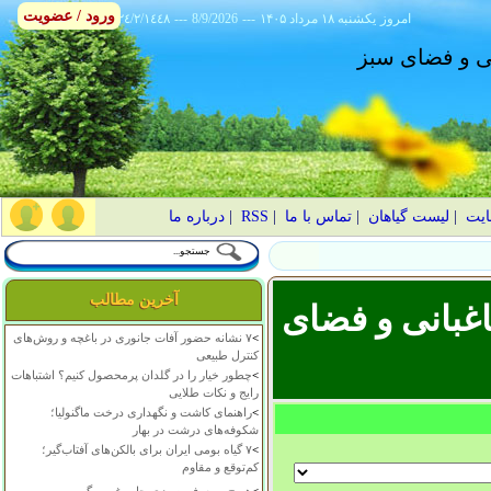
ورود / عضویت
امروز
۱۴۰۵ يکشنبه ۱۸ مرداد
---
8/9/2026
---
٢٤/٢/١٤٤٨
انی و فضای سبز
ایت
|
لیست گیاهان
|
تماس با ما
|
RSS
|
درباره ما
آخرین مطالب
غبانی و فضای
>
۷ نشانه حضور آفات جانوری در باغچه و روش‌های
کنترل طبیعی
>
چطور خیار را در گلدان پرمحصول کنیم؟ اشتباهات
رایج و نکات طلایی
>
راهنمای کاشت و نگهداری درخت ماگنولیا؛
شکوفه‌های درشت در بهار
>
۷ گیاه بومی ایران برای بالکن‌های آفتاب‌گیر؛
کم‌توقع و مقاوم