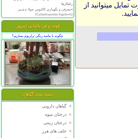
 تمایل میتوانید از
راهکارها
>
معرفی و نگهداری کاکتوس چولا تدی‌بیر
ایید.
(Cylindropuntia bigelovii)
فوت و فن باغبانی امروز
چگونه با ماسه رنگی تراریوم بسازیم؟
دسته بندی گیاهان
>
گیاهان دارویی
>
درختان میوه
>
درختان زینتی
>
علف های هرز