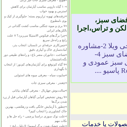
>
هویج - معرفی سبزی جات غیر برگی
>
۱۰ گیاه دارویی مناسب آپارتمان برای کاهش
استرس و بهبود خواب
>
ترفندهای تهویه تراریوم بسته؛ جلوگیری از کپک و
 اجرای فضای سبز،
بوی نامطبوع
>
۷ بری و میوه جنگلی مناسب کشت گلدانی در
کن و تراس،اجرا
بالکن‌های ایرانی
>
چرا برگ‌های فیکوس الاستیکا می‌ریزد؟ ۷ علت
رایج و راه‌حل سریع
خدمات گروه green.design.modern1-طراحی ویلا 2-مشاوره
>
چمن‌کاری حرفه‌ای در تابستان: انتخاب بذر،
آماده‌سازی خاک و آبیاری دقیق
و طراحی LandScape Design 3- احداث فضای سبز 4-
>
شناخت «جانوران مضر باغ» و راه‌های طبیعی دور
نگه‌داشتنشان
 سبز عمودی و
>
۷ گیاه کم‌توقع برای آپارتمان‌های کم‌نور؛ از انتخاب
تا نگهداری
>
ساپوت سیاه - معرفی میوه های استوایی
>
چغندر - معرفی سبزی جات
>
سالت‌بوش چهاربال - معرفی گیاهان بیابانی
>
۷ روش تشخیص کم‌آبی گیاهان آپارتمانی قبل از زرد
شدن برگ‌ها
>
چطور با آزمایش خانگی بافت و زهکشی، بهترین
خاک کشاورزی را انتخاب کنیم؟
>
علت نوک سوزی دراسنا پرچمی + راه حل ها و
نکات مهم
حصولات یا خدمات
>
علت خشک شدن برگ ایپومیا | 8 دلیل رایج +