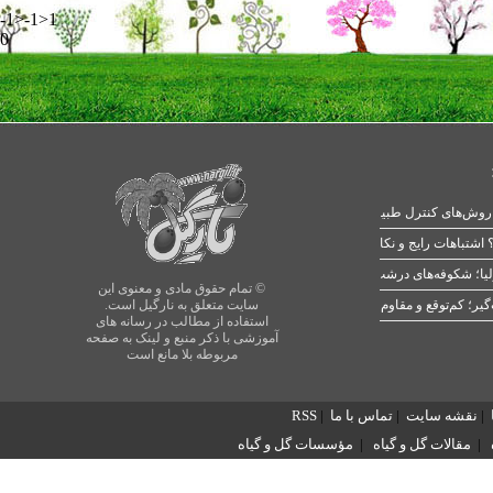
-1>-1>1
0
 اشتباهات رایج و نکات طلایی
یا؛ شکوفه‌های درشت در بهار
© تمام حقوق مادی و معنوی این
سایت متعلق به نارگیل است.
استفاده از مطالب در رسانه های
آموزشی با ذکر منبع و لینک به صفحه
مربوطه بلا مانع است
|
نقشه سایت
|
تماس با ما
|
RSS
|
مقالات گل و گیاه
|
مؤسسات گل و گیاه