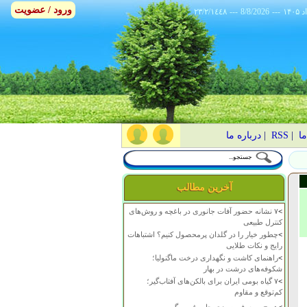
ورود / عضویت
٢٣/٢/١٤٤٨
---
8/8/2026
---
ما
|
RSS
|
درباره ما
آخرین مطالب
>
۷ نشانه حضور آفات جانوری در باغچه و روش‌های
کنترل طبیعی
>
چطور خیار را در گلدان پرمحصول کنیم؟ اشتباهات
رایج و نکات طلایی
>
راهنمای کاشت و نگهداری درخت ماگنولیا؛
شکوفه‌های درشت در بهار
>
۷ گیاه بومی ایران برای بالکن‌های آفتاب‌گیر؛
کم‌توقع و مقاوم