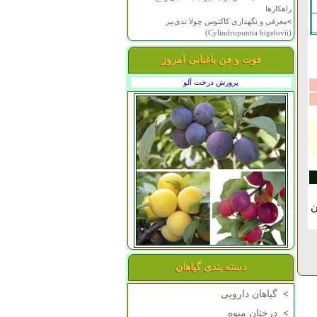
راهکارها
>
معرفی و نگهداری کاکتوس چولا تدی‌بیر
(Cylindropuntia bigelovii)
فوت و فن باغبانی امروز
پرورش درخت آلو
ن
دسته بندی گیاهان
>
گیاهان دارویی
>
درختان میوه