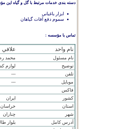
دسته بندی خدمات مرتبط با گل و گیاه این مؤ
ابزار باغبانی
سموم دفع آفات گیاهان
تماس با مؤسسه :
نام واحد
علافي
نام مسئول
محمد رضا
توضیح
لوازم ک
---
تلفن
---
موبایل
فاکس
کشور
ایران
استان
خراسان
شهر
چناران
آدرس کامل
بلوار طا