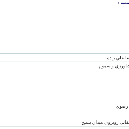
سسه :
 علي زاده
شاورزي و سموم
 رضوي
لقاني روبروي ميدان بسيج