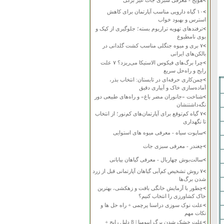
>
هویج - معرفی سبزی جات غیر برگی
>
۱۰ گیاه دارویی مناسب آپارتمان برای کاهش
استرس و بهبود خواب
>
ترفندهای تهویه تراریوم بسته؛ جلوگیری از کپک و
بوی نامطبوع
>
۷ بری و میوه جنگلی مناسب کشت گلدانی در
بالکن‌های ایرانی
>
چرا برگ‌های فیکوس الاستیکا می‌ریزد؟ ۷ علت
رایج و راه‌حل سریع
>
چمن‌کاری حرفه‌ای در تابستان: انتخاب بذر،
آماده‌سازی خاک و آبیاری دقیق
>
شناخت «جانوران مضر باغ» و راه‌های طبیعی دور
نگه‌داشتنشان
>
۷ گیاه کم‌توقع برای آپارتمان‌های کم‌نور؛ از انتخاب
تا نگهداری
>
ساپوت سیاه - معرفی میوه های استوایی
>
چغندر - معرفی سبزی جات
>
سالت‌بوش چهاربال - معرفی گیاهان بیابانی
>
۷ روش تشخیص کم‌آبی گیاهان آپارتمانی قبل از زرد
شدن برگ‌ها
>
چطور با آزمایش خانگی بافت و زهکشی، بهترین
خاک کشاورزی را انتخاب کنیم؟
>
علت نوک سوزی دراسنا پرچمی + راه حل ها و
نکات مهم
>
علت خشک شدن برگ ایپومیا | 8 دلیل رایج +