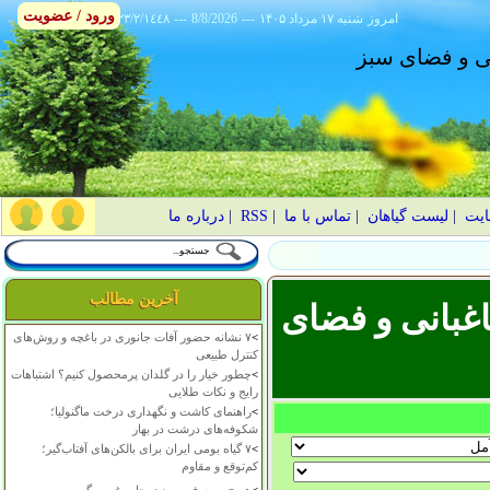
ورود / عضویت
امروز
۱۴۰۵ شنبه ۱۷ مرداد
---
8/8/2026
---
٢٣/٢/١٤٤٨
انی و فضای سبز
ایت
|
لیست گیاهان
|
تماس با ما
|
RSS
|
درباره ما
آخرین مطالب
غبانی و فضای
>
۷ نشانه حضور آفات جانوری در باغچه و روش‌های
کنترل طبیعی
>
چطور خیار را در گلدان پرمحصول کنیم؟ اشتباهات
رایج و نکات طلایی
>
راهنمای کاشت و نگهداری درخت ماگنولیا؛
شکوفه‌های درشت در بهار
>
۷ گیاه بومی ایران برای بالکن‌های آفتاب‌گیر؛
کم‌توقع و مقاوم