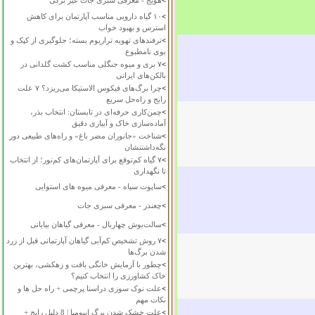
>
هویج - معرفی سبزی جات غیر برگی
>
۱۰ گیاه دارویی مناسب آپارتمان برای کاهش
استرس و بهبود خواب
>
ترفندهای تهویه تراریوم بسته؛ جلوگیری از کپک و
بوی نامطبوع
>
۷ بری و میوه جنگلی مناسب کشت گلدانی در
بالکن‌های ایرانی
>
چرا برگ‌های فیکوس الاستیکا می‌ریزد؟ ۷ علت
رایج و راه‌حل سریع
>
چمن‌کاری حرفه‌ای در تابستان: انتخاب بذر،
آماده‌سازی خاک و آبیاری دقیق
>
شناخت «جانوران مضر باغ» و راه‌های طبیعی دور
نگه‌داشتنشان
>
۷ گیاه کم‌توقع برای آپارتمان‌های کم‌نور؛ از انتخاب
تا نگهداری
>
ساپوت سیاه - معرفی میوه های استوایی
>
چغندر - معرفی سبزی جات
>
سالت‌بوش چهاربال - معرفی گیاهان بیابانی
>
۷ روش تشخیص کم‌آبی گیاهان آپارتمانی قبل از زرد
شدن برگ‌ها
>
چطور با آزمایش خانگی بافت و زهکشی، بهترین
خاک کشاورزی را انتخاب کنیم؟
>
علت نوک سوزی دراسنا پرچمی + راه حل ها و
نکات مهم
>
علت خشک شدن برگ ایپومیا | 8 دلیل رایج +