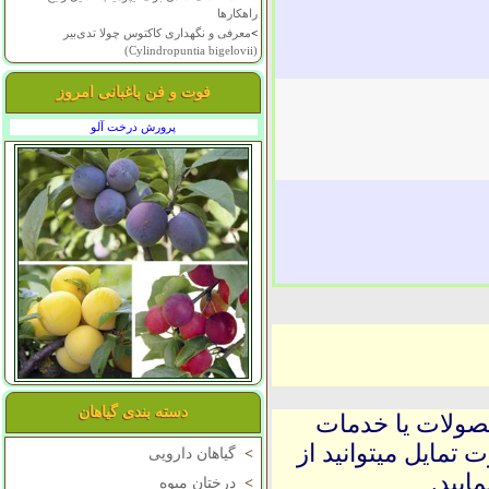
راهکارها
>
معرفی و نگهداری کاکتوس چولا تدی‌بیر
(Cylindropuntia bigelovii)
فوت و فن باغبانی امروز
پرورش درخت آلو
دسته بندی گیاهان
حصولات یا خدمات
 تمایل میتوانید از
>
گیاهان دارویی
ایید.
>
درختان میوه