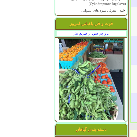
(Cylindropuntia bigelovii)
>
انبه - معرفی میوه های استوایی
فوت و فن باغبانی امروز
پرورش سویا از طریق بذر
دسته بندی گیاهان