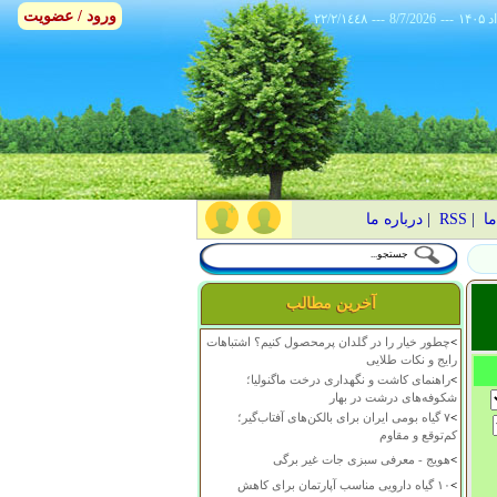
ورود / عضویت
٢٢/٢/١٤٤٨
---
8/7/2026
---
ما
|
RSS
|
درباره ما
آخرین مطالب
>
چطور خیار را در گلدان پرمحصول کنیم؟ اشتباهات
رایج و نکات طلایی
>
راهنمای کاشت و نگهداری درخت ماگنولیا؛
شکوفه‌های درشت در بهار
>
۷ گیاه بومی ایران برای بالکن‌های آفتاب‌گیر؛
کم‌توقع و مقاوم
>
هویج - معرفی سبزی جات غیر برگی
>
۱۰ گیاه دارویی مناسب آپارتمان برای کاهش