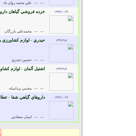
---
---
علي محمد روان باد
خرده فروشي گياهان داروي
۱۳۹۹/۱۰/۲۲
---
---
محمدعلي بازرگان
حيدري - لوازم کشاورزي 
۱۳۹۹/۹/۵
---
---
حسين حيدري
اشتيل آلمان - لوازم کشا
۱۳۹۹/۹/۵
---
---
مجتبي يزدانپناه
داروهاي گياهي شفا - عطا
۱۳۹۹/۱۰/۲۲
---
---
ايمان سعادتي