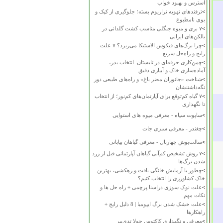
استرس و بهبود خواب
>
ترفندهای تهویه تراریوم بسته؛ جلوگیری از کپک و
بوی نامطبوع
>
۷ بری و میوه جنگلی مناسب کشت گلدانی در
بالکن‌های ایرانی
>
چرا برگ‌های فیکوس الاستیکا می‌ریزد؟ ۷ علت
رایج و راه‌حل سریع
>
چمن‌کاری حرفه‌ای در تابستان: انتخاب بذر،
آماده‌سازی خاک و آبیاری دقیق
>
شناخت «جانوران مضر باغ» و راه‌های طبیعی دور
نگه‌داشتنشان
>
۷ گیاه کم‌توقع برای آپارتمان‌های کم‌نور؛ از انتخاب
تا نگهداری
>
ساپوت سیاه - معرفی میوه های استوایی
>
چغندر - معرفی سبزی جات
>
سالت‌بوش چهاربال - معرفی گیاهان بیابانی
>
۷ روش تشخیص کم‌آبی گیاهان آپارتمانی قبل از زرد
شدن برگ‌ها
>
چطور با آزمایش خانگی بافت و زهکشی، بهترین
خاک کشاورزی را انتخاب کنیم؟
>
علت نوک سوزی دراسنا پرچمی + راه حل ها و
نکات مهم
>
علت خشک شدن برگ ایپومیا | 8 دلیل رایج +
راهکارها
>
معرفی و نگهداری کاکتوس چولا تدی‌بیر