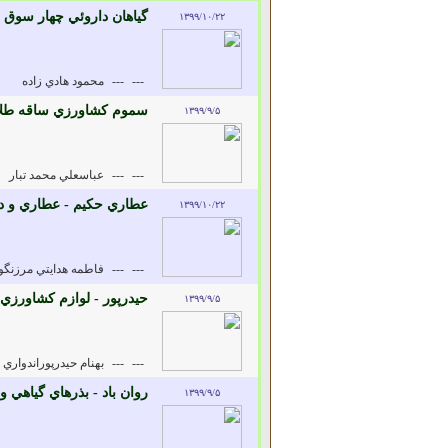
گياهان داروئي چهار سوق 
۱۳۹۹/۱۰/۲۲
---
---
محمود هادي زاده
سموم کشاورزي ساقه طلاي
۱۳۹۹/۹/۵
---
---
عباسعلي محمد تبار
عطاري حکيم - عطاري و دا
۱۳۹۹/۱۰/۲۲
---
---
فاطمه هدايتي مرزنگو
حيدرپور - لوازم کشاورزي
۱۳۹۹/۹/۵
---
---
بهنام حيدرپوراندواري
روان باد - بذرهاي گياهي و
۱۳۹۹/۹/۵