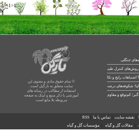
-1>-1>1
0
ه‌های جنگلی
 اشتباهات رایج و نکات طلایی
© تمام حقوق مادی و معنوی این
یا؛ شکوفه‌های درشت در بهار
سایت متعلق به نارگیل است.
استفاده از مطالب در رسانه های
آموزشی با ذکر منبع و لینک به صفحه
مربوطه بلا مانع است
|
نقشه سایت
|
تماس با ما
|
RSS
|
مقالات گل و گیاه
|
مؤسسات گل و گیاه