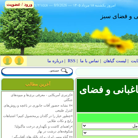
ورود / عضویت
امروز
۱۴۰۵ يکشنبه ۱۸ مرداد
---
8/9/2026
---
٢٤/٢/١٤٤٨
انی و فضای سبز
ایت
|
لیست گیاهان
|
تماس با ما
|
RSS
|
درباره ما
آخرین مطالب
غبانی و فضای
>
کرنبری آمریکایی - معرفی بری‌ها و میوه‌های
جنگلی
>
۷ نشانه حضور آفات جانوری در باغچه و روش‌های
کنترل طبیعی
>
چطور خیار را در گلدان پرمحصول کنیم؟ اشتباهات
رایج و نکات طلایی
>
راهنمای کاشت و نگهداری درخت ماگنولیا؛
شکوفه‌های درشت در بهار
>
۷ گیاه بومی ایران برای بالکن‌های آفتاب‌گیر؛