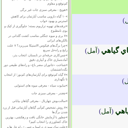
کم‌توقع و مقاوم
>
هویج - معرفی سبزی جات غیر برگی
>
۱۰ گیاه دارویی مناسب آپارتمان برای کاهش
)
استرس و بهبود خواب
>
ترفندهای تهویه تراریوم بسته؛ جلوگیری از کپک و
بوی نامطبوع
>
۷ بری و میوه جنگلی مناسب کشت گلدانی در
بالکن‌های ایرانی
>
چرا برگ‌های فیکوس الاستیکا می‌ریزد؟ ۷ علت
اي گياهي
(
)
آمل
رایج و راه‌حل سریع
>
چمن‌کاری حرفه‌ای در تابستان: انتخاب بذر،
آماده‌سازی خاک و آبیاری دقیق
>
شناخت «جانوران مضر باغ» و راه‌های طبیعی دور
نگه‌داشتنشان
>
۷ گیاه کم‌توقع برای آپارتمان‌های کم‌نور؛ از انتخاب
)
ل
تا نگهداری
>
ساپوت سیاه - معرفی میوه های استوایی
>
چغندر - معرفی سبزی جات
>
سالت‌بوش چهاربال - معرفی گیاهان بیابانی
>
۷ روش تشخیص کم‌آبی گیاهان آپارتمانی قبل از زرد
ياهي
(
)
آمل
شدن برگ‌ها
>
چطور با آزمایش خانگی بافت و زهکشی، بهترین
خاک کشاورزی را انتخاب کنیم؟
>
علت نوک سوزی دراسنا پرچمی + راه حل ها و