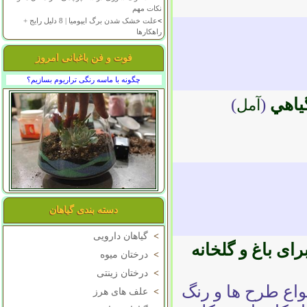
نکات مهم
>
علت خشک شدن برگ ایپومیا | 8 دلیل رایج +
راهکارها
فوت و فن باغبانی امروز
چگونه با ماسه رنگی تراریوم بسازیم؟
ياهي
(
)
آمل
دسته بندی گیاهان
>
گیاهان دارویی
ی باغ و گلخانه
>
درختان میوه
>
درختان زینتی
واع طرح ها و رنگ
>
علف های هرز