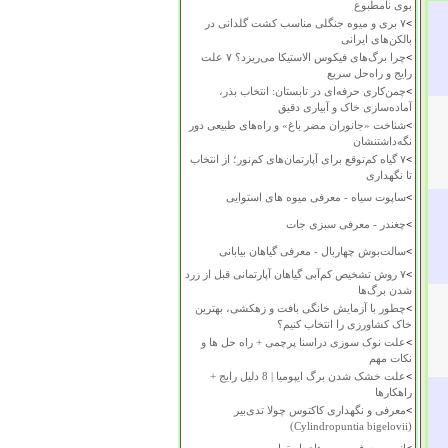
بوی نامطبوع
>
۷ بری و میوه جنگلی مناسب کشت گلدانی در
بالکن‌های ایرانی
>
چرا برگ‌های فیکوس الاستیکا می‌ریزد؟ ۷ علت
رایج و راه‌حل سریع
>
چمن‌کاری حرفه‌ای در تابستان: انتخاب بذر،
آماده‌سازی خاک و آبیاری دقیق
>
شناخت «جانوران مضر باغ» و راه‌های طبیعی دور
نگه‌داشتنشان
>
۷ گیاه کم‌توقع برای آپارتمان‌های کم‌نور؛ از انتخاب
تا نگهداری
>
ساپوت سیاه - معرفی میوه های استوایی
>
چغندر - معرفی سبزی جات
>
سالت‌بوش چهاربال - معرفی گیاهان بیابانی
>
۷ روش تشخیص کم‌آبی گیاهان آپارتمانی قبل از زرد
شدن برگ‌ها
>
چطور با آزمایش خانگی بافت و زهکشی، بهترین
خاک کشاورزی را انتخاب کنیم؟
>
علت نوک سوزی دراسنا پرچمی + راه حل ها و
نکات مهم
>
علت خشک شدن برگ ایپومیا | 8 دلیل رایج +
راهکارها
>
معرفی و نگهداری کاکتوس چولا تدی‌بیر
(Cylindropuntia bigelovii)