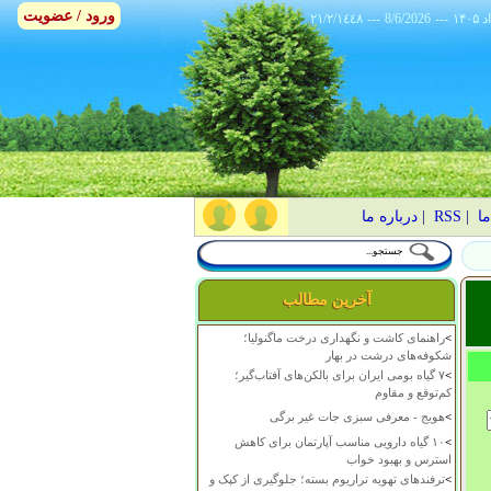
ورود / عضویت
٢١/٢/١٤٤٨
---
8/6/2026
---
ما
|
RSS
|
درباره ما
آخرین مطالب
>
راهنمای کاشت و نگهداری درخت ماگنولیا؛
شکوفه‌های درشت در بهار
>
۷ گیاه بومی ایران برای بالکن‌های آفتاب‌گیر؛
کم‌توقع و مقاوم
>
هویج - معرفی سبزی جات غیر برگی
>
۱۰ گیاه دارویی مناسب آپارتمان برای کاهش
استرس و بهبود خواب
>
ترفندهای تهویه تراریوم بسته؛ جلوگیری از کپک و