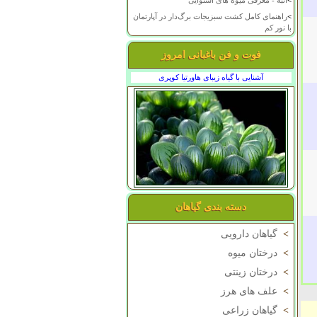
>
انبه - معرفی میوه های استوایی
>
راهنمای کامل کشت سبزیجات برگ‌دار در آپارتمان
با نور کم
فوت و فن باغبانی امروز
آشنایی با گیاه زیبای هاورتیا کوپری
دسته بندی گیاهان
>
گیاهان دارویی
>
درختان میوه
>
درختان زینتی
>
علف های هرز
>
گیاهان زراعی