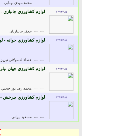
---
---
محمد مهدي پهنابي
لوازم کشاورزي جانبازي -
۱۳۹۹/۹/۵
---
---
جعفر جانبازيان
لوازم کشاورزي جوانه - ل
۱۳۹۹/۹/۵
---
---
عطاءاله مولائي تبريز
لوازم کشاورزي جهان تيلر
۱۳۹۹/۹/۵
---
---
محمد رضا پور حجتي
لوازم کشاورزي چرخش - 
۱۳۹۹/۹/۵
---
---
مسعود ايراني