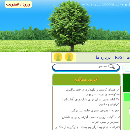
ورود / عضویت
٢١/٢/١٤٤٨
---
8/6/2026
---
ما
|
RSS
|
درباره ما
آخرین مطالب
>
راهنمای کاشت و نگهداری درخت ماگنولیا؛
شکوفه‌های درشت در بهار
>
۷ گیاه بومی ایران برای بالکن‌های آفتاب‌گیر؛
کم‌توقع و مقاوم
>
هویج - معرفی سبزی جات غیر برگی
>
۱۰ گیاه دارویی مناسب آپارتمان برای کاهش
استرس و بهبود خواب
>
ترفندهای تهویه تراریوم بسته؛ جلوگیری از کپک و