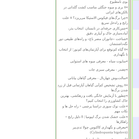
بوی نامطبوع
>
۷ بری و میوه جنگلی مناسب کشت گلدانی در
بالکن‌های ایرانی
>
چرا برگ‌های فیکوس الاستیکا می‌ریزد؟ ۷ علت
رایج و راه‌حل سریع
>
چمن‌کاری حرفه‌ای در تابستان: انتخاب بذر،
آماده‌سازی خاک و آبیاری دقیق
>
شناخت «جانوران مضر باغ» و راه‌های طبیعی دور
نگه‌داشتنشان
>
۷ گیاه کم‌توقع برای آپارتمان‌های کم‌نور؛ از انتخاب
تا نگهداری
>
ساپوت سیاه - معرفی میوه های استوایی
>
چغندر - معرفی سبزی جات
>
سالت‌بوش چهاربال - معرفی گیاهان بیابانی
>
۷ روش تشخیص کم‌آبی گیاهان آپارتمانی قبل از زرد
شدن برگ‌ها
>
چطور با آزمایش خانگی بافت و زهکشی، بهترین
خاک کشاورزی را انتخاب کنیم؟
>
علت نوک سوزی دراسنا پرچمی + راه حل ها و
نکات مهم
>
علت خشک شدن برگ ایپومیا | 8 دلیل رایج +
راهکارها
>
معرفی و نگهداری کاکتوس چولا تدی‌بیر
(Cylindropuntia bigelovii)