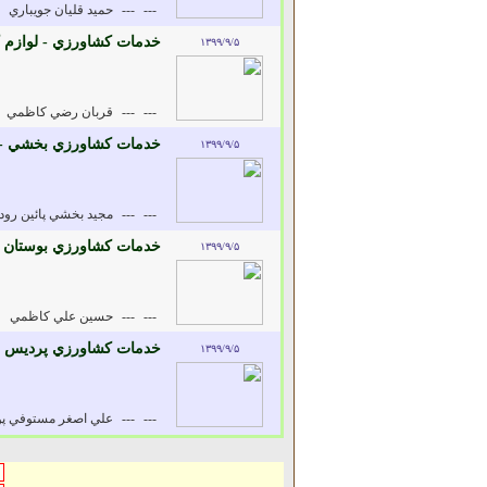
---
---
حميد قليان جويباري
خدمات کشاورزي - لوازم
۱۳۹۹/۹/۵
---
---
قربان رضي کاظمي
خدمات کشاورزي بخشي - 
۱۳۹۹/۹/۵
---
---
مجيد بخشي پائين رو
خدمات کشاورزي بوستان -
۱۳۹۹/۹/۵
---
---
حسين علي کاظمي
خدمات کشاورزي پرديس -
۱۳۹۹/۹/۵
---
---
علي اصغر مستوفي پو