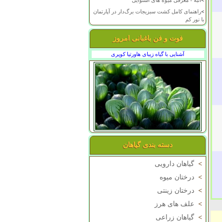
>
انبه - معرفی میوه های استوایی
>
راهنمای کامل کشت سبزیجات برگ‌دار در آپارتمان
با نور کم
فوت و فن باغبانی امروز
آشنایی با گیاه زیبای هاورتیا کوپری
دسته بندی گیاهان
>
گیاهان دارویی
>
درختان میوه
>
درختان زینتی
>
علف های هرز
>
گیاهان زراعی