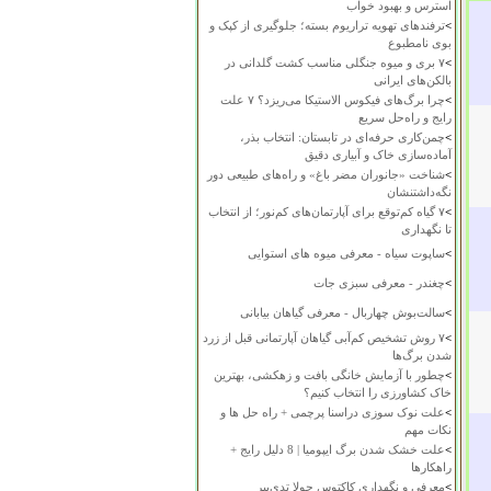
استرس و بهبود خواب
>
ترفندهای تهویه تراریوم بسته؛ جلوگیری از کپک و
بوی نامطبوع
>
۷ بری و میوه جنگلی مناسب کشت گلدانی در
بالکن‌های ایرانی
>
چرا برگ‌های فیکوس الاستیکا می‌ریزد؟ ۷ علت
رایج و راه‌حل سریع
>
چمن‌کاری حرفه‌ای در تابستان: انتخاب بذر،
آماده‌سازی خاک و آبیاری دقیق
>
شناخت «جانوران مضر باغ» و راه‌های طبیعی دور
نگه‌داشتنشان
>
۷ گیاه کم‌توقع برای آپارتمان‌های کم‌نور؛ از انتخاب
تا نگهداری
>
ساپوت سیاه - معرفی میوه های استوایی
>
چغندر - معرفی سبزی جات
>
سالت‌بوش چهاربال - معرفی گیاهان بیابانی
>
۷ روش تشخیص کم‌آبی گیاهان آپارتمانی قبل از زرد
شدن برگ‌ها
>
چطور با آزمایش خانگی بافت و زهکشی، بهترین
خاک کشاورزی را انتخاب کنیم؟
>
علت نوک سوزی دراسنا پرچمی + راه حل ها و
نکات مهم
>
علت خشک شدن برگ ایپومیا | 8 دلیل رایج +
راهکارها
>
معرفی و نگهداری کاکتوس چولا تدی‌بیر