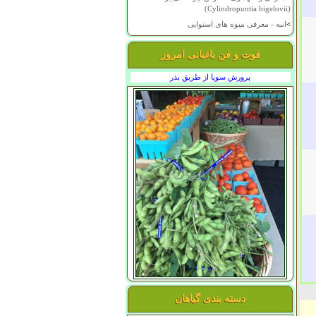
(Cylindropuntia bigelovii)
>
انبه - معرفی میوه های استوایی
فوت و فن باغبانی امروز
پرورش سویا از طریق بذر
دسته بندی گیاهان