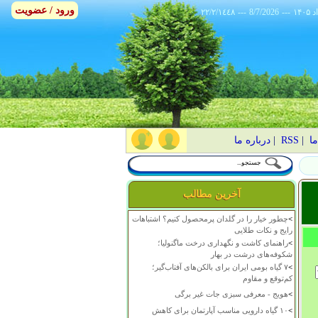
ورود / عضویت
٢٢/٢/١٤٤٨
---
8/7/2026
---
ما
|
RSS
|
درباره ما
آخرین مطالب
>
چطور خیار را در گلدان پرمحصول کنیم؟ اشتباهات
رایج و نکات طلایی
>
راهنمای کاشت و نگهداری درخت ماگنولیا؛
شکوفه‌های درشت در بهار
>
۷ گیاه بومی ایران برای بالکن‌های آفتاب‌گیر؛
کم‌توقع و مقاوم
>
هویج - معرفی سبزی جات غیر برگی
>
۱۰ گیاه دارویی مناسب آپارتمان برای کاهش