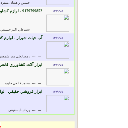
---
---
حسين زاهديان منفرد
9179799852 - لوازم کشاورزي و سموم
۱۳۹۹/۹/۵
---
---
سيدعلي اکبر حسيني
آب حيات شيراز - لوازم 
۱۳۹۹/۹/۵
---
---
رمضانعلي مير شمسي
ابزار آلات کشاورزي قانع
۱۳۹۹/۹/۵
---
---
محمد قانعي جاويد
ابزار فروشي حقيقي - لو
۱۳۹۹/۹/۵
---
---
يزدانپناه حقيقي