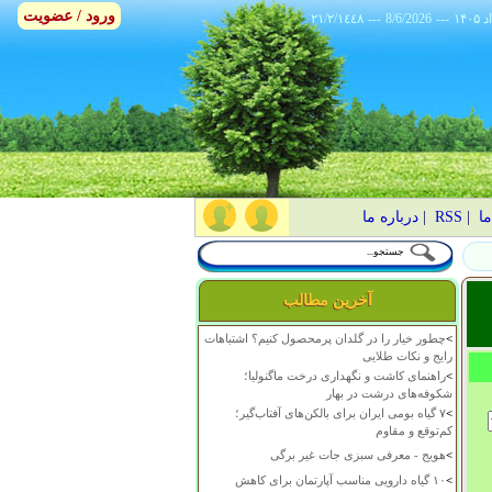
ورود / عضویت
٢١/٢/١٤٤٨
---
8/6/2026
---
ما
|
RSS
|
درباره ما
آخرین مطالب
>
چطور خیار را در گلدان پرمحصول کنیم؟ اشتباهات
رایج و نکات طلایی
>
راهنمای کاشت و نگهداری درخت ماگنولیا؛
شکوفه‌های درشت در بهار
>
۷ گیاه بومی ایران برای بالکن‌های آفتاب‌گیر؛
کم‌توقع و مقاوم
>
هویج - معرفی سبزی جات غیر برگی
>
۱۰ گیاه دارویی مناسب آپارتمان برای کاهش