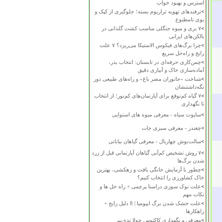
استرس و بهبود خواب
>
ترفندهای تهویه تراریوم بسته؛ جلوگیری از کپک و
بوی نامطبوع
>
۷ بری و میوه جنگلی مناسب کشت گلدانی در
بالکن‌های ایرانی
>
چرا برگ‌های فیکوس الاستیکا می‌ریزد؟ ۷ علت
رایج و راه‌حل سریع
>
چمن‌کاری حرفه‌ای در تابستان: انتخاب بذر،
آماده‌سازی خاک و آبیاری دقیق
>
شناخت «جانوران مضر باغ» و راه‌های طبیعی دور
نگه‌داشتنشان
>
۷ گیاه کم‌توقع برای آپارتمان‌های کم‌نور؛ از انتخاب
تا نگهداری
>
ساپوت سیاه - معرفی میوه های استوایی
>
چغندر - معرفی سبزی جات
>
سالت‌بوش چهاربال - معرفی گیاهان بیابانی
>
۷ روش تشخیص کم‌آبی گیاهان آپارتمانی قبل از زرد
شدن برگ‌ها
>
چطور با آزمایش خانگی بافت و زهکشی، بهترین
خاک کشاورزی را انتخاب کنیم؟
>
علت نوک سوزی دراسنا پرچمی + راه حل ها و
نکات مهم
>
علت خشک شدن برگ ایپومیا | 8 دلیل رایج +
راهکارها
>
معرفی و نگهداری کاکتوس چولا تدی‌بیر