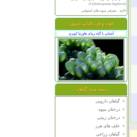
(Cylindropuntia bigelovii)
>
انبه - معرفی میوه های استوایی
فوت و فن باغبانی امروز
آشنایی با گیاه زیبای هاورتیا کوپری
دسته بندی گیاهان
>
گیاهان دارویی
>
درختان میوه
>
درختان زینتی
>
علف های هرز
>
گیاهان زراعی