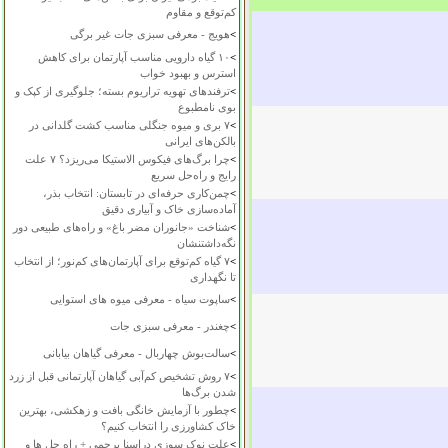
کم‌توقع و مقاوم
>
هویج - معرفی سبزی جات غیر برگی
>
۱۰ گیاه دارویی مناسب آپارتمان برای کاهش
استرس و بهبود خواب
>
ترفندهای تهویه تراریوم بسته؛ جلوگیری از کپک و
بوی نامطبوع
>
۷ بری و میوه جنگلی مناسب کشت گلدانی در
بالکن‌های ایرانی
>
چرا برگ‌های فیکوس الاستیکا می‌ریزد؟ ۷ علت
رایج و راه‌حل سریع
>
چمن‌کاری حرفه‌ای در تابستان: انتخاب بذر،
آماده‌سازی خاک و آبیاری دقیق
>
شناخت «جانوران مضر باغ» و راه‌های طبیعی دور
نگه‌داشتنشان
>
۷ گیاه کم‌توقع برای آپارتمان‌های کم‌نور؛ از انتخاب
تا نگهداری
>
ساپوت سیاه - معرفی میوه های استوایی
>
چغندر - معرفی سبزی جات
>
سالت‌بوش چهاربال - معرفی گیاهان بیابانی
>
۷ روش تشخیص کم‌آبی گیاهان آپارتمانی قبل از زرد
شدن برگ‌ها
>
چطور با آزمایش خانگی بافت و زهکشی، بهترین
خاک کشاورزی را انتخاب کنیم؟
>
علت نوک سوزی دراسنا پرچمی + راه حل ها و