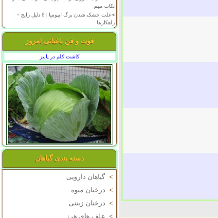
نکات مهم
>
علت خشک شدن برگ ایپومیا | 8 دلیل رایج +
راهکارها
فوت و فن باغبانی امروز
کاشت کلم در پاییز
دسته بندی گیاهان
>
گیاهان دارویی
>
درختان میوه
>
درختان زینتی
>
علف های هرز