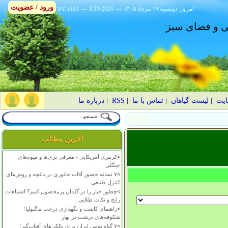
ورود / عضویت
امروز
۱۴۰۵ دوشنبه ۱۹ مرداد
---
8/10/2026
---
٢٥/٢/١٤٤٨
انی و فضای سبز
ایت
|
لیست گیاهان
|
تماس با ما
|
RSS
|
درباره ما
آخرین مطالب
>
کرنبری آمریکایی - معرفی بری‌ها و میوه‌های
جنگلی
>
۷ نشانه حضور آفات جانوری در باغچه و روش‌های
کنترل طبیعی
>
چطور خیار را در گلدان پرمحصول کنیم؟ اشتباهات
رایج و نکات طلایی
>
راهنمای کاشت و نگهداری درخت ماگنولیا؛
شکوفه‌های درشت در بهار
>
۷ گیاه بومی ایران برای بالکن‌های آفتاب‌گیر؛