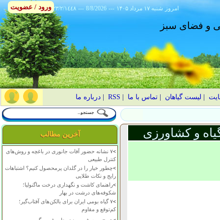
ورود / عضویت
امروز
۱۴۰۵ شنبه ۱۷ مرداد
---
8/8/2026
---
٢٣/٢/١٤٤٨
انی و فضای سبز
ایت
|
لیست گیاهان
|
تماس با ما
|
RSS
|
درباره ما
یاه و کشاورزی
آخرین مطالب
>
۷ نشانه حضور آفات جانوری در باغچه و روش‌های
کنترل طبیعی
>
چطور خیار را در گلدان پرمحصول کنیم؟ اشتباهات
رایج و نکات طلایی
>
راهنمای کاشت و نگهداری درخت ماگنولیا؛
شکوفه‌های درشت در بهار
>
۷ گیاه بومی ایران برای بالکن‌های آفتاب‌گیر؛
کم‌توقع و مقاوم