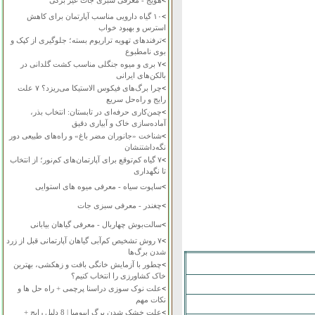
>
هویج - معرفی سبزی جات غیر برگی
>
۱۰ گیاه دارویی مناسب آپارتمان برای کاهش
استرس و بهبود خواب
>
ترفندهای تهویه تراریوم بسته؛ جلوگیری از کپک و
بوی نامطبوع
>
۷ بری و میوه جنگلی مناسب کشت گلدانی در
بالکن‌های ایرانی
>
چرا برگ‌های فیکوس الاستیکا می‌ریزد؟ ۷ علت
رایج و راه‌حل سریع
>
چمن‌کاری حرفه‌ای در تابستان: انتخاب بذر،
آماده‌سازی خاک و آبیاری دقیق
>
شناخت «جانوران مضر باغ» و راه‌های طبیعی دور
نگه‌داشتنشان
>
۷ گیاه کم‌توقع برای آپارتمان‌های کم‌نور؛ از انتخاب
تا نگهداری
>
ساپوت سیاه - معرفی میوه های استوایی
>
چغندر - معرفی سبزی جات
>
سالت‌بوش چهاربال - معرفی گیاهان بیابانی
>
۷ روش تشخیص کم‌آبی گیاهان آپارتمانی قبل از زرد
شدن برگ‌ها
>
چطور با آزمایش خانگی بافت و زهکشی، بهترین
خاک کشاورزی را انتخاب کنیم؟
>
علت نوک سوزی دراسنا پرچمی + راه حل ها و
نکات مهم
>
علت خشک شدن برگ ایپومیا | 8 دلیل رایج +