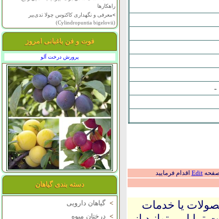
راهکارها
>
معرفی و نگهداری کاکتوس چولا تدی‌بیر
(Cylindropuntia bigelovii)
فوت و فن باغبانی امروز
پرورش درخت آلو
-
 صفحه
Edit
اقدام فرمایید
دسته بندی گیاهان
حصولات یا خدمات
>
گیاهان دارویی
 تمایل میتوانید از
>
درختان میوه