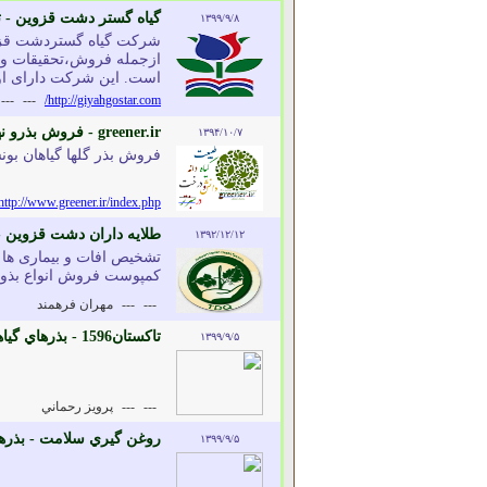
گياه گستر دشت قزوين - تا
۱۳۹۹/۹/۸
ازجمله فروش،تحقیقات و 
است. این شرکت دارای اول
---
---
http://giyahgostar.com/
greener.ir - فروش بذرو نهال گل گیاه و درختچه های کمیاب
۱۳۹۴/۱۰/۷
فروش بذر گلها گیاهان بون
http://www.greener.ir/index.php
طلایه داران دشت قزوین -
۱۳۹۲/۱۲/۱۲
تشخیص افات و بیماری ها 
کمپوست فروش انواع بذور
---
---
مهران فرهمند
تاکستان1596 - بذرهاي گياهي و دانه هاي روغني
۱۳۹۹/۹/۵
---
---
پرويز رحماني
روغن گيري سلامت - بذرها
۱۳۹۹/۹/۵