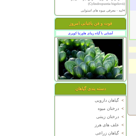
(Cylindropuntia bigelovii)
>
انبه - معرفی میوه های استوایی
فوت و فن باغبانی امروز
آشنایی با گیاه زیبای هاورتیا کوپری
دسته بندی گیاهان
>
گیاهان دارویی
>
درختان میوه
>
درختان زینتی
>
علف های هرز
>
گیاهان زراعی