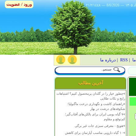
ورود / عضویت
٢١/٢/١٤٤٨
---
8/6/2026
---
ما
|
RSS
|
درباره ما
آخرین مطالب
>
چطور خیار را در گلدان پرمحصول کنیم؟ اشتباهات
رایج و نکات طلایی
>
راهنمای کاشت و نگهداری درخت ماگنولیا؛
شکوفه‌های درشت در بهار
>
۷ گیاه بومی ایران برای بالکن‌های آفتاب‌گیر؛
کم‌توقع و مقاوم
>
هویج - معرفی سبزی جات غیر برگی
>
۱۰ گیاه دارویی مناسب آپارتمان برای کاهش