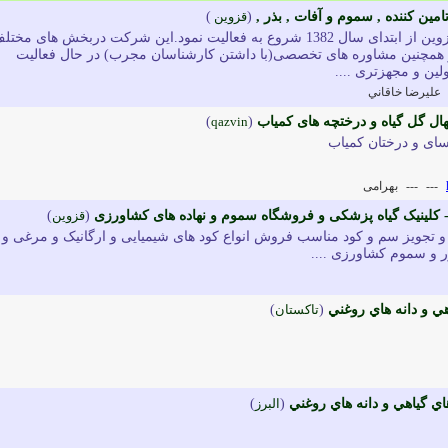
مين کننده , سموم و آفات , بذر ,
(
قزوين
)
شرکت گیاه گستردشت قزوین از ابتدای سال 1382 شروع به فعالیت نمود.این شرکت دربخش های مخت
همچنین مشاوره های تخصصی(با داشتن کارشناسان مجرب) در حال فعالیت
ین و مجهزتری ....
عليرضا خاقاني
)
qazvin
(
سای و درختان کمیاب
---
---
بهرامی
 کلینیک گیاه پزشکی و فروشگاه سموم و نهاده های کشاورزی
(
قزوین
)
و تجویز سم و کود مناسب فروش انواع کود های شیمیایی و ارگانیک و مرغی و
 و سموم کشاورزی ....
(
تاکستان
)
ي گياهي و دانه هاي روغني
(
البرز
)