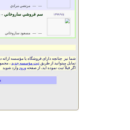
---
---
مرتضي مرادي
سم فروشي ساروخاني - بذر
۱۳۹۹/۹/۵
---
---
مسعود ساروخاني
شما نیز چنانچه دارای فروشگاه یا مؤسسه ارائه د
تمایل میتوانید از طریق
ثبت مؤسسه جدید
، مجموع
اگر قبلاً ثبت نموده اید، از صفحه
ورود
وارد شوید
م