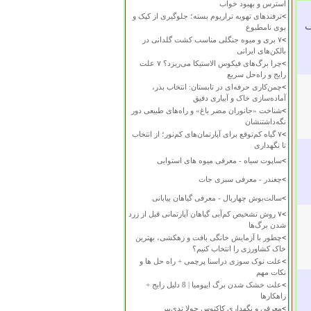
استرس و بهبود خواب
>
ترفندهای تهویه تراریوم بسته؛ جلوگیری از کپک و
لف
بوی نامطبوع
>
۷ بری و میوه جنگلی مناسب کشت گلدانی در
بالکن‌های ایرانی
>
چرا برگ‌های فیکوس الاستیکا می‌ریزد؟ ۷ علت
رایج و راه‌حل سریع
>
چمن‌کاری حرفه‌ای در تابستان: انتخاب بذر،
آماده‌سازی خاک و آبیاری دقیق
>
شناخت «جانوران مضر باغ» و راه‌های طبیعی دور
نگه‌داشتنشان
>
۷ گیاه کم‌توقع برای آپارتمان‌های کم‌نور؛ از انتخاب
تا نگهداری
>
ساپوت سیاه - معرفی میوه های استوایی
>
چغندر - معرفی سبزی جات
>
سالت‌بوش چهاربال - معرفی گیاهان بیابانی
>
۷ روش تشخیص کم‌آبی گیاهان آپارتمانی قبل از زرد
شدن برگ‌ها
>
چطور با آزمایش خانگی بافت و زهکشی، بهترین
خاک کشاورزی را انتخاب کنیم؟
>
علت نوک سوزی دراسنا پرچمی + راه حل ها و
نکات مهم
>
علت خشک شدن برگ ایپومیا | 8 دلیل رایج +
راهکارها
>
معرفی و نگهداری کاکتوس چولا تدی‌بیر