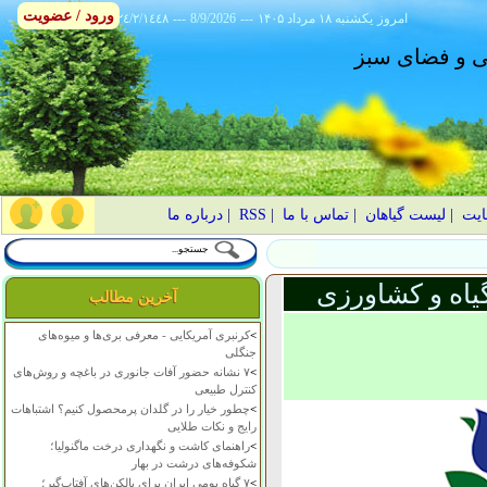
ورود / عضویت
امروز
۱۴۰۵ يکشنبه ۱۸ مرداد
---
8/9/2026
---
٢٤/٢/١٤٤٨
انی و فضای سبز
ایت
|
لیست گیاهان
|
تماس با ما
|
RSS
|
درباره ما
یاه و کشاورزی
آخرین مطالب
>
کرنبری آمریکایی - معرفی بری‌ها و میوه‌های
جنگلی
>
۷ نشانه حضور آفات جانوری در باغچه و روش‌های
کنترل طبیعی
>
چطور خیار را در گلدان پرمحصول کنیم؟ اشتباهات
رایج و نکات طلایی
>
راهنمای کاشت و نگهداری درخت ماگنولیا؛
شکوفه‌های درشت در بهار
>
۷ گیاه بومی ایران برای بالکن‌های آفتاب‌گیر؛