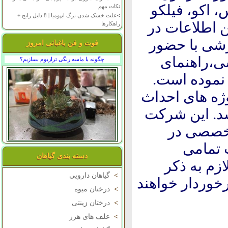
، اکو، فیلکو
نکات مهم
>
علت خشک شدن برگ ایپومیا | 8 دلیل رایج +
اطلاعات در
راهکارها
زشی با حضور
فوت و فن باغبانی امروز
ی،راهنمای
چگونه با ماسه رنگی تراریوم بسازیم؟
لزا) اقدام نموده است.
ه های احداث
شد. این شرکت
تخصصی در
 تمامی
دسته بندی گیاهان
زم به ذکر
>
گیاهان دارویی
خوردار خواهند
>
درختان میوه
>
درختان زینتی
>
علف های هرز