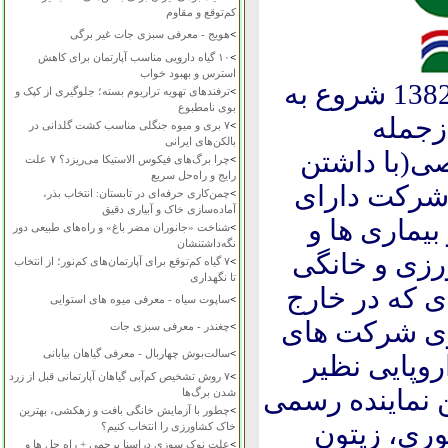
کم‌توقع و مقاوم
>
هویج - معرفی سبزی جات غیر برگی
>
۱۰ گیاه دارویی مناسب آپارتمان برای کاهش
استرس و بهبود خواب
شرکت گیاه گستردشت قزوین از ابتدای سال 1382 شروع به
>
ترفندهای تهویه تراریوم بسته؛ جلوگیری از کپک و
بوی نامطبوع
زجمله
>
۷ بری و میوه جنگلی مناسب کشت گلدانی در
بالکن‌های ایرانی
ی(با داشتن
>
چرا برگ‌های فیکوس الاستیکا می‌ریزد؟ ۷ علت
رایج و راه‌حل سریع
شرکت دارای
>
چمن‌کاری حرفه‌ای در تابستان: انتخاب بذر،
آماده‌سازی خاک و آبیاری دقیق
یماری ها و
>
شناخت «جانوران مضر باغ» و راه‌های طبیعی دور
نگه‌داشتنشان
زی و خانگی
>
۷ گیاه کم‌توقع برای آپارتمان‌های کم‌نور؛ از انتخاب
تا نگهداری
ی که در خارج
>
ساپوت سیاه - معرفی میوه های استوایی
اری شرکت های
>
چغندر - معرفی سبزی جات
>
سالت‌بوش چهاربال - معرفی گیاهان بیابانی
روپایی نظیر
>
۷ روش تشخیص کم‌آبی گیاهان آپارتمانی قبل از زرد
ن نماینده رسمی
شدن برگ‌ها
>
چطور با آزمایش خانگی بافت و زهکشی، بهترین
ری، زیتون
خاک کشاورزی را انتخاب کنیم؟
>
علت نوک سوزی دراسنا پرچمی + راه حل ها و