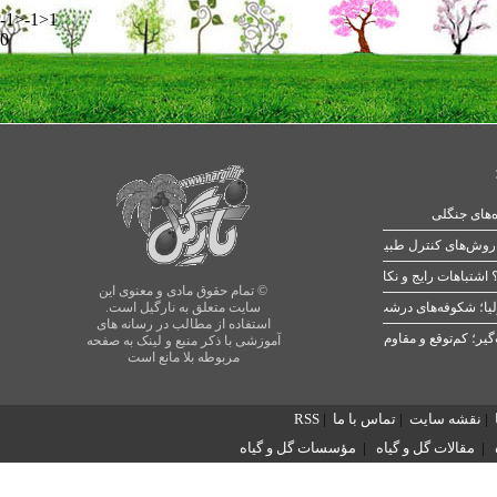
-1>-1>1
0
ه‌های جنگلی
 اشتباهات رایج و نکات طلایی
© تمام حقوق مادی و معنوی این
یا؛ شکوفه‌های درشت در بهار
سایت متعلق به نارگیل است.
استفاده از مطالب در رسانه های
آموزشی با ذکر منبع و لینک به صفحه
مربوطه بلا مانع است
|
نقشه سایت
|
تماس با ما
|
RSS
|
مقالات گل و گیاه
|
مؤسسات گل و گیاه