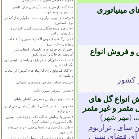
>
هویج - معرفی سبزی جات غیر برگی
>
۱۰ گیاه دارویی مناسب آپارتمان برای کاهش
ای مینیاتوری
استرس و بهبود خواب
>
ترفندهای تهویه تراریوم بسته؛ جلوگیری از کپک و
بوی نامطبوع
>
۷ بری و میوه جنگلی مناسب کشت گلدانی در
بالکن‌های ایرانی
>
چرا برگ‌های فیکوس الاستیکا می‌ریزد؟ ۷ علت
رایج و راه‌حل سریع
 و فروش انواع
>
چمن‌کاری حرفه‌ای در تابستان: انتخاب بذر،
آماده‌سازی خاک و آبیاری دقیق
>
شناخت «جانوران مضر باغ» و راه‌های طبیعی دور
نگه‌داشتنشان
>
۷ گیاه کم‌توقع برای آپارتمان‌های کم‌نور؛ از انتخاب
تا نگهداری
 کشور
>
ساپوت سیاه - معرفی میوه های استوایی
>
چغندر - معرفی سبزی جات
ش انواع گل های
>
سالت‌بوش چهاربال - معرفی گیاهان بیابانی
ال مثمر و غیر مثمر
>
۷ روش تشخیص کم‌آبی گیاهان آپارتمانی قبل از زرد
شدن برگ‌ها
.
(
)
مهر شهر
>
چطور با آزمایش خانگی بافت و زهکشی، بهترین
خاک کشاورزی را انتخاب کنیم؟
ن سای , تراریوم
>
علت نوک سوزی دراسنا پرچمی + راه حل ها و
نکات مهم
ای فضای سبز ,
>
علت خشک شدن برگ ایپومیا | 8 دلیل رایج +