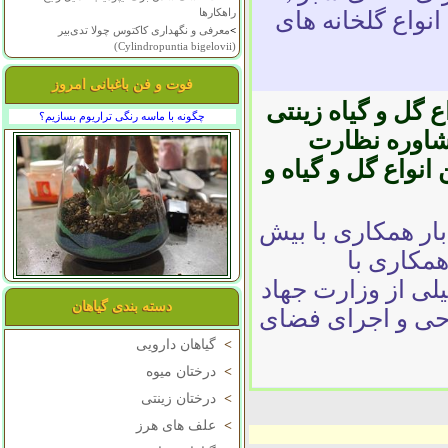
راهکارها
انواع گلخانه های
>
معرفی و نگهداری کاکتوس چولا تدی‌بیر
(Cylindropuntia bigelovii)
فوت و فن باغبانی امروز
 گل و گیاه زینتی
چگونه با ماسه رنگی تراریوم بسازیم؟
مشاوره نظارت
نواع گل و گیاه و
ار همکاری با بیش
همکاری با
لی از وزارت جهاد
دسته بندی گیاهان
احی و اجرای فضای
>
گیاهان دارویی
>
درختان میوه
>
درختان زینتی
>
علف های هرز