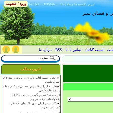
ورود / عضویت
امروز
۱۴۰۵ يکشنبه ۱۸ مرداد
---
8/9/2026
---
٢٤/٢/١٤٤٨
انی و فضای سبز
ایت
|
لیست گیاهان
|
تماس با ما
|
RSS
|
درباره ما
آخرین مطالب
>
۷ نشانه حضور آفات جانوری در باغچه و روش‌های
کنترل طبیعی
>
چطور خیار را در گلدان پرمحصول کنیم؟ اشتباهات
رایج و نکات طلایی
>
راهنمای کاشت و نگهداری درخت ماگنولیا؛
شکوفه‌های درشت در بهار
>
۷ گیاه بومی ایران برای بالکن‌های آفتاب‌گیر؛
کم‌توقع و مقاوم