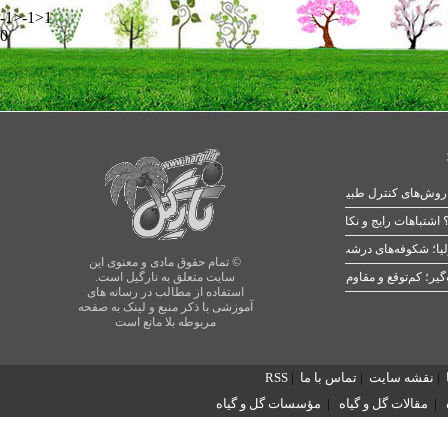
-1>-1>1
0
 اشتباهات رایج و نکات طلایی
یا؛ شکوفه‌های درشت در بهار
© تمام حقوق مادی و معنوی این
سایت متعلق به نارگیل است.
استفاده از مطالب در رسانه های
آموزشی با ذکر منبع و لینک به صفحه
مربوطه بلا مانع است
|
نقشه سایت
|
تماس با ما
|
RSS
|
مقالات گل و گیاه
|
مؤسسات گل و گیاه