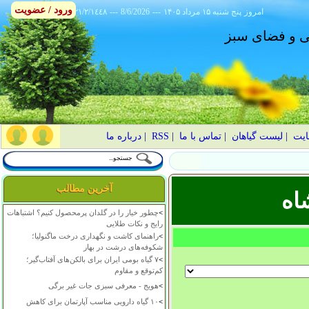
ورود / عضویت
امروز
۱۴۰۵ پنج شنبه ۱۵ مرداد
---
8/6/2026
---
٢١/٢/١٤٤٨
انی و فضای سبز
ایت
|
لیست گیاهان
|
تماس با ما
|
RSS
|
درباره ما
آخرین مطالب
اه
>
چطور خیار را در گلدان پرمحصول کنیم؟ اشتباهات
رایج و نکات طلایی
>
راهنمای کاشت و نگهداری درخت ماگنولیا؛
شکوفه‌های درشت در بهار
>
۷ گیاه بومی ایران برای بالکن‌های آفتاب‌گیر؛
کم‌توقع و مقاوم
>
هویج - معرفی سبزی جات غیر برگی
>
۱۰ گیاه دارویی مناسب آپارتمان برای کاهش