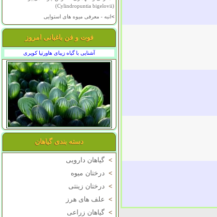
(Cylindropuntia bigelovii)
>
انبه - معرفی میوه های استوایی
فوت و فن باغبانی امروز
آشنایی با گیاه زیبای هاورتیا کوپری
دسته بندی گیاهان
>
گیاهان دارویی
>
درختان میوه
>
درختان زینتی
>
علف های هرز
>
گیاهان زراعی