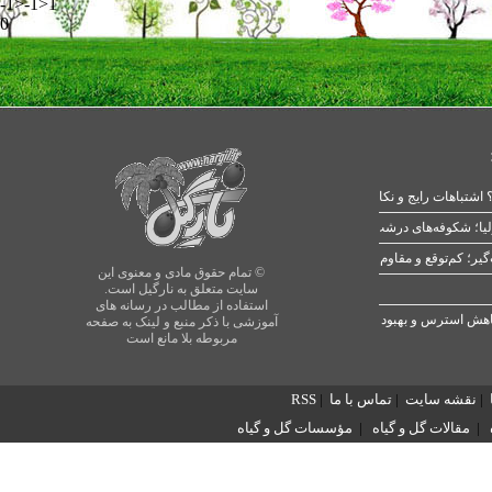
-1>-1>1
0
 اشتباهات رایج و نکات طلایی
یا؛ شکوفه‌های درشت در بهار
© تمام حقوق مادی و معنوی این
سایت متعلق به نارگیل است.
استفاده از مطالب در رسانه های
آموزشی با ذکر منبع و لینک به صفحه
مربوطه بلا مانع است
|
نقشه سایت
|
تماس با ما
|
RSS
|
مقالات گل و گیاه
|
مؤسسات گل و گیاه