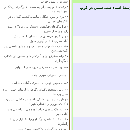
استرس و بهبود خواب
>
ترفندهای تهویه تراریوم بسته؛ جلوگیری از کپک و
 توسط استاد طب سنتی در غرب
بوی نامطبوع
>
۷ بری و میوه جنگلی مناسب کشت گلدانی در
بالکن‌های ایرانی
>
چرا برگ‌های فیکوس الاستیکا می‌ریزد؟ ۷ علت
رایج و راه‌حل سریع
>
چمن‌کاری حرفه‌ای در تابستان: انتخاب بذر،
آماده‌سازی خاک و آبیاری دقیق
>
شناخت «جانوران مضر باغ» و راه‌های طبیعی دور
نگه‌داشتنشان
>
۷ گیاه کم‌توقع برای آپارتمان‌های کم‌نور؛ از انتخاب
تا نگهداری
>
ساپوت سیاه - معرفی میوه های استوایی
>
چغندر - معرفی سبزی جات
>
سالت‌بوش چهاربال - معرفی گیاهان بیابانی
>
۷ روش تشخیص کم‌آبی گیاهان آپارتمانی قبل از زرد
شدن برگ‌ها
>
چطور با آزمایش خانگی بافت و زهکشی، بهترین
خاک کشاورزی را انتخاب کنیم؟
>
علت نوک سوزی دراسنا پرچمی + راه حل ها و
نکات مهم
>
علت خشک شدن برگ ایپومیا | 8 دلیل رایج +
راهکارها
>
معرفی و نگهداری کاکتوس چولا تدی‌بیر