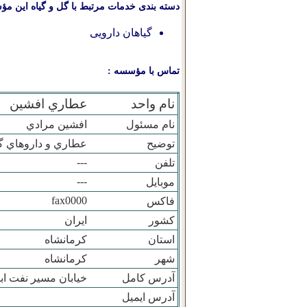
دسته بندی خدمات مرتبط با گل و گیاه این مؤ
گیاهان دارویی
تماس با مؤسسه :
نام واحد
عطاري افشين
نام مسئول
افشين مرادي
توضیح
عطاري و داروهاي گ
---
تلفن
---
موبایل
fax0000
فاکس
کشور
ایران
استان
كرمانشاه
شهر
کرمانشاه
آدرس کامل
خيابان مسير نفت ابتداي خيابان 20متر
آدرس ایمیل