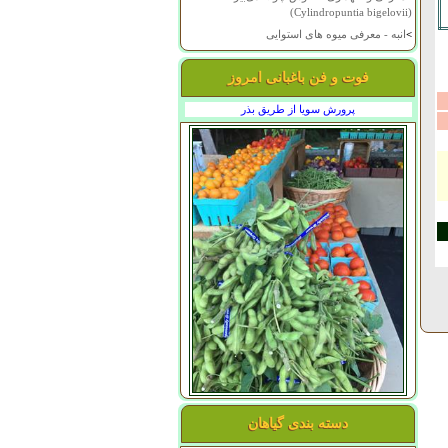
(Cylindropuntia bigelovii)
>
انبه - معرفی میوه های استوایی
فوت و فن باغبانی امروز
پرورش سویا از طریق بذر
دسته بندی گیاهان