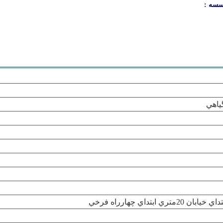
سسه :
ياهي
ي ابتداي چهارراه فرخي