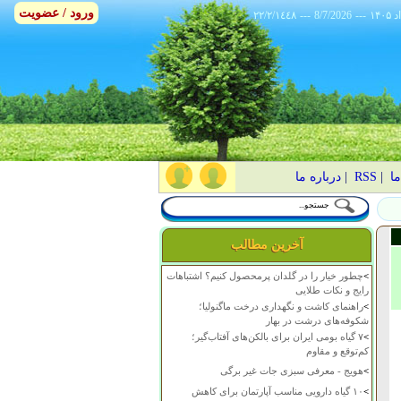
ورود / عضویت
٢٢/٢/١٤٤٨
---
8/7/2026
---
ما
|
RSS
|
درباره ما
آخرین مطالب
>
چطور خیار را در گلدان پرمحصول کنیم؟ اشتباهات
رایج و نکات طلایی
>
راهنمای کاشت و نگهداری درخت ماگنولیا؛
شکوفه‌های درشت در بهار
>
۷ گیاه بومی ایران برای بالکن‌های آفتاب‌گیر؛
کم‌توقع و مقاوم
>
هویج - معرفی سبزی جات غیر برگی
>
۱۰ گیاه دارویی مناسب آپارتمان برای کاهش