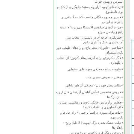
استرس و بهبود خواب
>
ترفندهای تهویه تراریوم بسته؛ جلوگیری از کپک و
بوی نامطبوع
>
۷ بری و میوه جنگلی مناسب کشت گلدانی در
بالکن‌های ایرانی
>
چرا برگ‌های فیکوس الاستیکا می‌ریزد؟ ۷ علت
رایج و راه‌حل سریع
>
چمن‌کاری حرفه‌ای در تابستان: انتخاب بذر،
آماده‌سازی خاک و آبیاری دقیق
>
شناخت «جانوران مضر باغ» و راه‌های طبیعی دور
نگه‌داشتنشان
>
۷ گیاه کم‌توقع برای آپارتمان‌های کم‌نور؛ از انتخاب
تا نگهداری
>
ساپوت سیاه - معرفی میوه های استوایی
>
چغندر - معرفی سبزی جات
>
سالت‌بوش چهاربال - معرفی گیاهان بیابانی
>
۷ روش تشخیص کم‌آبی گیاهان آپارتمانی قبل از زرد
شدن برگ‌ها
>
چطور با آزمایش خانگی بافت و زهکشی، بهترین
خاک کشاورزی را انتخاب کنیم؟
>
علت نوک سوزی دراسنا پرچمی + راه حل ها و
نکات مهم
>
علت خشک شدن برگ ایپومیا | 8 دلیل رایج +
راهکارها
>
معرفی و نگهداری کاکتوس چولا تدی‌بیر