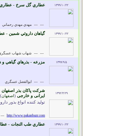
عطاري گل سرخ - عطاري و
۱۳۹۹/۱۰/۲۲
---
---
مهدي مهدي رحماني
گياهان داروئي شمين - عط
۱۳۹۹/۱۰/۲۲
---
---
شهاب شهاب عسگري
مزرعه - بذرهاي گياهي و د
۱۳۹۹/۹/۵
---
---
ابوالفضل عسگري
شرکت پاکان بذر اصفهان - 
۱۳۹۲/۴/۲۹
ایرانی و خارجی
(
اصفهان
)
تولید کننده انواع بذور د
---
http://www.pakanbazr.com
عطاري طب النجات - عطار
۱۳۹۹/۱۰/۲۲