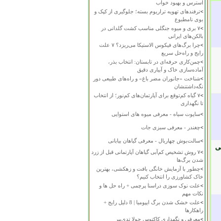
استرس و بهبود خواب
>
ترفندهای تهویه تراریوم بسته؛ جلوگیری از کپک و
بوی نامطبوع
>
۷ بری و میوه جنگلی مناسب کشت گلدانی در
بالکن‌های ایرانی
>
چرا برگ‌های فیکوس الاستیکا می‌ریزد؟ ۷ علت
رایج و راه‌حل سریع
>
چمن‌کاری حرفه‌ای در تابستان: انتخاب بذر،
آماده‌سازی خاک و آبیاری دقیق
>
شناخت «جانوران مضر باغ» و راه‌های طبیعی دور
نگه‌داشتنشان
>
۷ گیاه کم‌توقع برای آپارتمان‌های کم‌نور؛ از انتخاب
تا نگهداری
>
ساپوت سیاه - معرفی میوه های استوایی
>
چغندر - معرفی سبزی جات
>
سالت‌بوش چهاربال - معرفی گیاهان بیابانی
ی
>
۷ روش تشخیص کم‌آبی گیاهان آپارتمانی قبل از زرد
شدن برگ‌ها
>
چطور با آزمایش خانگی بافت و زهکشی، بهترین
خاک کشاورزی را انتخاب کنیم؟
>
علت نوک سوزی دراسنا پرچمی + راه حل ها و
نکات مهم
>
علت خشک شدن برگ ایپومیا | 8 دلیل رایج +
راهکارها
>
معرفی و نگهداری کاکتوس چولا تدی‌بیر