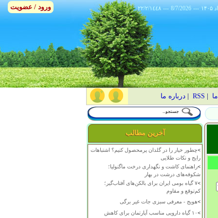
ورود / عضویت
٢٢/٢/١٤٤٨
---
8/7/2026
---
ما
|
RSS
|
درباره ما
آخرین مطالب
>
چطور خیار را در گلدان پرمحصول کنیم؟ اشتباهات
رایج و نکات طلایی
>
راهنمای کاشت و نگهداری درخت ماگنولیا؛
شکوفه‌های درشت در بهار
>
۷ گیاه بومی ایران برای بالکن‌های آفتاب‌گیر؛
کم‌توقع و مقاوم
>
هویج - معرفی سبزی جات غیر برگی
>
۱۰ گیاه دارویی مناسب آپارتمان برای کاهش