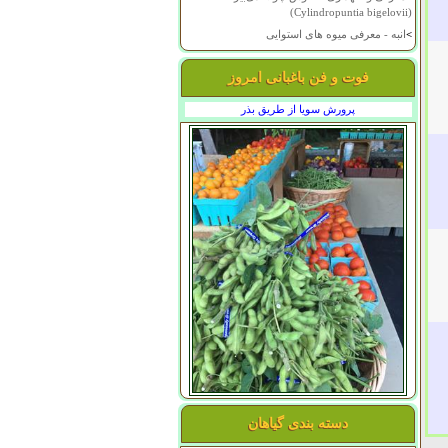
(Cylindropuntia bigelovii)
>
انبه - معرفی میوه های استوایی
فوت و فن باغبانی امروز
پرورش سویا از طریق بذر
دسته بندی گیاهان