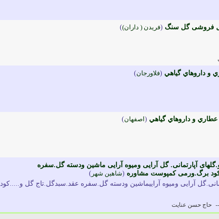
ل فروشی گل سنگ
(
فريدن ( داران)
)
و داروهاي گياهي
(
فلاورجان
)
عطاري و داروهاي گياهي
(
اصفهان
)
گلهای آپارتمانی. گل آرایی ومیوه آرایی ماشین ودسته گل.سفره
. کود برگ.ورمی کمپوست مشاوره
(
شاهین شهر
)
انی.گل آرایی ومیوه آراییماشین ودسته گل.سفره عقد.سبدگل.تاج گل و.....کود
-
حاج حسن عنایت