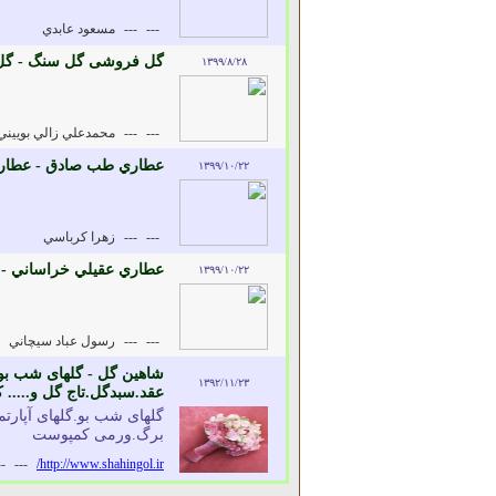
---
---
مسعود عابدي
گل فروشی گل سنگ - گ
۱۳۹۹/۸/۲۸
---
---
محمدعلي زالي بوييني
عطاري طب صادق - عطاري 
۱۳۹۹/۱۰/۲۲
---
---
زهرا کرباسي
عطاري عقيلي خراساني - 
۱۳۹۹/۱۰/۲۲
---
---
رسول عباد سيچاني
شاهین گل - گلهای شب بو.
۱۳۹۲/۱۱/۲۳
عقد.سبدگل.تاج گل و....
گلهای شب بو.گلهای آپارتم
برگ.ورمی کمپوست
--
---
http://www.shahingol.ir/