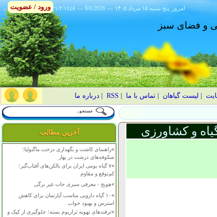
ورود / عضویت
امروز
۱۴۰۵ پنج شنبه ۱۵ مرداد
---
8/6/2026
---
٢١/٢/١٤٤٨
انی و فضای سبز
ایت
|
لیست گیاهان
|
تماس با ما
|
RSS
|
درباره ما
یاه و کشاورزی
آخرین مطالب
>
راهنمای کاشت و نگهداری درخت ماگنولیا؛
شکوفه‌های درشت در بهار
>
۷ گیاه بومی ایران برای بالکن‌های آفتاب‌گیر؛
کم‌توقع و مقاوم
>
هویج - معرفی سبزی جات غیر برگی
>
۱۰ گیاه دارویی مناسب آپارتمان برای کاهش
استرس و بهبود خواب
>
ترفندهای تهویه تراریوم بسته؛ جلوگیری از کپک و