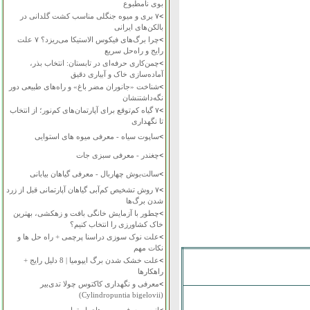
بوی نامطبوع
>
۷ بری و میوه جنگلی مناسب کشت گلدانی در
بالکن‌های ایرانی
>
چرا برگ‌های فیکوس الاستیکا می‌ریزد؟ ۷ علت
رایج و راه‌حل سریع
>
چمن‌کاری حرفه‌ای در تابستان: انتخاب بذر،
آماده‌سازی خاک و آبیاری دقیق
>
شناخت «جانوران مضر باغ» و راه‌های طبیعی دور
نگه‌داشتنشان
>
۷ گیاه کم‌توقع برای آپارتمان‌های کم‌نور؛ از انتخاب
تا نگهداری
>
ساپوت سیاه - معرفی میوه های استوایی
>
چغندر - معرفی سبزی جات
>
سالت‌بوش چهاربال - معرفی گیاهان بیابانی
>
۷ روش تشخیص کم‌آبی گیاهان آپارتمانی قبل از زرد
شدن برگ‌ها
>
چطور با آزمایش خانگی بافت و زهکشی، بهترین
خاک کشاورزی را انتخاب کنیم؟
>
علت نوک سوزی دراسنا پرچمی + راه حل ها و
نکات مهم
>
علت خشک شدن برگ ایپومیا | 8 دلیل رایج +
راهکارها
>
معرفی و نگهداری کاکتوس چولا تدی‌بیر
(Cylindropuntia bigelovii)