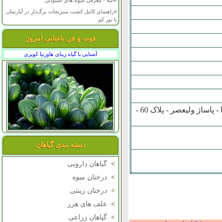
>
انبه - معرفی میوه های استوایی
>
راهنمای کامل کشت سبزیجات برگ‌دار در آپارتمان
با نور کم
فوت و فن باغبانی امروز
آشنایی با گیاه زیبای هاورتیا کوپری
فولادشهر - محلهB5 - بلوار آيت اله خامنه اي - کوچه دبيرستان نسل فردا - پاساژ وليعصر - پلاک 60 -
دسته بندی گیاهان
>
گیاهان دارویی
>
درختان میوه
>
درختان زینتی
>
علف های هرز
>
گیاهان زراعی