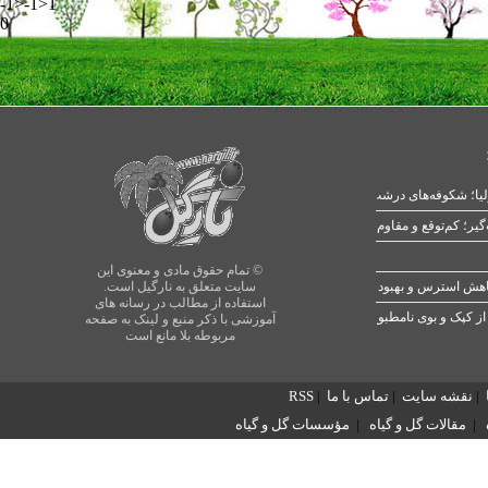
-1>-1>1
0
یا؛ شکوفه‌های درشت در بهار
© تمام حقوق مادی و معنوی این
سایت متعلق به نارگیل است.
استفاده از مطالب در رسانه های
از کپک و بوی نامطبوع
آموزشی با ذکر منبع و لینک به صفحه
مربوطه بلا مانع است
|
نقشه سایت
|
تماس با ما
|
RSS
|
مقالات گل و گیاه
|
مؤسسات گل و گیاه