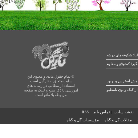
-1>-1>1
0
یا؛ شکوفه‌های درشت در بهار
© تمام حقوق مادی و معنوی این
سایت متعلق به نارگیل است.
استفاده از مطالب در رسانه های
از کپک و بوی نامطبوع
آموزشی با ذکر منبع و لینک به صفحه
مربوطه بلا مانع است
|
نقشه سایت
|
تماس با ما
|
RSS
|
مقالات گل و گیاه
|
مؤسسات گل و گیاه