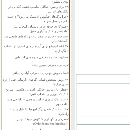
بوی نامطبوع
>
۷ بری و میوه جنگلی مناسب کشت گلدانی در
بالکن‌های ایرانی
>
چرا برگ‌های فیکوس الاستیکا می‌ریزد؟ ۷ علت
رایج و راه‌حل سریع
>
چمن‌کاری حرفه‌ای در تابستان: انتخاب بذر،
آماده‌سازی خاک و آبیاری دقیق
>
شناخت «جانوران مضر باغ» و راه‌های طبیعی دور
نگه‌داشتنشان
>
۷ گیاه کم‌توقع برای آپارتمان‌های کم‌نور؛ از انتخاب
تا نگهداری
>
ساپوت سیاه - معرفی میوه های استوایی
>
چغندر - معرفی سبزی جات
>
سالت‌بوش چهاربال - معرفی گیاهان بیابانی
>
۷ روش تشخیص کم‌آبی گیاهان آپارتمانی قبل از زرد
شدن برگ‌ها
>
چطور با آزمایش خانگی بافت و زهکشی، بهترین
خاک کشاورزی را انتخاب کنیم؟
>
علت نوک سوزی دراسنا پرچمی + راه حل ها و
نکات مهم
>
علت خشک شدن برگ ایپومیا | 8 دلیل رایج +
راهکارها
>
معرفی و نگهداری کاکتوس چولا تدی‌بیر
(Cylindropuntia bigelovii)