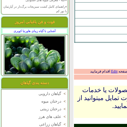
>
انبه - معرفی میوه های استوایی
>
راهنمای کامل کشت سبزیجات برگ‌دار در آپارتمان
با نور کم
فوت و فن باغبانی امروز
آشنایی با گیاه زیبای هاورتیا کوپری
 صفحه
Edit
اقدام فرمایید
دسته بندی گیاهان
حصولات یا خدمات
>
گیاهان دارویی
 تمایل میتوانید از
>
درختان میوه
ایید.
>
درختان زینتی
>
علف های هرز
>
گیاهان زراعی