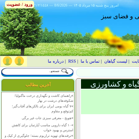
ورود / عضویت
امروز
۱۴۰۵ پنج شنبه ۱۵ مرداد
---
8/6/2026
---
٢١/٢/١٤٤٨
انی و فضای سبز
ایت
|
لیست گیاهان
|
تماس با ما
|
RSS
|
درباره ما
یاه و کشاورزی
آخرین مطالب
>
راهنمای کاشت و نگهداری درخت ماگنولیا؛
شکوفه‌های درشت در بهار
>
۷ گیاه بومی ایران برای بالکن‌های آفتاب‌گیر؛
کم‌توقع و مقاوم
>
هویج - معرفی سبزی جات غیر برگی
>
۱۰ گیاه دارویی مناسب آپارتمان برای کاهش
استرس و بهبود خواب
>
ترفندهای تهویه تراریوم بسته؛ جلوگیری از کپک و