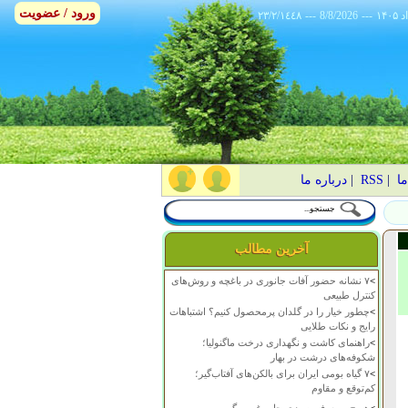
ورود / عضویت
٢٣/٢/١٤٤٨
---
8/8/2026
---
ما
|
RSS
|
درباره ما
آخرین مطالب
>
۷ نشانه حضور آفات جانوری در باغچه و روش‌های
کنترل طبیعی
>
چطور خیار را در گلدان پرمحصول کنیم؟ اشتباهات
رایج و نکات طلایی
>
راهنمای کاشت و نگهداری درخت ماگنولیا؛
شکوفه‌های درشت در بهار
>
۷ گیاه بومی ایران برای بالکن‌های آفتاب‌گیر؛
کم‌توقع و مقاوم