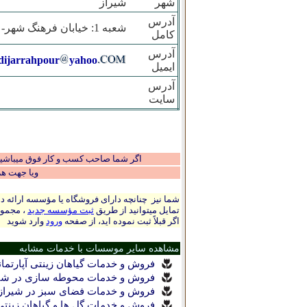
شهر
شیراز
آدرس
شعبه 1: خیابان فرهنگ شهر- نبش کوچه 34
کامل
آدرس
ijarrahpour
yahoo
ایمیل
آدرس
سایت
اگر شما صاحب کسب و کار فوق میباشید و
ویا جهت ه
شما نیز چنانچه دارای فروشگاه یا مؤسسه ارائه ده
تمایل میتوانید از طریق
ثبت مؤسسه جدید
، مجموع
اگر قبلاً ثبت نموده اید، از صفحه
ورود
وارد شوید
مشاهده سایر موسسات با خدمات مشابه
فروش و خدمات گیاهان زینتی آپارتمان
فروش و خدمات محوطه سازی در شیر
فروش و خدمات فضای سبز در شیراز
فروش و خدمات گل ها و گیاهان زینتی