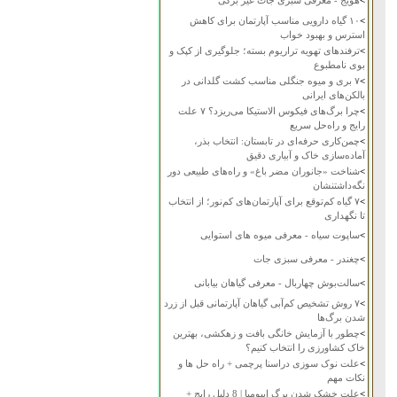
>
هویج - معرفی سبزی جات غیر برگی
>
۱۰ گیاه دارویی مناسب آپارتمان برای کاهش
استرس و بهبود خواب
>
ترفندهای تهویه تراریوم بسته؛ جلوگیری از کپک و
بوی نامطبوع
>
۷ بری و میوه جنگلی مناسب کشت گلدانی در
بالکن‌های ایرانی
>
چرا برگ‌های فیکوس الاستیکا می‌ریزد؟ ۷ علت
رایج و راه‌حل سریع
>
چمن‌کاری حرفه‌ای در تابستان: انتخاب بذر،
آماده‌سازی خاک و آبیاری دقیق
>
شناخت «جانوران مضر باغ» و راه‌های طبیعی دور
نگه‌داشتنشان
>
۷ گیاه کم‌توقع برای آپارتمان‌های کم‌نور؛ از انتخاب
تا نگهداری
>
ساپوت سیاه - معرفی میوه های استوایی
>
چغندر - معرفی سبزی جات
>
سالت‌بوش چهاربال - معرفی گیاهان بیابانی
>
۷ روش تشخیص کم‌آبی گیاهان آپارتمانی قبل از زرد
شدن برگ‌ها
>
چطور با آزمایش خانگی بافت و زهکشی، بهترین
خاک کشاورزی را انتخاب کنیم؟
>
علت نوک سوزی دراسنا پرچمی + راه حل ها و
نکات مهم
>
علت خشک شدن برگ ایپومیا | 8 دلیل رایج +