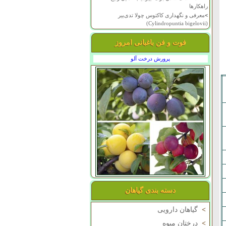
راهکارها
>
معرفی و نگهداری کاکتوس چولا تدی‌بیر
(Cylindropuntia bigelovii)
فوت و فن باغبانی امروز
پرورش درخت آلو
دسته بندی گیاهان
>
گیاهان دارویی
>
درختان میوه