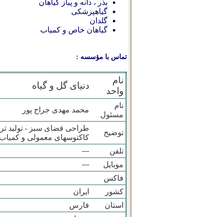
بذر ، دانه و پیاز گیاهان
گیاهپزشکی
گلدان
گیاهان خاص و کمیاب
تماس با مؤسسه :
نام
دنیای گل و گیاه
واحد
نام
محمد مهدی جراح پور
مسئول
طراحی فضای سبز - تولید ترار
توضیح
کاکتوسهای معمولی و کمیاب
---
تلفن
---
موبایل
فاکس
کشور
ایران
استان
فارس